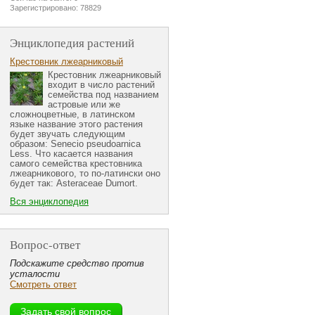
Зарегистрировано: 78829
Энциклопедия растений
Крестовник лжеарниковый
Крестовник лжеарниковый
входит в число растений
семейства под названием
астровые или же
сложноцветные, в латинском
языке название этого растения
будет звучать следующим
образом: Senecio pseudoarnica
Less. Что касается названия
самого семейства крестовника
лжеарникового, то по-латински оно
будет так: Asteraceae Dumort.
Вся энциклопедия
Вопрос-ответ
Подскажите средство против
усталости
Смотреть ответ