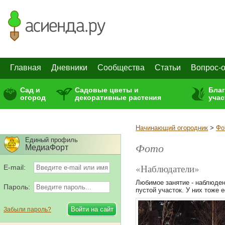
Главная
Дневники
Сообщества
Статьи
Вопрос-о
Сад и
Садовые цветы и
Бла
огород
декоративные растения
учас
Начинающий огородник
>
Фо
Единый профиль
Фото
МедиаФорт
«Наблюдатели»
E-mail:
Любимое занятие - наблюден
Пароль:
пустой участок. У них тоже е
Забыли пароль?