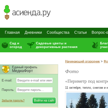
Главная
Дневники
Сообщества
Статьи
Вопрос-о
Сад и
Садовые цветы и
Бла
огород
декоративные растения
учас
Начинающий огородник
>
Фо
Единый профиль
Фото
МедиаФорт
«Периметр под контр
E-mail:
11 октября, тепло, снегом и 
Пароль:
Забыли пароль?