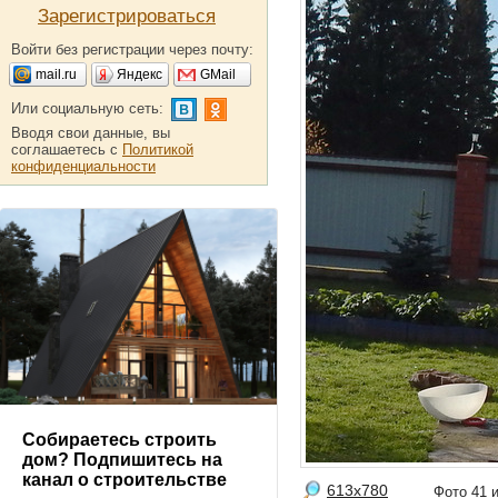
Зарегистрироваться
Войти без регистрации через почту:
mail.ru
Яндекс
GMail
Или социальную сеть:
Вводя свои данные, вы
соглашаетесь с
Политикой
конфиденциальности
Собираетесь строить
дом? Подпишитесь на
канал о строительстве
613x780
Фото 41