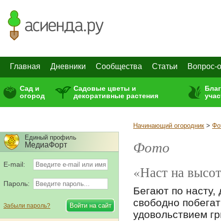
Главная
Дневники
Сообщества
Статьи
Вопрос-о
Сад и
Садовые цветы и
Бла
огород
декоративные растения
учас
Начинающий огородник
>
Фо
Единый профиль
Фото
МедиаФорт
E-mail:
«Наст на высот
Пароль:
Бегают по насту,
свободно побегать
Забыли пароль?
удовольствием гр