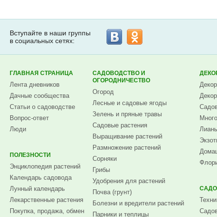
Вступайте в наши группы
в социальных сетях:
ГЛАВНАЯ СТРАНИЦА
САДОВОДСТВО И
ДЕКО
ОГОРОДНИЧЕСТВО
Лента дневников
Декор
Огород
Дачные сообщества
Декор
Лесные и садовые ягоды
Статьи о садоводстве
Садов
Зелень и пряные травы
Вопрос-ответ
Много
Садовые растения
Люди
Лианы
Выращивание растений
Экзот
Размножение растений
Домаш
ПОЛЕЗНОСТИ
Сорняки
Флори
Энциклопедия растений
Грибы
Календарь садовода
Удобрения для растений
Лунный календарь
САДО
Почва (грунт)
Лекарственные растения
Техни
Болезни и вредители растений
Покупка, продажа, обмен
Садов
Парники и теплицы