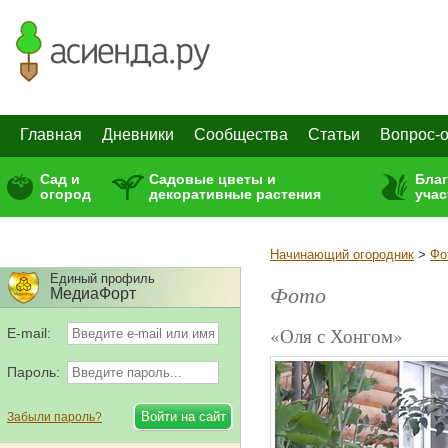
Главная
Дневники
Сообщества
Статьи
Вопрос-о
Сад и
Садовые цветы и
Бла
огород
декоративные растения
учас
Начинающий огородник
>
Фо
Единый профиль
Фото
МедиаФорт
«Оля с Хонгом»
E-mail:
Пароль:
Забыли пароль?