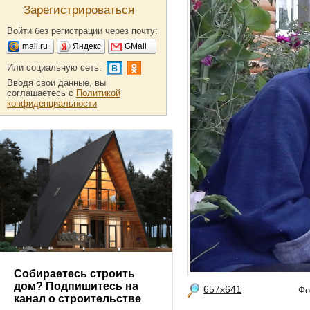
Зарегистрироваться
Войти без регистрации через почту:
mail.ru
Яндекс
GMail
Или социальную сеть:
Вводя свои данные, вы
соглашаетесь с
Политикой
конфиденциальности
Собираетесь строить
дом? Подпишитесь на
657x641
Фо
канал о строительстве