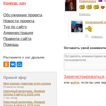
Т
Помидориха
Конкурс дач
Ответить
Обсуждение проекта
Новости проекта
Начинающий о
Тур по сайту
Администрация
↑
Ответить
Правила сайта
Помощь
Оставить свой коммент
Расскажите о нас друзьям:
Зарегистрироваться
Прямой эфир
,
или
войти
, если вы уже за
Мои ранние томатики этого сезона
54 минуты назад
Народный календарь. Дневник
погоды 9 августа 2026 года
1 час назад
Народный календарь. Дневник
погоды 8 августа 2026 года