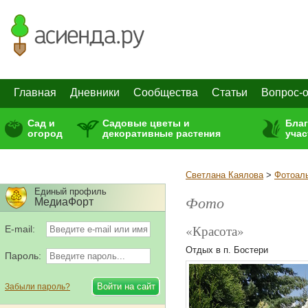
Главная
Дневники
Сообщества
Статьи
Вопрос-о
Сад и
Садовые цветы и
Бла
огород
декоративные растения
учас
Светлана Каялова
>
Фотоал
Единый профиль
Фото
МедиаФорт
«Красота»
E-mail:
Отдых в п. Бостери
Пароль:
Забыли пароль?