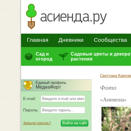
Главная
Дневники
Сообщества
Сад и
Садовые цветы и декор
огород
растения
Светлана Каялов
Единый профиль
Фото
МедиаФорт
«Анемона»
E-mail:
Пароль:
Забыли пароль?