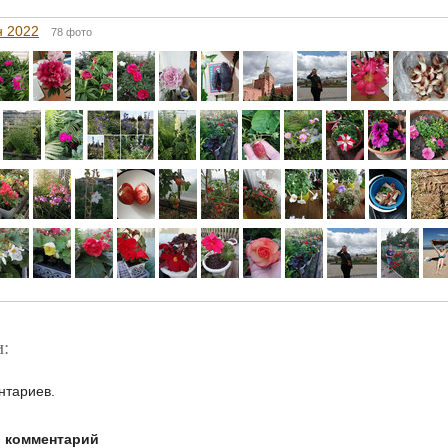
н 2022
78 фото
:
нтариев.
й комментарий