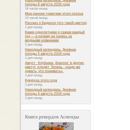
Народный календарь. Дневник
погоды 8 августа 2026 года
16 часов назад
Мои ранние томатики этого сезона
19 часов назад
Рассказ о Биденсе (это такой цветок)
2 дня назад
Какие однолетники я сажаю каждый
год — и почему не гонюсь за
модными новинками
2 дня назад
Народный календарь. Дневник
погоды 5 августа 2026 года
2 дня назад
Август : Клубника „Брилла“ и другие
цветут, плодят. Теперь : «надо же
думать, что понимать».
3 дня назад
Кукуруза этого года
3 дня назад
Народный календарь. Дневник
погоды 4 августа 2026 года
3 дня назад
Книга рекордов Асиенды