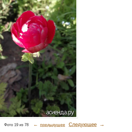
→
Следующее
←
предыдущее
Фото 19 из 78