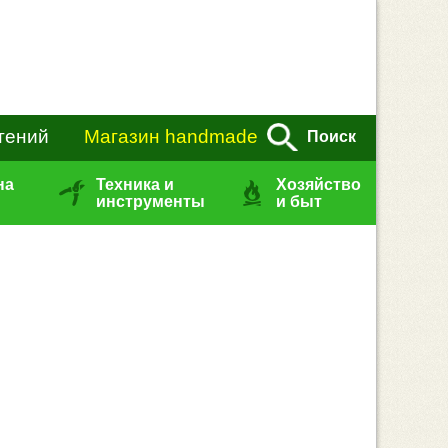
тений
Магазин handmade
Поиск
на
Техника и
Хозяйство
инструменты
и быт