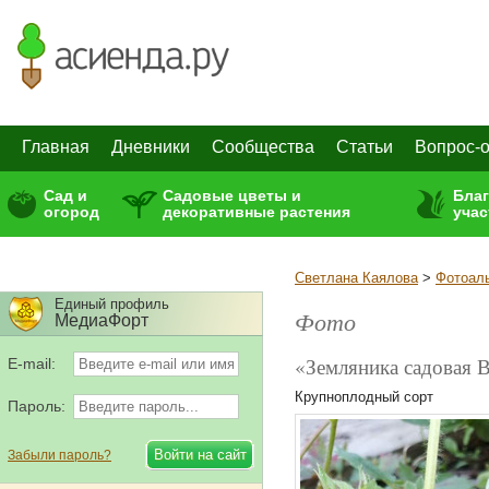
Главная
Дневники
Сообщества
Статьи
Вопрос-о
Сад и
Садовые цветы и
Бла
огород
декоративные растения
учас
Светлана Каялова
>
Фотоал
Единый профиль
Фото
МедиаФорт
«Земляника садовая 
E-mail:
Крупноплодный сорт
Пароль:
Забыли пароль?