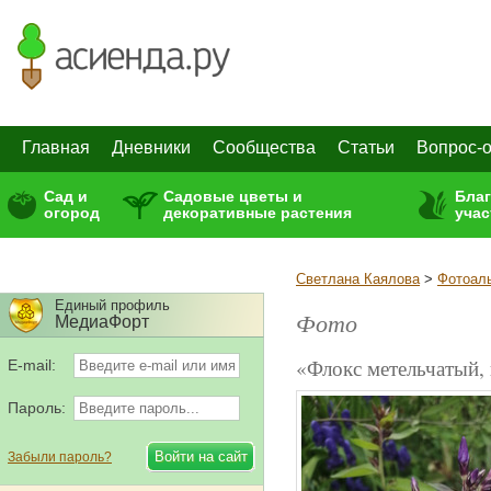
Главная
Дневники
Сообщества
Статьи
Вопрос-о
Сад и
Садовые цветы и
Бла
огород
декоративные растения
учас
Светлана Каялова
>
Фотоал
Единый профиль
Фото
МедиаФорт
«Флокс метельчатый, 
E-mail:
Пароль:
Забыли пароль?