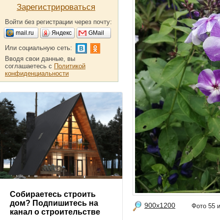
Зарегистрироваться
Войти без регистрации через почту:
mail.ru
Яндекс
GMail
Или социальную сеть:
Вводя свои данные, вы
соглашаетесь с
Политикой
конфиденциальности
Собираетесь строить
дом? Подпишитесь на
900x1200
Фото 55
канал о строительстве