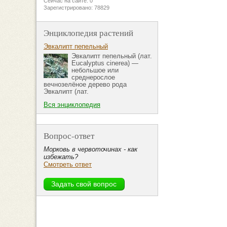
Сейчас на сайте: 0
Зарегистрировано: 78829
Энциклопедия растений
Эвкалипт пепельный
Эвкалипт пепельный (лат.
Eucalyptus cinerea) —
небольшое или
среднерослое
вечнозелёное дерево рода
Эвкалипт (лат.
Вся энциклопедия
Вопрос-ответ
Морковь в червоточинах - как
избежать?
Смотреть ответ