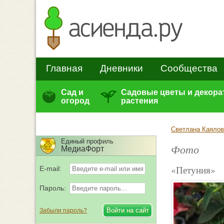
Главная
Дневники
Сообщества
Сад и
Садовые цветы и декор
огород
растения
Светлана Каялов
Единый профиль
Фото
МедиаФорт
«Петуния»
E-mail:
Пароль:
Забыли пароль?