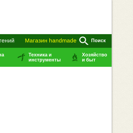
тений
Магазин handmade
Поиск
на
Техника и
Хозяйство
инструменты
и быт