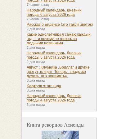
погоды 7 августа 2026 года
7 часов назад
Народный календарь. Дневник
погоды 6 августа 2026 года
7 часов назад
Рассказ о Биденсе (это такой цветок)
2 дня назад
Какие однолетники я сажаю каждый
год — и почему не гонюсь за
модными новинками
2 дня назад
Народный календарь. Дневник
погоды 5 августа 2026 года
2 дня назад
Август : Клубника „Брилла“ и другие
цветут, плодят. Теперь : «надо же
думать, что понимать».
3 дня назад
Кукуруза этого года
3 дня назад
Народный календарь. Дневник
погоды 4 августа 2026 года
3 дня назад
Книга рекордов Асиенды