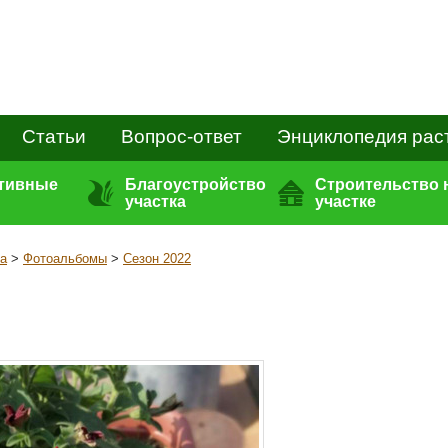
Статьи
Вопрос-ответ
Энциклопедия рас
ативные
Благоустройство
Строительство 
участка
участке
а
>
Фотоальбомы
>
Сезон 2022