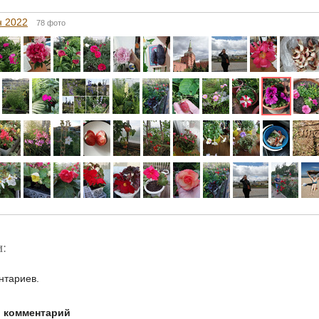
н 2022
78 фото
:
нтариев.
й комментарий