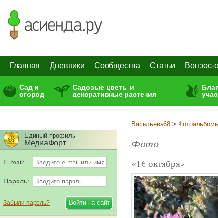
Главная
Дневники
Сообщества
Статьи
Вопрос-о
Сад и
Садовые цветы и
Бла
огород
декоративные растения
учас
Васильева68
>
Фотоальбом
Единый профиль
Фото
МедиаФорт
«16 октября»
E-mail:
Пароль:
Забыли пароль?