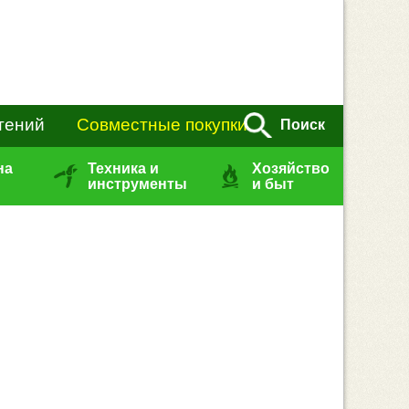
тений
Совместные покупки
Поиск
на
Техника и
Хозяйство
инструменты
и быт