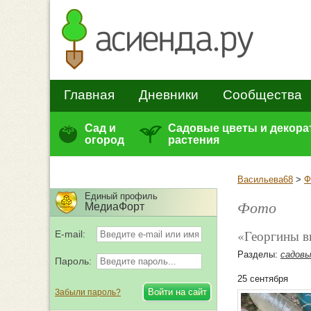
Главная
Дневники
Сообщества
Сад и
Садовые цветы и декор
огород
растения
Васильева68
>
Ф
Единый профиль
Фото
МедиаФорт
«Георгины 
E-mail:
Разделы:
садов
Пароль:
25 сентября
Забыли пароль?