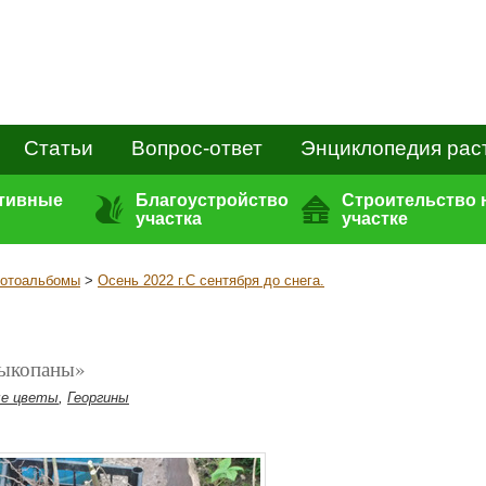
Статьи
Вопрос-ответ
Энциклопедия рас
ативные
Благоустройство
Строительство 
участка
участке
отоальбомы
>
Осень 2022 г.С сентября до снега.
выкопаны»
ые цветы
,
Георгины