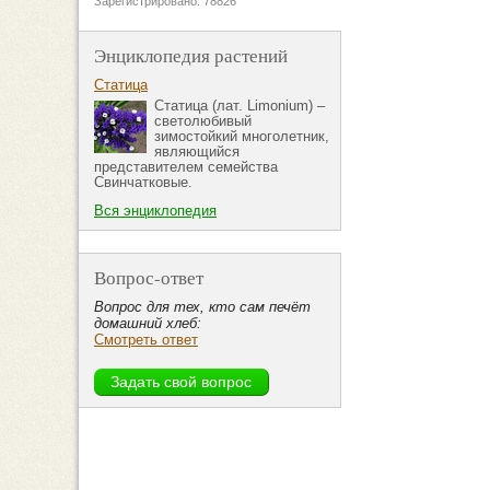
Зарегистрировано: 78826
Энциклопедия растений
Статица
Статица (лат. Limonium) –
светолюбивый
зимостойкий многолетник,
являющийся
представителем семейства
Свинчатковые.
Вся энциклопедия
Вопрос-ответ
Вопрос для тех, кто сам печёт
домашний хлеб:
Смотреть ответ