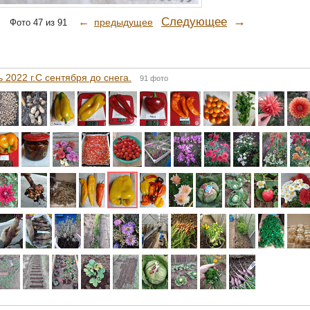
→
Следующее
←
предыдущее
Фото 47 из 91
 2022 г.С сентября до снега.
91 фото