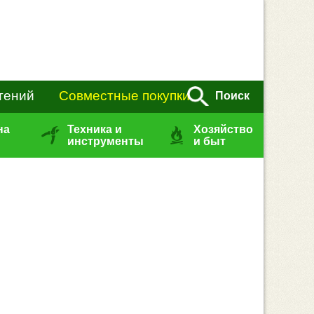
тений
Совместные покупки
Поиск
на
Техника и
Хозяйство
инструменты
и быт