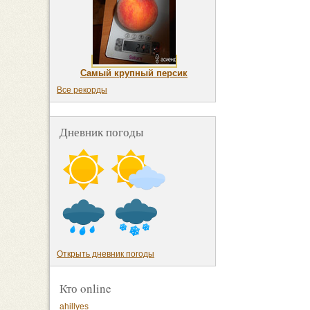
Самый крупный персик
Все рекорды
Дневник погоды
Открыть дневник погоды
Кто online
ahillyes