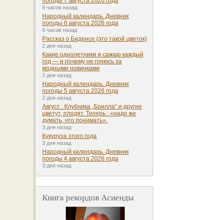
погоды 7 августа 2026 года
6 часов назад
Народный календарь. Дневник
погоды 6 августа 2026 года
6 часов назад
Рассказ о Биденсе (это такой цветок)
2 дня назад
Какие однолетники я сажаю каждый
год — и почему не гонюсь за
модными новинками
2 дня назад
Народный календарь. Дневник
погоды 5 августа 2026 года
2 дня назад
Август : Клубника „Брилла“ и другие
цветут, плодят. Теперь : «надо же
думать, что понимать».
3 дня назад
Кукуруза этого года
3 дня назад
Народный календарь. Дневник
погоды 4 августа 2026 года
3 дня назад
Книга рекордов Асиенды