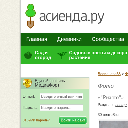
Главная
Дневники
Сообщества
Сад и
Садовые цветы и декор
огород
растения
Васильева68
>
Ф
Единый профиль
Фото
МедиаФорт
«"Риалто"»
E-mail:
Разделы:
овощи
Пароль:
30 сентября
Забыли пароль?