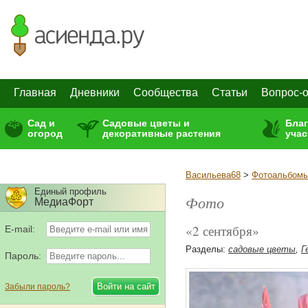
Главная
Дневники
Сообщества
Статьи
Вопрос-о
Сад и
Садовые цветы и
Бла
огород
декоративные растения
учас
Васильева68
>
Фотоальбом
Единый профиль
Фото
МедиаФорт
«2 сентября»
E-mail:
Разделы:
садовые цветы
,
Г
Пароль:
Забыли пароль?