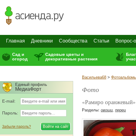
Главная
Дневники
Сообщества
Статьи
Вопрос-о
Сад и
Садовые цветы и
Бла
огород
декоративные растения
учас
Васильева68
>
Фотоальбом
Единый профиль
Фото
МедиаФорт
«Рамиро оранжевый»
E-mail:
Разделы:
овощи
,
перец
Пароль:
Забыли пароль?