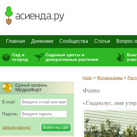
Главная
Дневники
Сообщества
Статьи
Вопрос-о
Сад и
Садовые цветы и
Бла
огород
декоративные растения
учас
lytulv
>
Фотоальбомы
>
Раст
Единый профиль
Фото
МедиаФорт
«Гладиолус, имя уте
E-mail:
Пароль:
Забыли пароль?