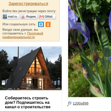
Зарегистрироваться
Войти без регистрации через почту:
mail.ru
Яндекс
GMail
Или социальную сеть:
Вводя свои данные, вы
соглашаетесь с
Политикой
конфиденциальности
Собираетесь строить
дом? Подпишитесь на
1200x899
канал о строительстве