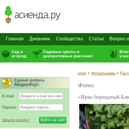
Главная
Дневники
Сообщества
Статьи
Вопрос-о
Сад и
Садовые цветы и
Бла
огород
декоративные растения
учас
lytulv
>
Фотоальбомы
>
Раст
Единый профиль
Фото
МедиаФорт
«Ирис бородатый Б
E-mail:
Пароль:
Забыли пароль?