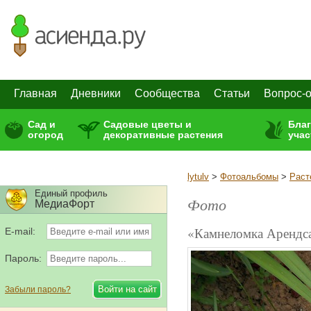
Главная
Дневники
Сообщества
Статьи
Вопрос-о
Сад и
Садовые цветы и
Бла
огород
декоративные растения
учас
lytulv
>
Фотоальбомы
>
Раст
Единый профиль
Фото
МедиаФорт
«Камнеломка Арендса
E-mail:
Пароль:
Забыли пароль?