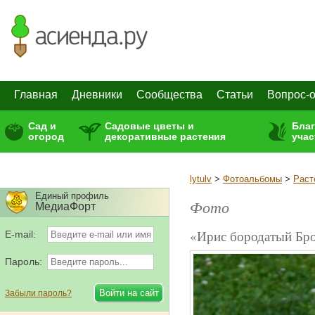
Главная
Дневники
Сообщества
Статьи
Вопрос-о
Сад и
Садовые цветы и
Бла
огород
декоративные растения
учас
lytulv
>
Фотоальбомы
>
Раст
Единый профиль
Фото
МедиаФорт
«Ирис бородатый Бро
E-mail:
Пароль:
Забыли пароль?