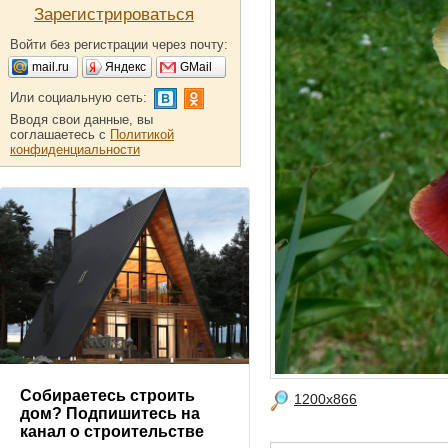
Зарегистрироваться
Войти без регистрации через почту:
mail.ru
Яндекс
GMail
Или социальную сеть:
Вводя свои данные, вы
соглашаетесь с
Политикой
конфиденциальности
Собираетесь строить
1200x866
дом? Подпишитесь на
канал о строительстве