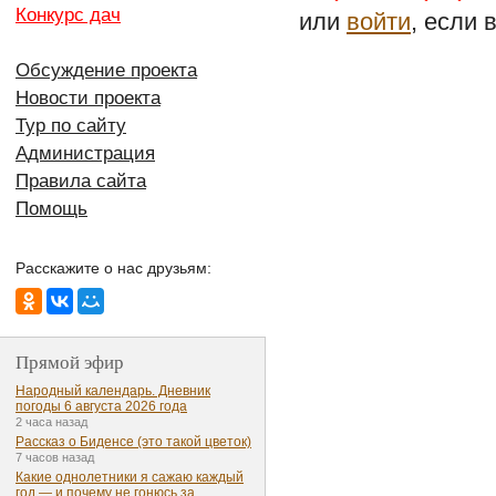
Конкурс дач
или
войти
, если 
Обсуждение проекта
Новости проекта
Тур по сайту
Администрация
Правила сайта
Помощь
Расскажите о нас друзьям:
Прямой эфир
Народный календарь. Дневник
погоды 6 августа 2026 года
2 часа назад
Рассказ о Биденсе (это такой цветок)
7 часов назад
Какие однолетники я сажаю каждый
год — и почему не гонюсь за