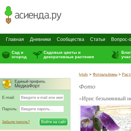
Главная
Дневники
Сообщества
Статьи
Вопрос-о
Сад и
Садовые цветы и
Бла
огород
декоративные растения
учас
lytulv
>
Фотоальбомы
>
Раст
Единый профиль
Фото
МедиаФорт
«Ирис безымянный н
E-mail:
Пароль:
Забыли пароль?