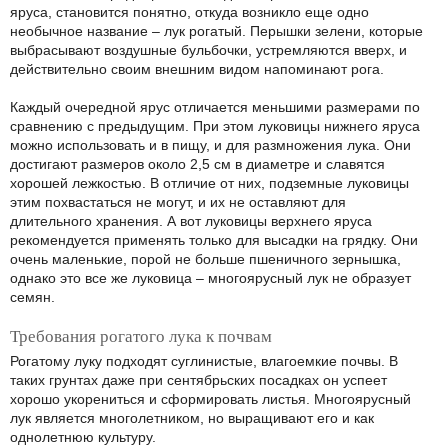
яруса, становится понятно, откуда возникло еще одно
необычное название – лук рогатый. Перышки зелени, которые
выбрасывают воздушные бульбочки, устремляются вверх, и
действительно своим внешним видом напоминают рога.
Каждый очередной ярус отличается меньшими размерами по
сравнению с предыдущим. При этом луковицы нижнего яруса
можно использовать и в пищу, и для размножения лука. Они
достигают размеров около 2,5 см в диаметре и славятся
хорошей лежкостью. В отличие от них, подземные луковицы
этим похвастаться не могут, и их не оставляют для
длительного хранения. А вот луковицы верхнего яруса
рекомендуется применять только для высадки на грядку. Они
очень маленькие, порой не больше пшеничного зернышка,
однако это все же луковица – многоярусный лук не образует
семян.
Требования рогатого лука к почвам
Рогатому луку подходят суглинистые, влагоемкие почвы. В
таких грунтах даже при сентябрьских посадках он успеет
хорошо укорениться и сформировать листья. Многоярусный
лук является многолетником, но выращивают его и как
однолетнюю культуру.