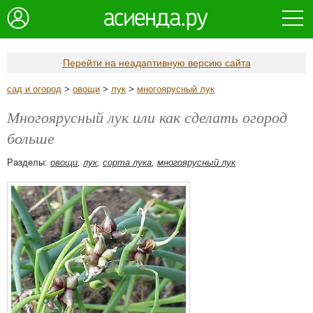
Перейти на неадаптивную версию сайта
сад и огород
>
овощи
>
лук
>
многоярусный лук
Многоярусный лук или как сделать огород
больше
Разделы:
овощи
,
лук
,
сорта лука
,
многоярусный лук