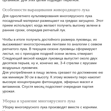
органикой. Для этих целей подойдет перегной.
Особенности выращивания живородящего лука
Для однолетнего культивирования многоярусного лука
посадочный материал размещают на грядках загущено. Этот
прием используют, когда желают получить выгонку зелени в
ранние сроки, опередив репчатый лук.
Чтобы в итоге получить достойного размера луковицы, их
высаживают многострочными лентами по аналогии с севком
репчатого лука. В текущем сезоне луковицы сформируют
листья, но с приходом поздней осени зелень отмирает.
Следующей весной каждая луковица выпустит около двух
десятков перьев, ну и, конечно же, 3-4 стрелки с ярусами
воздушных луковичек.
Для употребления в пищу зелень срезают по достижению ею
как минимум 30 см в высоту. К этому моменту перо накопит
высокую концентрацию фитонцидов, эфирных масел и
витаминов. Спустя месяц подоспеет очередная партия
урожая.
Уборка и хранение многоярусного лука
Уборку многоярусного лука производят вместе с корнями.