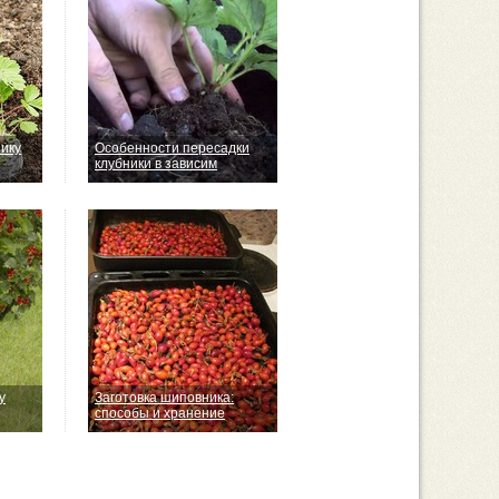
нику
Особенности пересадки
клубники в зависим
у
Заготовка шиповника:
способы и хранение