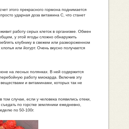
счет этого прекрасного гормона поднимается
 просто ударная доза витамина С, что станет
живит работу серых клеток в организме. Обмен
общем, у этой ягоды сложно обнаружить
треблять клубнику в свежем или размороженном
 хлопья или йогурт. Очень вкусно получается
июне на лесных полянках. В ней содержится
перебойную работу миокарда. Включив эту
 веществами и витаминами, которых так не
 том случае, если у человека появились отеки,
 съедать по горстке земляники ежедневно,
еделю по 50-100г.