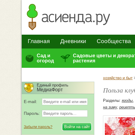
Главная
Дневники
Сообщества
Сад и
Садовые цветы и декор
огород
растения
хозяйство и быт
Единый профиль
Польза клу
МедиаФорт
Разделы:
ягоды
E-mail:
на зиму
,
рецепты
Пароль:
Забыли пароль?