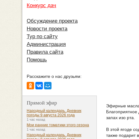
Конкурс дач
Обсуждение проекта
Новости проекта
Тур по сайту
Администрация
Правила сайта
Помощь
Расскажите о нас друзьям:
Прямой эфир
Эфирные масла 
Народный календарь. Дневник
Благоприятное 
погоды 9 августа 2026 года
запах изо рта.
1 час назад
Мои ранние томатики этого сезона
В этой ягоде с
1 час назад
также подарит 
Народный календарь. Дневник