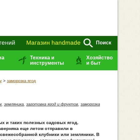
тений
Магазин handmade
Поиск
на
Техника и
Хозяйство
инструменты
и быт
у
>
заморозка ягод
м
,
земляника
,
заготовка ягод и фруктов
,
заморозка
ых и таких полезных садовых ягод.
верняка еще летом отправили в
свежесобранной клубники или земляники. В