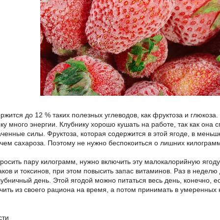
ржится до 12 % таких полезных углеводов, как фруктоза и глюкоза
ку много энергии. Клубнику хорошо кушать на работе, так как она
аченные силы. Фруктоза, которая содержится в этой ягоде, в мень
, чем сахароза. Поэтому не нужно беспокоиться о лишних килограм
бросить пару килограмм, нужно включить эту малокалорийную ягоду
аков и токсинов, при этом повысить запас витаминов. Раз в недел
убничный день. Этой ягодой можно питаться весь день, конечно, ес
чить из своего рациона на время, а потом принимать в умеренных к
сти