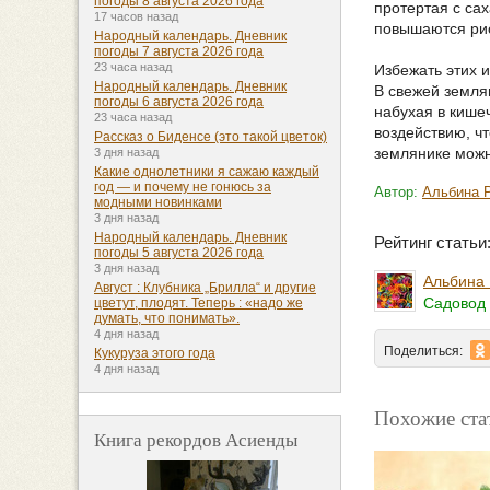
погоды 8 августа 2026 года
протертая с сах
17 часов назад
повышаются рис
Народный календарь. Дневник
погоды 7 августа 2026 года
23 часа назад
Избежать этих и
Народный календарь. Дневник
В свежей земля
погоды 6 августа 2026 года
набухая в кише
23 часа назад
воздействию, ч
Рассказ о Биденсе (это такой цветок)
землянике можн
3 дня назад
Какие однолетники я сажаю каждый
год — и почему не гонюсь за
Автор:
Альбина 
модными новинками
3 дня назад
Народный календарь. Дневник
Рейтинг стать
погоды 5 августа 2026 года
3 дня назад
Альбина 
Август : Клубника „Брилла“ и другие
Садовод 
цветут, плодят. Теперь : «надо же
думать, что понимать».
4 дня назад
Поделиться:
Кукуруза этого года
4 дня назад
Похожие ста
Книга рекордов Асиенды