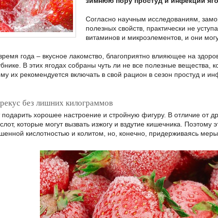
зимнюю пору простуд и инфекций яго
Согласно научным исследованиям, замо
полезных свойств, практически не уступ
витаминов и микроэлементов, и они мог
время года – вкусное лакомство, благоприятно влияющее на здоро
убнике. В этих ягодах собраны чуть ли не все полезные вещества, 
ому их рекомендуется включать в свой рацион в сезон простуд и ин
рекус без лишних килограммов
 подарить хорошее настроение и стройную фигуру. В отличие от дру
слот, которые могут вызвать изжогу и вздутие кишечника. Поэтому э
ышенной кислотностью и колитом, но, конечно, придерживаясь меры