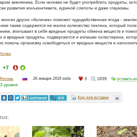
аром земляника. Если человек не будет употреблять продукты, кото
ки развития конъюнктивита, куриной слепоты и даже глаукомы.
 многих других «болячек» поможет чудодейственная ягода - земляни
нике также содержится не малое количество пектина, который поле
чнике, впитывает в себя вредные продукты обмена веществ и помог
то и вредные продукты, подвергаются и излишки холестерина, котор
о помочь организму освободиться от вредных веществ и наполнит
Рогова
+7
и:
Рогова
26 января 2018 года
3
1839
оставить к
3 уровня
Код для вставки
тьи: