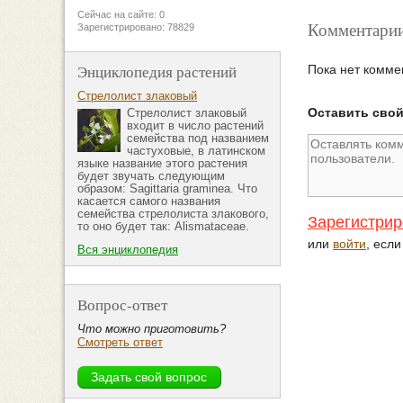
Сейчас на сайте: 0
Комментарии
Зарегистрировано: 78829
Энциклопедия растений
Пока нет комме
Стрелолист злаковый
Оставить сво
Стрелолист злаковый
входит в число растений
семейства под названием
частуховые, в латинском
языке название этого растения
будет звучать следующим
образом: Sagittaria graminea. Что
касается самого названия
семейства стрелолиста злакового,
Зарегистрир
то оно будет так: Alismataceae.
или
войти
, есл
Вся энциклопедия
Вопрос-ответ
Что можно приготовить?
Смотреть ответ