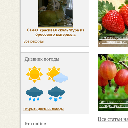
Самая красивая скульптура из
бросового материала
Чем «накормить»
Все рекорды
для хорошего ур
Дневник погоды
Осенняя пора – 
посадки крыжовн
Открыть дневник погоды
Все статьи н
Кто online