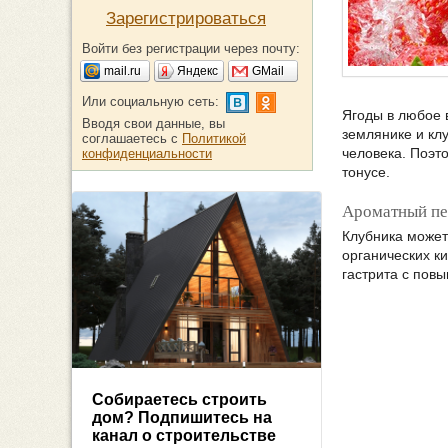
Зарегистрироваться
Войти без регистрации через почту:
mail.ru
Яндекс
GMail
Или социальную сеть:
Ягоды в любое 
Вводя свои данные, вы
землянике и кл
соглашаетесь с
Политикой
человека. Поэт
конфиденциальности
тонусе.
Ароматный пе
Клубника может
органических ки
гастрита с пов
Собираетесь строить
дом? Подпишитесь на
канал о строительстве