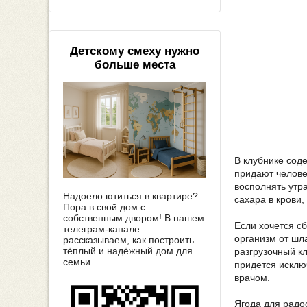
Детскому смеху нужно
больше места
В клубнике соде
придают челове
восполнять утр
Надоело ютиться в квартире?
сахара в крови
Пора в свой дом с
собственным двором! В нашем
Если хочется с
телеграм-канале
организм от шл
рассказываем, как построить
тёплый и надёжный дом для
разгрузочный кл
семьи.
придется исклю
врачом.
Ягода для радо