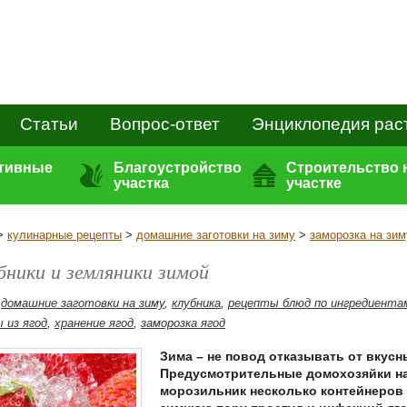
Статьи
Вопрос-ответ
Энциклопедия рас
ативные
Благоустройство
Строительство 
участка
участке
>
кулинарные рецепты
>
домашние заготовки на зиму
>
заморозка на зим
бники и земляники зимой
,
домашние заготовки на зиму
,
клубника
,
рецепты блюд по ингредиента
 из ягод
,
хранение ягод
,
заморозка ягод
Зима – не повод отказывать от вкусн
Предусмотрительные домохозяйки на
морозильник несколько контейнеров 