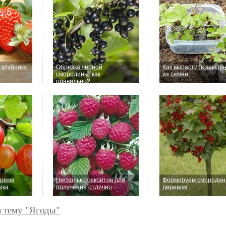
 клубнику
Обрезка черной
Как вырастить земля
смородины: как
из семян
правильно?
время
Несколько секретов для
Формируем смородин
ика
получения отлично
деревом
а тему "Ягоды"