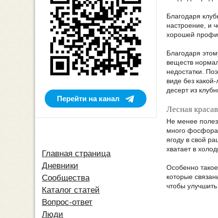
Благодаря клуб
настроение, и ч
хорошей профил
Благодаря этом
веществ нормал
недостатки. По
виде без какой-
десерт из клуб
Перейти на канал
Лесная красав
Не менее полез
много фосфора,
ягоду в свой р
хватает в холод
Главная страница
Дневники
Особенно такое 
которые связан
Сообщества
чтобы улучшить 
Каталог статей
Вопрос-ответ
Люди