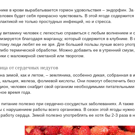
нике в крови вырабатывается гормон удовольствия – эндорфин. За 
еловек будет себя прекрасно чувствовать. В этой ягоде содержится
актикой не только простудных инфекций, но и стресса.
у витамину человек с легкостью справиться с любым волнением и о
изируется благодаря марганцу, который содержится в клубнике. В 
этому люди любят ее не зря. Для большей пользы лучше всего упо
либо термической обработки. Можно добавить ее в утренний смузи,
ники с маложирной сметаной или творогом.
ица от сердечных недугов
на зимой, как и летом, – земляника, особенно дикая, собранная в 
 кальция, железа, фолиевой кислоты. Они помогут обеспечить бес
ацион, человек снабдит свой организм необходимыми питательными
ное время года.
питание полезно при сердечно-сосудистых заболеваниях. А также в
ы с нарушением работы всего организма. В сезон этой ягоды нужно
работу сердца. Зимой полезно употреблять ее хотя бы 2-3 раза в н