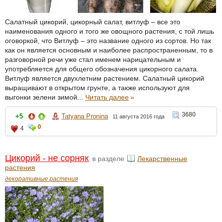
Салатный цикорий, цикорный салат, витлуф – все это
наименования одного и того же овощного растения, с той лишь
оговоркой, что Витлуф – это название одного из сортов. Но так
как он является основным и наиболее распространенным, то в
разговорной речи уже стал именем нарицательным и
употребляется для общего обозначения цикорного салата.
Витлуф является двухлетним растением. Салатный цикорий
выращивают в открытом грунте, а также используют для
выгонки зелени зимой...
Читать далее
»
3680
+5
Tatyana Pronina
11 августа 2016 года
0
4
Цикорий - не сорняк
в разделе
Лекарственные
растения
декоративные растения