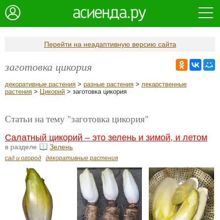
Перейти на неадаптивную версию сайта
заготовка цикория
декоративные растения
>
разные растения
>
лекарственные
растения
>
Цикорий
> заготовка цикория
Статьи на тему "заготовка цикория"
Салатный цикорий – это зелень и зимой, и летом
в разделе
Зелень
сад и огород
декоративные растения