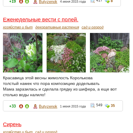
417
8
+19
Butyzenok
4 июня 2015 года
Еженедельные вести с полей.
хозяйство и быт
декоративные растения
сад и огород
Красавица этой весны жимолость Королькова
толстый намек что пора композицию доделывать
Мама заразилась и сделала грядку из шифера, а еще вот
столько воды налило!
549
35
+33
Butyzenok
1 июня 2015 года
Сирень
хозяйство и быт
сад и огород