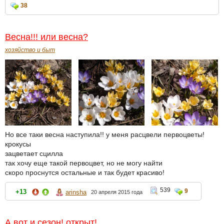
38
Весна!!! или весна?
хозяйство и быт
Но все таки весна наступила!! у меня расцвели первоцветы!
крокусы
зацветает сцилла
так хочу еще такой первоцвет, но не могу найти
скоро проснутся остальные и так будет красиво!
539
9
+13
arinsha
20 апреля 2015 года
А вот и сезон! открыт!