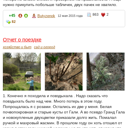
нужно прикупить побольше табличек, двух пачек не хватило.
863
2
+45
Butyzenok
12 мая 2015 года
82
Отчет о поездке
хозяйство и быт
сад и огород
1. Конечно я походила и повздыхала . Надо сказать что
повздыхать было над чем. Много потерь в этом году.
Попрощалась я с розами. Остались их две у меня. Белая
почвопокровная и старые кусты от Гали. А во псевдо Гранд Гала
и новокупленые двухцветки приказали долго жить. Помалал
ручкой и махровый жасмин. В прошлом году он хоть отошел от