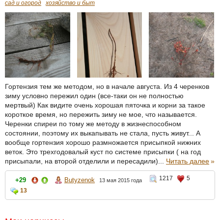
сад и огород
хозяйство и быт
Гортензия тем же методом, но в начале августа. Из 4 черенков
зиму условно пережил один (все-таки он не полностью
мертвый) Как видите очень хорошая пяточка и корни за такое
короткое время, но пережить зиму не мое, что называется.
Черенки спиреи по тому же методу в жизнеспособном
состоянии, поэтому их выкапывать не стала, пусть живут... А
вообще гортензия хорошо размножается присыпкой нижних
веток. Это трехгодовалый куст по системе присыпки ( на год
присыпали, на второй отделили и пересадили)...
Читать далее
»
1217
5
+29
Butyzenok
13 мая 2015 года
13