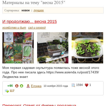
Материалы на тему "весна 2015"
Сортировка:
|
новое
лучшее
И продолжаю... весна 2015
хозяйство и быт
сад и огород
Моя первая садовая скульптура появилась тоже весной этого
года. Про нее писала здесь https://www.asienda.ru/post/17439/
Людмилка знает
1594
1
+44
Елэнка
10 ноября 2015 года
117
Пересорт. Ответ от фирмы-продавца.