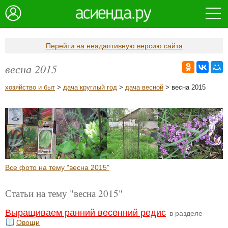
Перейти на неадаптивную версию сайта
весна 2015
хозяйство и быт
>
дача круглый год
>
дача весной
> весна 2015
Все фото на тему "весна 2015"
Статьи на тему "весна 2015"
Выращиваем ранний весенний редис
в разделе
Овощи