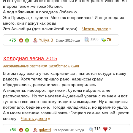
И вот уже один из них покрашенный и в нем растет Яблоня. Во
втором таком же тоже Яблоня.
А под яблонями я посадила Лобелию.
Это Примула, я купила. Мне так понравилась! И еще когда их
много, они пахнут как розы
Это Альпийцы (для альпийской горки)...
Читать далее
»
1203
79
+75
Yuliya B
2 мая 2015 года
Холодная весна 2015
декоративные растения
хозяйство и быт
В этом году весна у нас капризничает, пытается остудить нашу
радость. Хотя тепло пришло рано, нарциссы сразу
обрадовались, распустились, расхорохорились.
А гиацинты, наоборот, притихли, бутоны набрали, а не
распускались. Но тут налетел 4-дневный ураган с ливнем и вот
тут стало все ясно-поэтому гиацинты выжидали. Ну а нарциссы
потрепало, бедненькие. Погода наладилась, но время-то ушло.
А в моем цветнике главный закон: "отцвел сам-не мешай цвести
соседу...
Читать далее
»
713
2
+54
galwed
29 апреля 2015 года