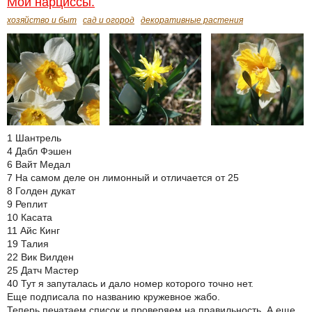
Мои нарциссы.
хозяйство и быт
сад и огород
декоративные растения
1 Шантрель
4 Дабл Фэшен
6 Вайт Медал
7 На самом деле он лимонный и отличается от 25
8 Голден дукат
9 Реплит
10 Касата
11 Айс Кинг
19 Талия
22 Вик Вилден
25 Датч Мастер
40 Тут я запуталась и дало номер которого точно нет.
Еще подписала по названию кружевное жабо.
Теперь печатаем список и проверяем на правильность. А еще