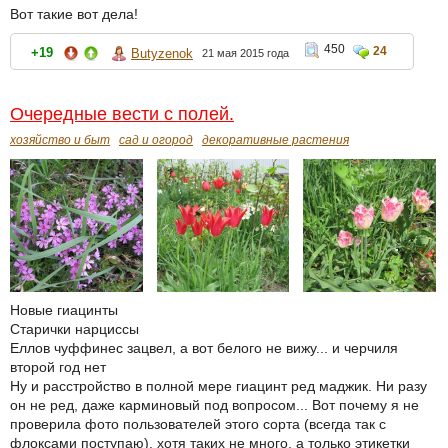
Вот такие вот дела!
450
24
+19
Butyzenok
21 мая 2015 года
Очередные вести с полей.
хозяйство и быт
сад и огород
декоративные растения
Новые гиацинты
Старички нарциссы
Еллов чуффинес зацвел, а вот белого не вижу... и черчиля
второй год нет
Ну и расстройство в полной мере гиацинт ред маджик. Ни разу
он не ред, даже карминовый под вопросом... Вот почему я не
проверила фото пользователей этого сорта (всегда так с
флоксами поступаю), хотя таких не много, а только этикетки