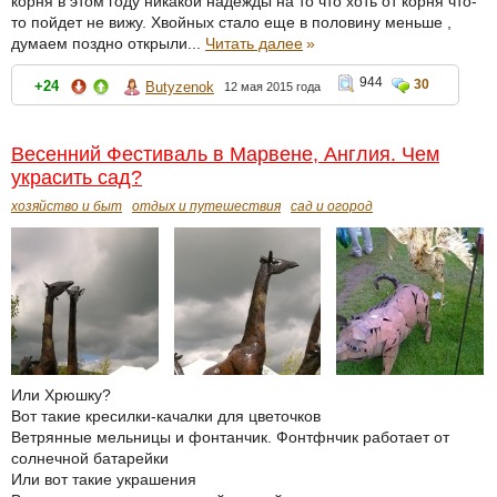
корня в этом году никакой надежды на то что хоть от корня что-
то пойдет не вижу. Хвойных стало еще в половину меньше ,
думаем поздно открыли...
Читать далее
»
944
30
+24
Butyzenok
12 мая 2015 года
Весенний Фестиваль в Марвене, Англия. Чем
украсить сад?
хозяйство и быт
отдых и путешествия
сад и огород
Или Хрюшку?
Вот такие кресилки-качалки для цветочков
Ветрянные мельницы и фонтанчик. Фонтфнчик работает от
солнечной батарейки
Или вот такие украшения