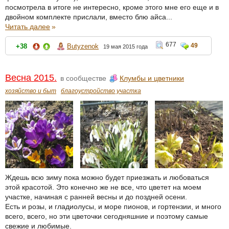
посмотрела в итоге не интересно, кроме этого мне его еще и в
двойном комплекте прислали, вместо блю айса...
Читать далее
»
677
49
+38
Butyzenok
19 мая 2015 года
Весна 2015.
в сообществе
Клумбы и цветники
хозяйство и быт
благоустройство участка
Ждешь всю зиму пока можно будет приезжать и любоваться
этой красотой. Это конечно же не все, что цветет на моем
участке, начиная с ранней весны и до поздней осени.
Есть и розы, и гладиолусы, и море пионов, и гортензии, и много
всего, всего, но эти цветочки сегодняшние и поэтому самые
свежие и любимые.