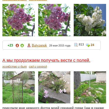
813
24
+23
Butyzenok
28 мая 2015 года
А мы продолжаем получать вести с полей.
хозяйство и быт
сад и огород
прислали мне немного фоток моей средней горки (как в сказке