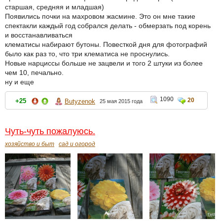
старшая, средняя и младшая)
Появились почки на махровом жасмине. Это он мне такие
спектакли каждый год собрался делать - обмерзать под корень
и восстанавливаться
клематисы набирают бутоны. Повесткой дня для фотографий
было как раз то, что три клематиса не проснулись.
Новые нарциссы больше не зацвели и того 2 штуки из более
чем 10, печально.
ну и еще
1090
20
+25
Butyzenok
25 мая 2015 года
Чуть-чуть пожалуюсь.
хозяйство и быт
сад и огород