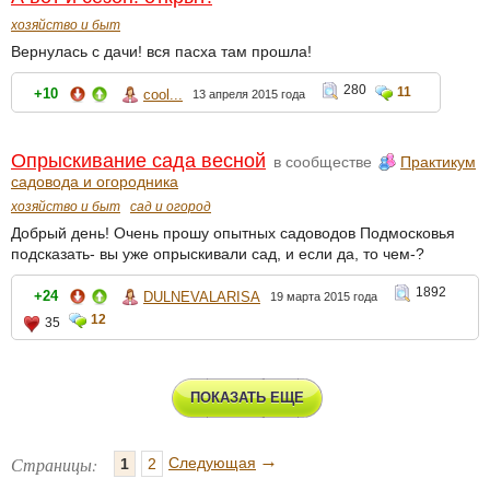
хозяйство и быт
Вернулась с дачи! вся пасха там прошла!
280
11
+10
cool...
13 апреля 2015 года
Опрыскивание сада весной
в сообществе
Практикум
садовода и огородника
хозяйство и быт
сад и огород
Добрый день! Очень прошу опытных садоводов Подмосковья
подсказать- вы уже опрыскивали сад, и если да, то чем-?
1892
+24
DULNEVALARISA
19 марта 2015 года
12
35
ПОКАЗАТЬ ЕЩЕ
→
Страницы:
Следующая
1
2