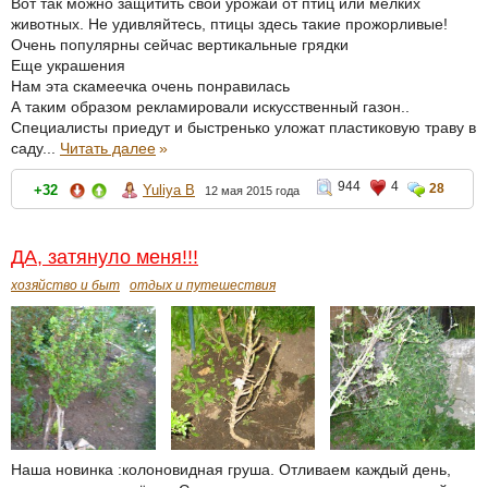
Вот так можно защитить свой урожай от птиц или мелких
животных. Не удивляйтесь, птицы здесь такие прожорливые!
Очень популярны сейчас вертикальные грядки
Еще украшения
Нам эта скамеечка очень понравилась
А таким образом рекламировали искусственный газон..
Специалисты приедут и быстренько уложат пластиковую траву в
саду...
Читать далее
»
944
4
28
+32
Yuliya B
12 мая 2015 года
ДА, затянуло меня!!!
хозяйство и быт
отдых и путешествия
Наша новинка :колоновидная груша. Отливаем каждый день,