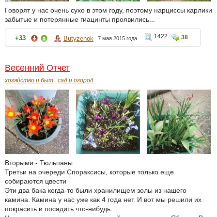
Говорят у нас очень сухо в этом году, поэтому нарциссы карлики
забытые и потерянные гиацинты проявились...
1422
38
+33
Butyzenok
7 мая 2015 года
Весенний Отчет
хозяйство и быт
сад и огород
Вторыми - Тюльпаны
Третьи на очереди Спораксисы, которые только еще
собираются цвести
Эти два бака когда-то были хранилищем золы из нашего
камина. Камина у нас уже как 4 года нет. И вот мы решили их
покрасить и посадить что-нибудь.