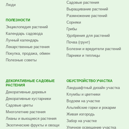
Садовые растения
Люди
Выращивание растений
Размножение растений
ПОЛЕЗНОСТИ
Сорняки
Энциклопедия растений
Грибы
Календарь садовода
Удобрения для растений
Лунный календарь
Почва (грунт)
Лекарственные растения
Болезни и вредители растений
Покупка, продажа, обмен
Парники и теплицы
Полезные советы
ДЕКОРАТИВНЫЕ САДОВЫЕ
ОБУСТРОЙСТВО УЧАСТКА
РАСТЕНИЯ
Ландшафтный дизайн участка
Декоративные деревья
Клумбы и цветники
Декоративные кустарники
Водоем на участке
Садовые цветы
Альпийские горки и рокарии
Многолетние растения
Живая изгородь
Лианы и вьющиеся растения
Забор на участке
Экзотические фрукты и овощи
Уличное освещение участка