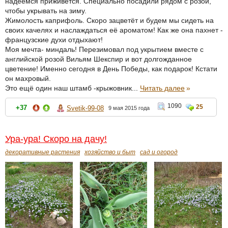
надеемся приживётся. Специально посадили рядом с розой,
чтобы укрывать на зиму.
Жимолость каприфоль. Скоро зацветёт и будем мы сидеть на
своих качелях и наслаждаться её ароматом! Как же она пахнет -
французские духи отдыхают!
Моя мечта- миндаль! Перезимовал под укрытием вместе с
английской розой Вильям Шекспир и вот долгожданное
цветение! Именно сегодня в День Победы, как подарок! Кстати
он махровый.
Это ещё один наш штамб -крыжовник...
Читать далее
»
1090
25
+37
Svetik-99-08
9 мая 2015 года
Ура-ура! Скоро на дачу!
декоративные растения
хозяйство и быт
сад и огород