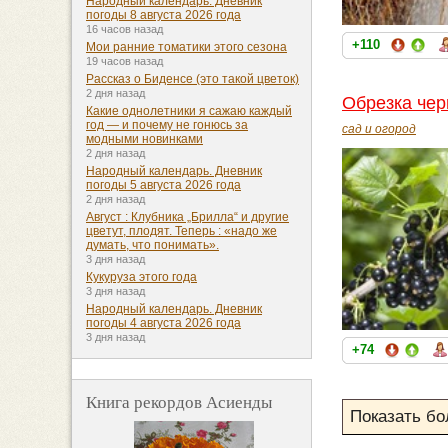
Народный календарь. Дневник
погоды 8 августа 2026 года
16 часов назад
+110
Мои ранние томатики этого сезона
19 часов назад
Рассказ о Биденсе (это такой цветок)
2 дня назад
Обрезка чер
Какие однолетники я сажаю каждый
год — и почему не гонюсь за
сад и огород
модными новинками
2 дня назад
Народный календарь. Дневник
погоды 5 августа 2026 года
2 дня назад
Август : Клубника „Брилла“ и другие
цветут, плодят. Теперь : «надо же
думать, что понимать».
3 дня назад
Кукуруза этого года
3 дня назад
Народный календарь. Дневник
погоды 4 августа 2026 года
3 дня назад
+74
Книга рекордов Асиенды