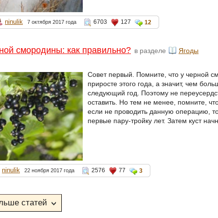
ninulik
6703
127
7 октября 2017 года
12
ной смородины: как правильно?
в разделе
Ягоды
Совет первый. Помните, что у черной 
приросте этого года, а значит, чем бол
следующий год. Поэтому не переусердст
оставить. Но тем не менее, помните, чт
если не проводить данную операцию, то
первые пару-тройку лет. Затем куст начн
ninulik
2576
77
22 ноября 2017 года
3