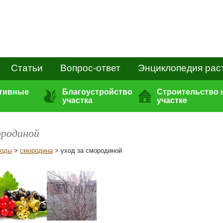
Статьи
Вопрос-ответ
Энциклопедия рас
ативные
Благоустройство
Строительство 
участка
участке
ородиной
годы
>
смородина
> уход за смородиной