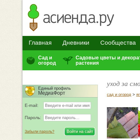
Главная
Дневники
Сообщества
Сад и
Садовые цветы и декор
огород
растения
уход за см
Единый профиль
МедиаФорт
сад и огород
>
я
E-mail:
Пароль:
Забыли пароль?