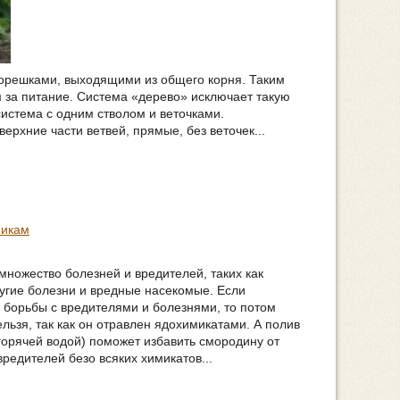
 корешками, выходящими из общего корня. Таким
м за питание. Система «дерево» исключает такую
стема с одним стволом и веточками.
рхние части ветвей, прямые, без веточек...
никам
множество болезней и вредителей, таких как
ругие болезни и вредные насекомые. Если
 борьбы с вредителями и болезнями, то потом
ельзя, так как он отравлен ядохимикатами. А полив
 горячей водой) поможет избавить смородину от
редителей безо всяких химикатов...