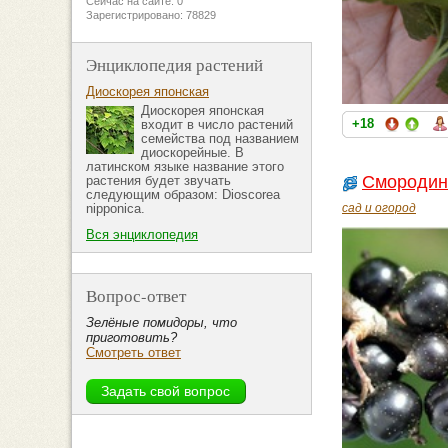
Сейчас на сайте: 0
Зарегистрировано: 78829
Энциклопедия растений
Диоскорея японская
Диоскорея японская
+18
входит в число растений
семейства под названием
диоскорейные. В
латинском языке название этого
Смородина
растения будет звучать
следующим образом: Dioscorea
nipponica.
сад и огород
Вся энциклопедия
Вопрос-ответ
Зелёные помидоры, что
приготовить?
Смотреть ответ