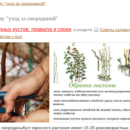
му "уход за смородиной"
му "уход за смородиной"
дных кустов: правила и сроки
в разделе
Советы садово
яйство и быт
 смородиныКуст взрослого растения имеет 15-25 разновозрастных 