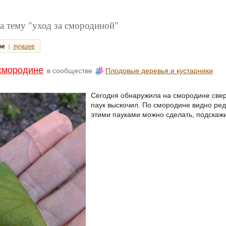
а тему "уход за смородиной"
|
ое
лучшее
смородине
в сообществе
Плодовые деревья и кустарники
Сегодня обнаружила на смородине сверн
паук выскочил. По смородине видно редк
этими пауками можно сделать, подскажи