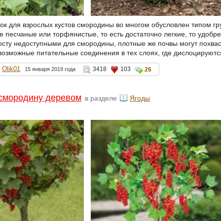
ок для взрослых кустов смородины во многом обусловлен типом грун
е песчаные или торфянистые, то есть достаточно легкие, то удобре
осту недоступными для смородины, плотные же почвы могут похва
возможные питательные соединения в тех слоях, где дислоцируются
Olik01
3418
103
15 января 2019 года
26
смородину деревом
в разделе
Ягоды