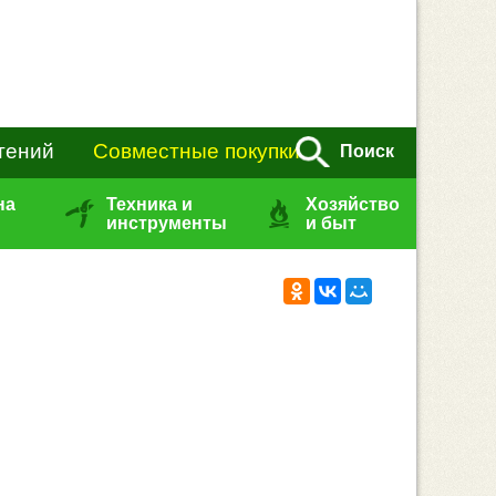
тений
Совместные покупки
Поиск
на
Техника и
Хозяйство
инструменты
и быт