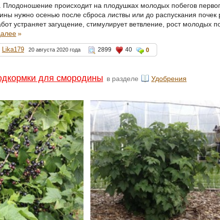
а. Плодоношение происходит на плодушках молодых побегов первого
ины нужно осенью после сброса листвы или до распускания почек 
абот устраняет загущение, стимулирует ветвление, рост молодых 
далее
»
Lika179
2899
40
20 августа 2020 года
0
одкормки для смородины
в разделе
Удобрения