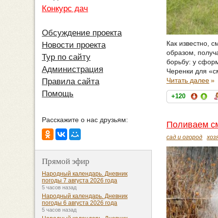
Конкурс дач
Обсуждение проекта
Как известно, 
Новости проекта
образом, получ
Тур по сайту
борьбу: у сфор
Администрация
Черенки для «с
Читать далее
»
Правила сайта
Помощь
+120
Расскажите о нас друзьям:
Поливаем с
сад и огород
хоз
Прямой эфир
Народный календарь. Дневник
погоды 7 августа 2026 года
5 часов назад
Народный календарь. Дневник
погоды 6 августа 2026 года
5 часов назад