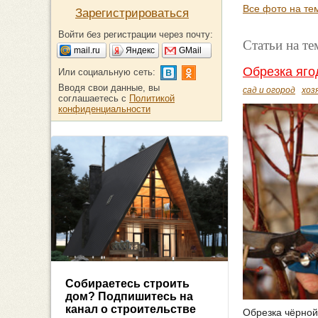
Все фото на те
Зарегистрироваться
Войти без регистрации через почту:
Статьи на те
mail.ru
Яндекс
GMail
Обрезка яго
Или социальную сеть:
Вводя свои данные, вы
сад и огород
хоз
соглашаетесь с
Политикой
конфиденциальности
Собираетесь строить
дом? Подпишитесь на
канал о строительстве
Обрезка чёрной