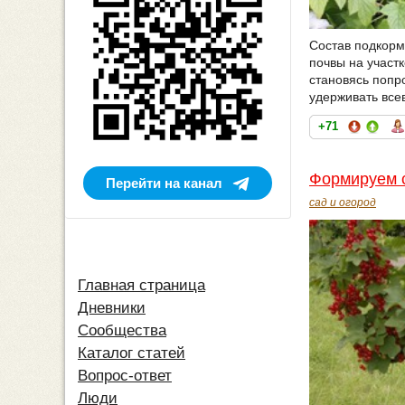
Состав подкорм
почвы на участк
становясь попр
удерживать все
+71
Формируем 
Перейти на канал
сад и огород
Главная страница
Дневники
Сообщества
Каталог статей
Вопрос-ответ
Люди