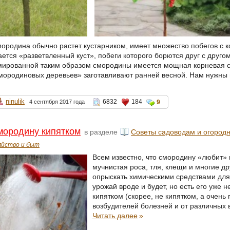
смородина обычно растет кустарником, имеет множество побегов с
ается «разветвленный куст», побеги которого борются друг с друго
мированной таким образом смородины имеется мощная корневая си
мородиновых деревьев» заготавливают ранней весной. Нам нужны ве
ninulik
6832
184
4 сентября 2017 года
9
мородину кипятком
в разделе
Советы садоводам и огород
яйство и быт
Всем известно, что смородину «любит» 
мучнистая роса, тля, клещи и многие д
опрыскать химическими средствами для
урожай вроде и будет, но есть его уже н
кипятком (скорее, не кипятком, а очень
возбудителей болезней и от различных в
Читать далее
»