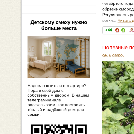
четвёртого год
обрезке смород
Регулярность р
ветки...
Читать 
Детскому смеху нужно
больше места
+44
Полезные п
сад и огород
Надоело ютиться в квартире?
Пора в свой дом с
собственным двором! В нашем
телеграм-канале
рассказываем, как построить
тёплый и надёжный дом для
семьи.