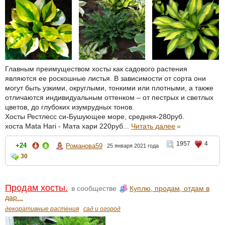
Главным преимуществом хосты как садового растения
являются ее роскошные листья. В зависимости от сорта они
могут быть узкими, округлыми, тонкими или плотными, а также
отличаются индивидуальным оттенком – от пестрых и светлых
цветов, до глубоких изумрудных тонов.
Хосты Рестлесс си-Бушующее море, средняя-280руб.
хоста Mata Hari - Мата хари 220руб...
Читать далее
»
1957
4
+24
Романова59
25 января 2021 года
30
Продам хосты.
в сообществе
Куплю, продам, отдам в
дар...
декоративные растения
сад и огород