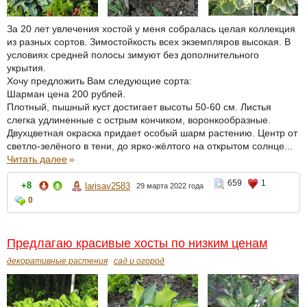
За 20 лет увлечения хостой у меня собралась целая коллекция
из разных сортов. Зимостойкость всех экземпляров высокая. В
условиях средней полосы зимуют без дополнительного
укрытия.
Хочу предложить Вам следующие сорта:
Шарман цена 200 рублей.
Плотный, пышный куст достигает высоты 50-60 см. Листья
слегка удлиненные с острым кончиком, воронкообразные.
Двухцветная окраска придает особый шарм растению. Центр от
светло-зелёного в тени, до ярко-жёлтого на открытом солнце...
Читать далее
»
659
1
+8
larisav2583
29 марта 2022 года
0
Предлагаю красивые хосты по низким ценам
декоративные растения
сад и огород