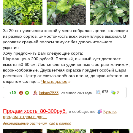
За 20 лет увлечения хостой у меня собралась целая коллекция
из разных сортов. Зимостойкость всех экземпляров высокая. В
условиях средней полосы зимуют без дополнительного
укрытия.
Хочу предложить Вам следующие сорта:
Шарман цена 200 рублей. Плотный, пышный куст достигает
высоты 50-60 см. Листья слегка удлиненные с острым кончиком,
воронкообразные. Двухцветная окраска придает особый шарм
растению. Центр от светло-зелёного в тени, до ярко-жёлтого на
открытом солнце...
Читать далее
»
678
0
+10
larisav2583
29 января 2021 года
Продам хосты 80-300руб.
в сообществе
Куплю,
продам, отдам в дар...
декоративные растения
сад и огород