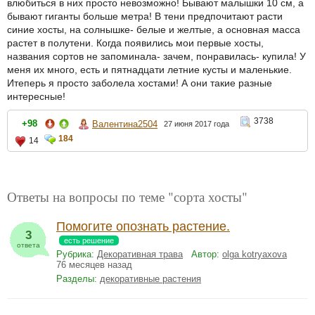
влюбиться в них просто невозможно! Бывают малышки 10 см, а
бывают гиганты больше метра! В тени предпочитают расти
синие хосты, на солнышке- белые и желтые, а основная масса
растет в полутени. Когда появились мои первые хосты,
названия сортов не запоминала- зачем, понравилась- купила! У
меня их много, есть и пятнадцати летние кусты и маленькие.
Итеперь я просто заболела хостами! А они такие разные
интересные!
3738
+98
Валентина2504
27 июня 2017 года
184
14
Ответы на вопросы по теме "сорта хосты"
Помогите опознать растение.
3
есть решение
ответа
Рубрика:
Декоративная трава
Автор:
olga kotryaxova
76 месяцев назад
Разделы:
декоративные растения