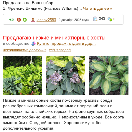
Предлагаю на Ваш выбор:
1. Френсис Вильямс (Frances Williams)...
Читать далее
»
343
0
+5
larisav2583
2 декабря 2023 года
Предлагаю низкие и миниатюрные хосты
в сообществе
Куплю, продам, отдам в дар...
декоративные растения
сад и огород
Низкие и миниатюрные хосты по-своему красивы среди
разнообразных композиций, занимают передний план в
цветниках, на альпийских горках. На фоне крупных собратьев
выглядят особенно изящно. Неприхотливы в уходе. Все сорта
зимостойки в Средней полосе. Хорошо зимуют без
дополнительного укрытия.