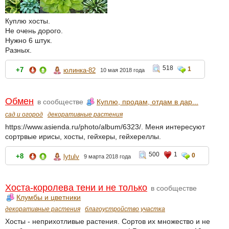
Куплю хосты.
Не очень дорого.
Нужно 6 штук.
Разных.
518
1
+7
юлинка-82
10 мая 2018 года
Обмен
в сообществе
Куплю, продам, отдам в дар...
сад и огород
декоративные растения
https://www.asienda.ru/photo/album/6323/. Меня интересуют
сортрвые ирисы, хосты, гейхеры, гейхереллы.
500
1
0
+8
lytulv
9 марта 2018 года
Хоста-королева тени и не только
в сообществе
Клумбы и цветники
декоративные растения
благоустройство участка
Хосты - неприхотливые растения. Сортов их множество и не