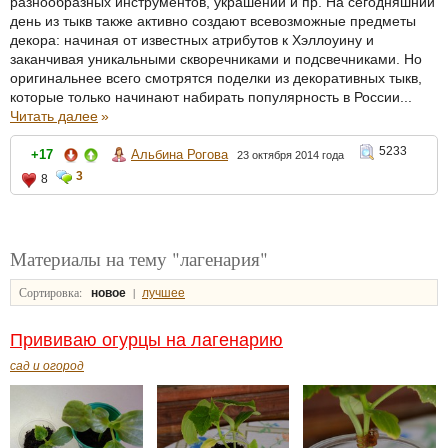
разнообразных инструментов, украшений и пр. На сегодняшний
день из тыкв также активно создают всевозможные предметы
декора: начиная от известных атрибутов к Хэллоуину и
заканчивая уникальными скворечниками и подсвечниками. Но
оригинальнее всего смотрятся поделки из декоративных тыкв,
которые только начинают набирать популярность в России...
Читать далее
»
5233
+17
Альбина Рогова
23 октября 2014 года
3
8
Материалы на тему "лагенария"
Сортировка:
|
новое
лучшее
Прививаю огурцы на лагенарию
сад и огород