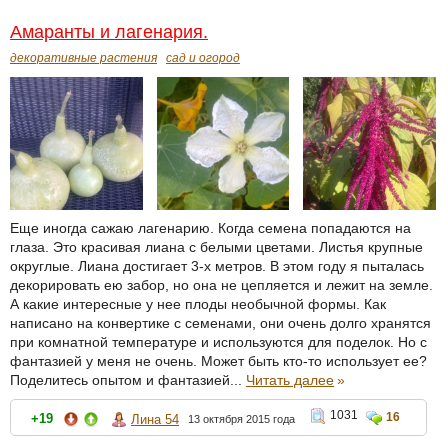
Амаранты и лагенария.
декоративные растения
сад и огород
Еще иногда сажаю лагенарию. Когда семена попадаются на
глаза. Это красивая лиана с белыми цветами. Листья крупные
округлые. Лиана достигает 3-х метров. В этом году я пыталась
декорировать ею забор, но она не цепляется и лежит на земле.
А какие интересные у нее плоды необычной формы. Как
написано на конвертике с семенами, они очень долго хранятся
при комнатной температуре и используются для поделок. Но с
фантазией у меня не очень. Может быть кто-то использует ее?
Поделитесь опытом и фантазией...
Читать далее
»
1031
16
+19
Лина 54
13 октября 2015 года