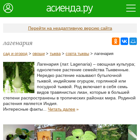
Перейти на неадаптивную версию сайта
лагенария
сад и огород
>
овощи
>
тыква
>
сорта тыквы
> лагенария
Лагенария (лат. Lagenaria) – овощная культура;
однолетнее растение семейства Тыквенные.
Нередко растение называют бутылочной
тыквой, индийским огурцом, горлянкой или
посудной тыквой. Род включает в себя семь
видов травянистых лиан, которые в большей
степени распространены в тропических районах мира. Родиной
растения является Индия.
Интересные факты...
Читать далее
»