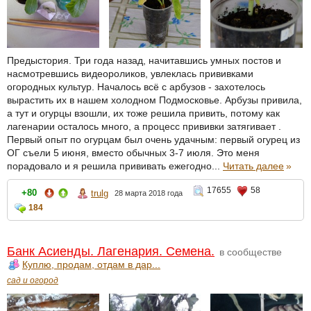
Предыстория. Три года назад, начитавшись умных постов и
насмотревшись видеороликов, увлеклась прививками
огородных культур. Началось всё с арбузов - захотелось
вырастить их в нашем холодном Подмосковье. Арбузы привила,
а тут и огурцы взошли, их тоже решила привить, потому как
лагенарии осталось много, а процесс прививки затягивает .
Первый опыт по огурцам был очень удачным: первый огурец из
ОГ съели 5 июня, вместо обычных 3-7 июля. Это меня
порадовало и я решила прививать ежегодно...
Читать далее
»
17655
58
+80
trulg
28 марта 2018 года
184
Банк Асиенды. Лагенария. Семена.
в сообществе
Куплю, продам, отдам в дар...
сад и огород