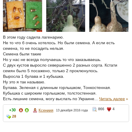
В этом году садила лагенарию.
Не то что б очень хотелось. Но были семена. А если есть
семена, то не посадить нельзя.
Семена были такие
Но у нас не всегда получаешь то что заказываешь.
С двух кустов выросло севершенно 2 разных сорта. Кстати
семян было 5 посажено, только 2 проклюнулось.
Выросла 1 булава и 1 кубышка.
Ну это я так называю.
Булава. Зеленая с длинным горлышком, Тонкостенная.
Кубышка с широким горлышком, толстостенная.
Есть лишние семена, могу выслать по Украине...
Читать далее
»
866
4
+30
Ксениия
13 декабря 2016 года
28