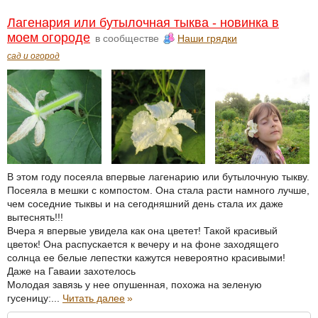
Лагенария или бутылочная тыква - новинка в
моем огороде
в сообществе
Наши грядки
сад и огород
В этом году посеяла впервые лагенарию или бутылочную тыкву.
Посеяла в мешки с компостом. Она стала расти намного лучше,
чем соседние тыквы и на сегодняшний день стала их даже
вытеснять!!!
Вчера я впервые увидела как она цветет! Такой красивый
цветок! Она распускается к вечеру и на фоне заходящего
солнца ее белые лепестки кажутся невероятно красивыми!
Даже на Гаваии захотелось
Молодая завязь у нее опушенная, похожа на зеленую
гусеницу:...
Читать далее
»