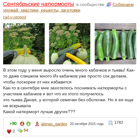
Сентябрьские натюрморты
в сообществе
Собираем
урожай: хвастики, рецепты, заготовки
сад и огород
В этом году у меня выросло очень много кабачков и тыквы! Как-
то даже слишком много Из кабачков уже просто сок делаем,
чтобы поскорее от них избавится
Как-то в сентябре мне захотелось поснимать натюрморты с
участием кабачков и вот что из этого получилось
это тыква Даная, у которой семечки без оболочки. Но я ее еще
не вскрывала
Какой натюрморт лучше других???
1782
+80
alenas_garden
20 октября 2015 года
54
2