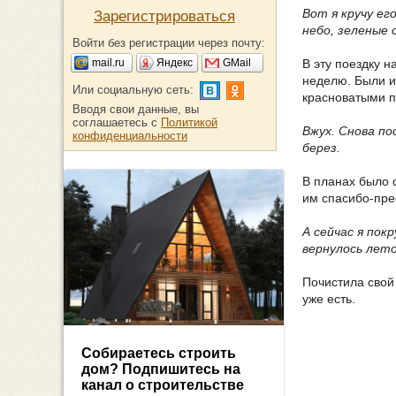
Вот я кручу ег
Зарегистрироваться
небо, зеленые 
Войти без регистрации через почту:
mail.ru
Яндекс
GMail
В эту поездку 
неделю. Были и
Или социальную сеть:
красноватыми п
Вводя свои данные, вы
соглашаетесь с
Политикой
Вжух. Снова п
конфиденциальности
берез.
В планах было с
им спасибо-пре
А сейчас я пок
вернулось лето
Почистила свой 
уже есть.
Собираетесь строить
дом? Подпишитесь на
канал о строительстве