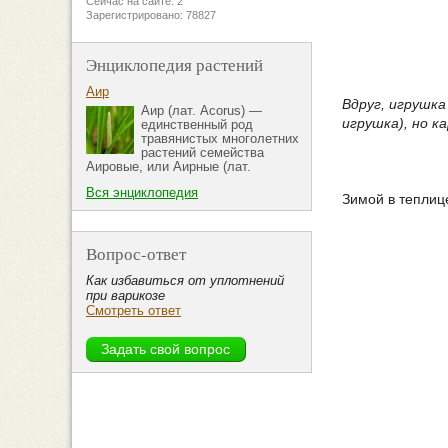
Сейчас на сайте: 2
Зарегистрировано: 78827
Энциклопедия растений
Аир
Вдруг, игрушка
Аир (лат. Acorus) —
игрушка), но 
единственный род
травянистых многолетних
растений семейства
Аировые, или Аирные (лат.
Вся энциклопедия
Зимой в теплиц
Вопрос-ответ
Как избавиться от уплотнений
при варикозе
Смотреть ответ