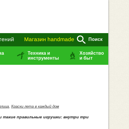
тений
Магазин handmade
Поиск
на
Техника и
Хозяйство
инструменты
и быт
плица
,
Краски лета в каждый дом
ли такие правильные игрушки: внутри три