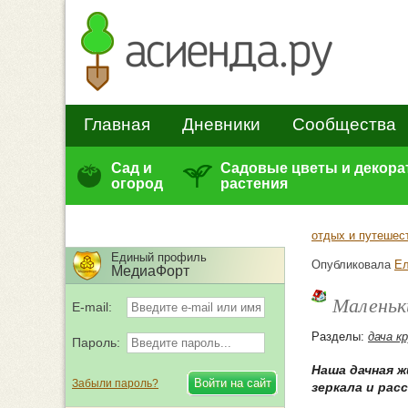
Главная
Дневники
Сообщества
Сад и
Садовые цветы и декор
огород
растения
отдых и путешес
Единый профиль
Опубликовала
Ел
МедиаФорт
Маленьк
E-mail:
Разделы:
дача к
Пароль:
Наша дачная ж
Забыли пароль?
зеркала и ра