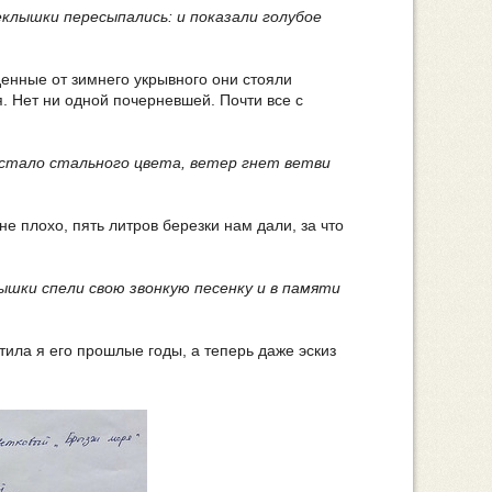
теклышки пересыпались: и показали голубое
денные от зимнего укрывного они стояли
. Нет ни одной почерневшей. Почти все с
 стало стального цвета, ветер гнет ветви
е плохо, пять литров березки нам дали, за что
ышки спели свою звонкую песенку и в памяти
тила я его прошлые годы, а теперь даже эскиз