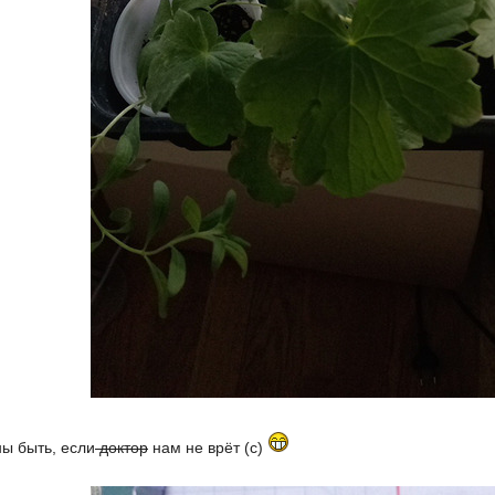
ны быть, если
доктор
нам не врёт (с)