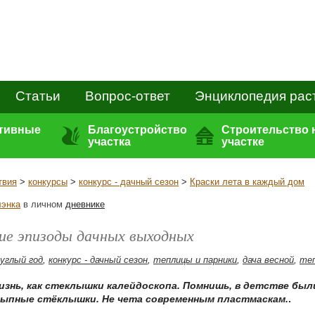
Статьи
Вопрос-ответ
Энциклопедия рас
ативные
Благоустройство
Строительство 
участка
участке
твия
>
конкурсы
>
конкурс - дачный сезон
>
Краски лета в каждый дом
энка
в личном
дневнике
ие эпизоды дачных выходных
руглый год
,
конкурс - дачный сезон
,
теплицы и парники
,
дача весной
,
те
изнь, как стеклышки калейдоскопа. Помнишь, в детстве бы
ссыпные стёклышки. Не чета современным пластмаскам.
.