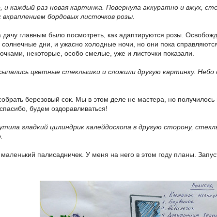
о, и каждый раз новая картинка. Повернула аккуратно и вжух, с
с вкраплением бордовых листочков розы.
на дачу главным было посмотреть, как адаптируются розы. Освобож
 солнечные дни, и ужасно холодные ночи, но они пока справляются
очками, некоторые, особо смелые, уже и листочки показали.
осыпались цветные стеклышки и сложили другую картинку. Небо
обрать березовый сок. Мы в этом деле не мастера, но получилось н
спасибо, будем оздоравливаться!
рутила гладкий цилиндрик калейдоскопа в другую сторону, стекл
.
маленький палисадничек. У меня на него в этом году планы. Запус