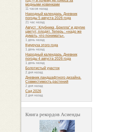
год — и почему не гонюсь за
модными новинками
11 часов назад
Народный календарь. Дневник
погоды 5 августа 2026 года
21 час назад
Август : Клубника „Брилла“ и другие
цветут, плодят. Теперь : «надо же
думать, что понимать».
1 день назад
Кукуруза этого года
1 день назад
Народный календарь. Дневник
погоды 4 августа 2026 года
1 день назад
Болотистый участок
2 дня назад
Дневник ландшафтного дизайна.
Совместимость растений
2 дня назад
Сад 2026
2 дня назад
Книга рекордов Асиенды