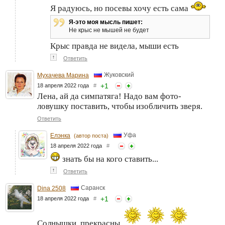
Я радуюсь, но посевы хочу есть сама
Я-это моя мысль пишет:
Не крыс не мышей не будет
Крыс правда не видела, мыши есть
↑
Ответить
Жуковский
Мухачева Марина
+
1
18 апреля 2022 года
#
Лена, ай да симпатяга! Надо вам фото-
ловушку поставить, чтобы изобличить зверя.
Ответить
Уфа
Елэнка
(автор поста)
18 апреля 2022 года
#
знать бы на кого ставить...
↑
Ответить
Саранск
Dina 2508
+
1
18 апреля 2022 года
#
Солнышки, прекрасны