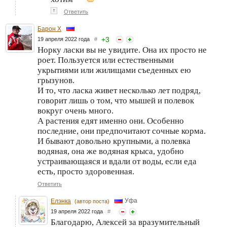
↑
Ответить
Барон Х
+
3
19 апреля 2022 года
#
Норку ласки вы не увидите. Она их просто не
роет. Пользуется или естественными
укрытиями или жилищами съеденных ею
грызунов.
И то, что ласка живет несколько лет подряд,
говорит лишь о том, что мышей и полевок
вокруг очень много.
А растения едят именно они. Особенно
последние, они предпочитают сочные корма.
И бывают довольно крупными, а полевка
водяная, она же водяная крыса, удобно
устраивающаяся и вдали от воды, если еда
есть, просто здоровенная.
Ответить
Уфа
Елэнка
(автор поста)
19 апреля 2022 года
#
Благодарю, Алексей за вразумительный