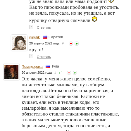
уж не знаю папа или мама подходит
Как то пирожками пробовала ее угостить,
не взяла, покусала, но не утащила, а вот
курочку отварную слямзили
↑
Ответить
Саратов
ninulik
20 апреля 2022 года
#
круто!
↑
Ответить
Тула
Помидориха
+
1
20 апреля 2022 года
#
Это ласка, у меня живет целое семейство,
питается только мышками, ну в общем
плотоядная. Летом она бело-коричневая, а
зимой вот такая беленькая. Растюхи не
кушает, ели есть в теплице ходы, это
землеройка, я как высаживаю что то
обязательно ставлю стаканчики пластиковые,
а в них маленькие тряпочки смоченные
березовым дегтем, тогда спасение есть, а