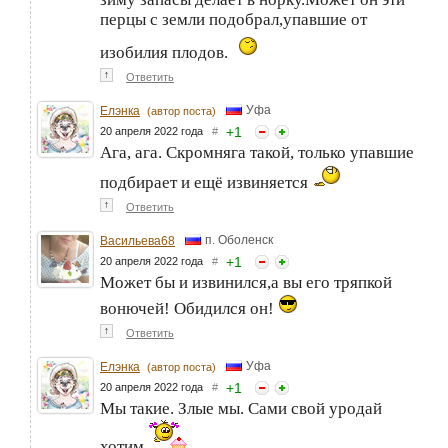
перцы с земли подобрал,упавшие от
изобилия плодов.
↑
Ответить
Уфа
Елэнка
(автор поста)
+
1
20 апреля 2022 года
#
Ага, ага. Скромняга такой, только упавшие
подбирает и ещё извиняется
↑
Ответить
п. Оболенск
Васильева68
+
1
20 апреля 2022 года
#
Может бы и извинился,а вы его тряпкой
вонючей! Обидился он!
↑
Ответить
Уфа
Елэнка
(автор поста)
+
1
20 апреля 2022 года
#
Мы такие. Злые мы. Сами свой уродай
хотим