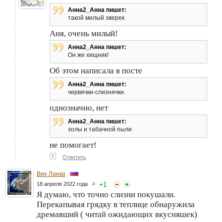
Анна2_Анна пишет:
такой милый зверек
Аня, очень милый!
Анна2_Анна пишет:
Он же хищник!
Об этом написала в посте
Анна2_Анна пишет:
червячки-слизнячки.
однозначно, нет
Анна2_Анна пишет:
золы и табачной пыли
не помогает!
↑
Ответить
Вих Ланка
+
1
18 апреля 2022 года
#
Я думаю, что точно слизни покушали.
Перекапывая грядку в теплице обнаружила
дремавший ( читай ожидающих вкусняшек)