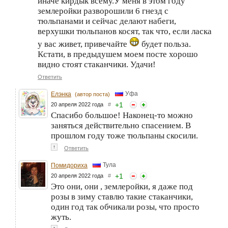
иначе кирдык всему.У меня в этом году
землеройки разворошили 6 гнезд с
тюльпанами и сейчас делают набеги,
верхушки тюльпанов косят, так что, если ласка
у вас живет, привечайте
будет польза.
Кстати, в предыдушем моем посте хорошо
видно стоят стаканчики. Удачи!
Ответить
Уфа
Елэнка
(автор поста)
+
1
20 апреля 2022 года
#
Спасибо большое! Наконец-то можно
заняться действительно спасением. В
прошлом году тоже тюльпаны скосили.
↑
Ответить
Тула
Помидориха
+
1
20 апреля 2022 года
#
Это они, они , землеройки, я даже под
розы в зиму ставлю такие стаканчики,
один год так обчикали розы, что просто
жуть.