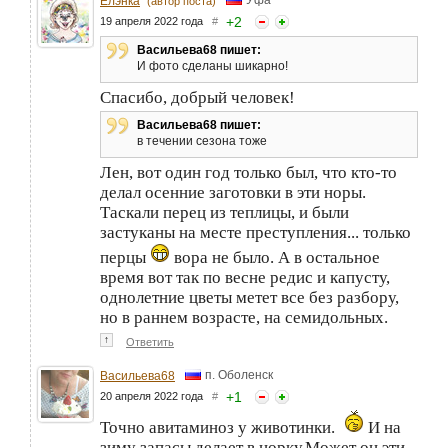
Елэнка
(автор поста)
+
2
19 апреля 2022 года
#
Васильева68 пишет:
И фото сделаны шикарно!
Спасибо, добрый человек!
Васильева68 пишет:
в течении сезона тоже
Лен, вот один год только был, что кто-то
делал осенние заготовки в эти норы.
Таскали перец из теплицы, и были
застуканы на месте преступления... только
перцы
вора не было. А в остальное
время вот так по весне редис и капусту,
однолетние цветы метет все без разбору,
но в раннем возрасте, на семидольных.
↑
Ответить
п. Оболенск
Васильева68
+
1
20 апреля 2022 года
#
Точно авитаминоз у животинки.
И на
зиму запасы делает в норку.Может он эти