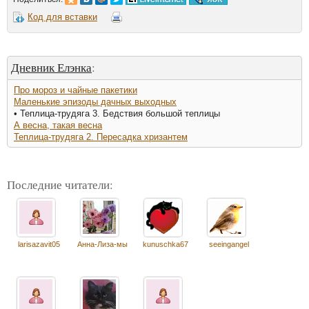
Код для вставки
Дневник Елэнка
:
Про мороз и чайные пакетики
Маленькие эпизоды дачных выходных
• Теплица-трудяга 3. Бедствия большой теплицы
А весна, такая весна
Теплица-трудяга 2. Пересадка хризантем
Последние читатели:
larisazavit05
Анна-Лиза-мы
kunuschka67
seeingangel