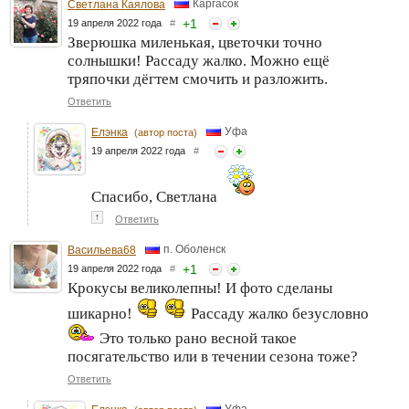
Каргасок
Светлана Каялова
+
1
19 апреля 2022 года
#
Зверюшка миленькая, цветочки точно
солнышки! Рассаду жалко. Можно ещё
тряпочки дёгтем смочить и разложить.
Ответить
Уфа
Елэнка
(автор поста)
19 апреля 2022 года
#
Спасибо, Светлана
↑
Ответить
п. Оболенск
Васильева68
+
1
19 апреля 2022 года
#
Крокусы великолепны! И фото сделаны
шикарно!
Рассаду жалко безусловно
Это только рано весной такое
посягательство или в течении сезона тоже?
Ответить
Уфа