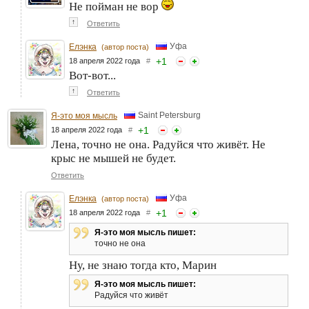
Не пойман не вор
↑
Ответить
Уфа
Елэнка
(автор поста)
+
1
18 апреля 2022 года
#
Вот-вот...
↑
Ответить
Saint Petersburg
Я-это моя мысль
+
1
18 апреля 2022 года
#
Лена, точно не она. Радуйся что живёт. Не
крыс не мышей не будет.
Ответить
Уфа
Елэнка
(автор поста)
+
1
18 апреля 2022 года
#
Я-это моя мысль пишет:
точно не она
Ну, не знаю тогда кто, Марин
Я-это моя мысль пишет:
Радуйся что живёт