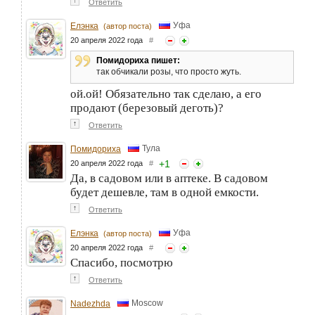
↑
Ответить
Уфа
Елэнка
(автор поста)
20 апреля 2022 года
#
Помидориха пишет:
так обчикали розы, что просто жуть.
ой.ой! Обязательно так сделаю, а его
продают (березовый деготь)?
↑
Ответить
Тула
Помидориха
+
1
20 апреля 2022 года
#
Да, в садовом или в аптеке. В садовом
будет дешевле, там в одной емкости.
↑
Ответить
Уфа
Елэнка
(автор поста)
20 апреля 2022 года
#
Спасибо, посмотрю
↑
Ответить
Moscow
Nadezhda