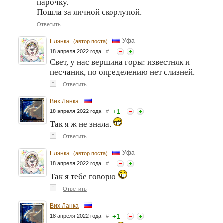
парочку.
Пошла за яичной скорлупой.
Ответить
Уфа
Елэнка
(автор поста)
18 апреля 2022 года
#
Свет, у нас вершина горы: известняк и
песчаник, по определению нет слизней.
↑
Ответить
Вих Ланка
+
1
18 апреля 2022 года
#
Так я ж не знала.
↑
Ответить
Уфа
Елэнка
(автор поста)
18 апреля 2022 года
#
Так я тебе говорю
↑
Ответить
Вих Ланка
+
1
18 апреля 2022 года
#