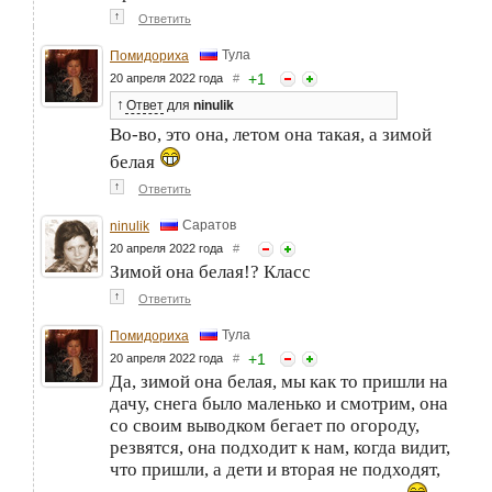
↑
Ответить
Тула
Помидориха
+
1
20 апреля 2022 года
#
↑
Ответ
для
ninulik
Во-во, это она, летом она такая, а зимой
белая
↑
Ответить
Саратов
ninulik
20 апреля 2022 года
#
Зимой она белая!? Класс
↑
Ответить
Тула
Помидориха
+
1
20 апреля 2022 года
#
Да, зимой она белая, мы как то пришли на
дачу, снега было маленько и смотрим, она
со своим выводком бегает по огороду,
резвятся, она подходит к нам, когда видит,
что пришли, а дети и вторая не подходят,