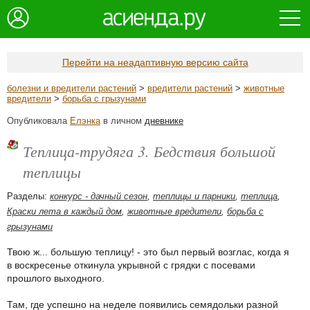
Перейти на неадаптивную версию сайта
болезни и вредители растений
>
вредители растений
>
животные
вредители
>
борьба с грызунами
Опубликовала
Елэнка
в личном
дневнике
Теплица-трудяга 3. Бедствия большой
теплицы
Разделы:
конкурс - дачный сезон
,
теплицы и парники
,
теплица
,
Краски лета в каждый дом
,
животные вредители
,
борьба с
грызунами
Твою ж... большую теплицу! - это был первый возглас, когда я
в воскресенье откинула укрывной с грядки с посевами
прошлого выходного.
Там, где успешно на неделе появились семядольки разной