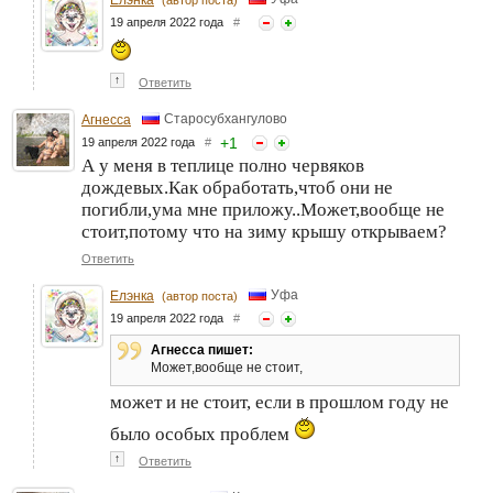
Елэнка
(автор поста)
19 апреля 2022 года
#
↑
Ответить
Старосубхангулово
Агнесса
+
1
19 апреля 2022 года
#
А у меня в теплице полно червяков
дождевых.Как обработать,чтоб они не
погибли,ума мне приложу..Может,вообще не
стоит,потому что на зиму крышу открываем?
Ответить
Уфа
Елэнка
(автор поста)
19 апреля 2022 года
#
Агнесса пишет:
Может,вообще не стоит,
может и не стоит, если в прошлом году не
было особых проблем
↑
Ответить