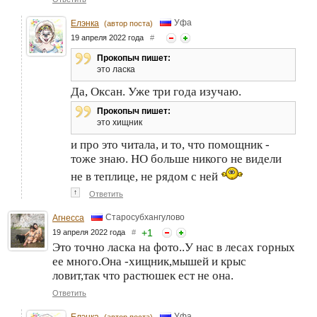
Уфа
Елэнка
(автор поста)
19 апреля 2022 года
#
Прокопыч пишет:
это ласка
Да, Оксан. Уже три года изучаю.
Прокопыч пишет:
это хищник
и про это читала, и то, что помощник -
тоже знаю. НО больше никого не видели
не в теплице, не рядом с ней
↑
Ответить
Старосубхангулово
Агнесса
+
1
19 апреля 2022 года
#
Это точно ласка на фото..У нас в лесах горных
ее много.Она -хищник,мышей и крыс
ловит,так что растюшек ест не она.
Ответить
Уфа