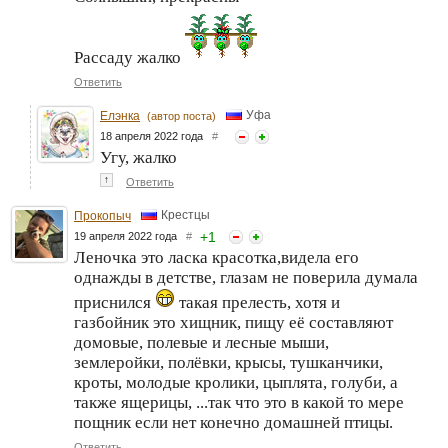
Рассаду жалко
Ответить
Уфа
Елэнка
(автор поста)
18 апреля 2022 года
#
Угу, жалко
↑
Ответить
Крестцы
Прокопыч
+
1
19 апреля 2022 года
#
Леночка это ласка красотка,видела его
однажды в детстве, глазам не поверила думала
приснился
такая прелесть, хотя и
газбойник это хищник, пищу её составляют
домовые, полевые и лесные мыши,
землеройки, полёвки, крысы, тушканчики,
кроты, молодые кролики, цыплята, голуби, а
также ящерицы, ...так что это в какой то мере
пощник если нет конечно домашней птицы.
Ответить