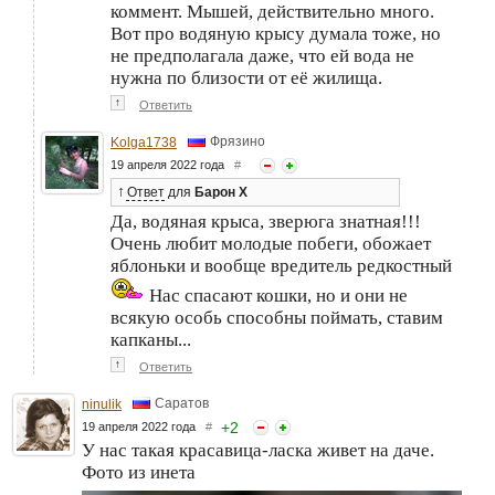
коммент. Мышей, действительно много.
Вот про водяную крысу думала тоже, но
не предполагала даже, что ей вода не
нужна по близости от её жилища.
↑
Ответить
Фрязино
Kolga1738
19 апреля 2022 года
#
↑
Ответ
для
Барон Х
Да, водяная крыса, зверюга знатная!!!
Очень любит молодые побеги, обожает
яблоньки и вообще вредитель редкостный
Нас спасают кошки, но и они не
всякую особь способны поймать, ставим
капканы...
↑
Ответить
Саратов
ninulik
+
2
19 апреля 2022 года
#
У нас такая красавица-ласка живет на даче.
Фото из инета