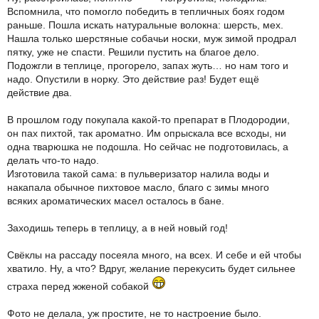
Вспомнила, что помогло победить в тепличных боях годом
раньше. Пошла искать натуральные волокна: шерсть, мех.
Нашла только шерстяные собачьи носки, муж зимой продрал
пятку, уже не спасти. Решили пустить на благое дело.
Подожгли в теплице, прогорело, запах жуть… но нам того и
надо. Опустили в норку. Это действие раз! Будет ещё
действие два.
В прошлом году покупала какой-то препарат в Плодородии,
он пах пихтой, так ароматно. Им опрыскала все всходы, ни
одна тварюшка не подошла. Но сейчас не подготовилась, а
делать что-то надо.
Изготовила такой сама: в пульверизатор налила воды и
накапала обычное пихтовое масло, благо с зимы много
всяких ароматических масел осталось в бане.
Заходишь теперь в теплицу, а в ней новый год!
Свёклы на рассаду посеяла много, на всех. И себе и ей чтобы
хватило. Ну, а что? Вдруг, желание перекусить будет сильнее
страха перед жженой собакой
Фото не делала, уж простите, не то настроение было.