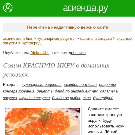
Перейти на неадаптивную версию сайта
хозяйство и быт
>
кулинарные рецепты
>
салаты и закуски
>
вкусные
закуски
>
бутерброд
Опубликовала
AleksaChe
в личном
дневнике
Солим КРАСНУЮ ИКРУ в домашних
условиях.
Разделы:
кулинарные рецепты
,
хозяйство и быт
,
рецепты
консервирования
,
рецепты блюд по ингредиентам
,
салаты и
закуски
,
вкусные закуски
,
блюда из рыбы
,
икра
,
бутерброд
Давайте вместе
засолим красную
икру. Я буду
использовать икру
чавычи. Лёгкий