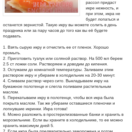
рассол придаст
икре нежность, и
при этом, икра не
будет лопаться и
останется зернистой. Такую икру вы можете солить в день
праздника или за пару часов до того как вы её будете
подавать.
1. Взять сырую икру и отчистить ее от пленок. Хорошо
промыть.
2. Приготовить тузлук или соляной раствор. На 500 мл берем
2.5 ст ложки соли. Растворяем и доводим до кипения.
3. Остужаем до комнатной температуры. Заливаем этим
раствором икру и убираем в холодильник на 20-30 минут.
4. Сливаем раствор через сито. Выкладываем икру на
бумажное полотенце и слегла поливаем растительным
маслом.
5. Перекатываем икру в полотенце, чтобы вся икра была
покрыта маслом. Так же убираем оставшиеся пленочки и
лопнувшие икринки. Икра готова!
6. Можно разложить в простерилизованные банки и хранить в
морозильнике. Если вы храните в холодильнике, то ее можно
хранить максимум дней 5.
7. Если икра была предварительно заморожена и потом