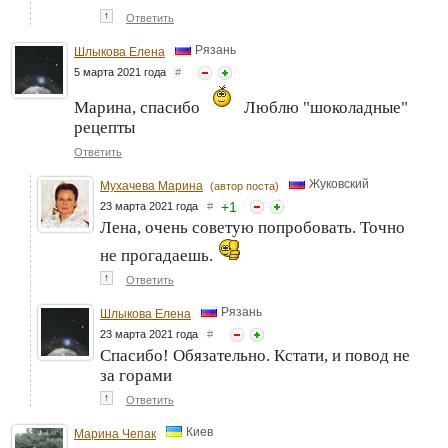
↑
Ответить
Рязань
Шлыкова Елена
5 марта 2021 года
#
Марина, спасибо
Люблю "шоколадные"
рецепты
Ответить
Жуковский
Мухачева Марина
(автор поста)
+
1
23 марта 2021 года
#
Лена, очень советую попробовать. Точно
не прогадаешь.
↑
Ответить
Рязань
Шлыкова Елена
23 марта 2021 года
#
Спасибо! Обязательно. Кстати, и повод не
за горами
↑
Ответить
Киев
Марина Чепак