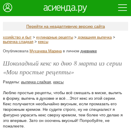
Перейти на неадаптивную версию сайта
хозяйство и быт
>
кулинарные рецепты
>
домашняя выпечка
>
выпечка сладкая
>
кексы
Опубликовала
Мухачева Марина
в личном
дневнике
Шоколадный кекс ко дню 8 марта из серии
«Мои простые рецепты»
Разделы:
выпечка сладкая
,
кексы
Люблю простые рецепты, чтобы всё смешать в миске, вылить
в форму, выпечь в духовке и всё…Этот кекс из этой серии.
Кекс получается необычайно вкусным, если промазать его
творожным кремом. Не судите строго, ну не специалист я
фигурно украсить кекс сверху кремом, тем более что делаю я
это впервые. Зато он ооочень вкусный! Попробуйте, не
пожалеете.