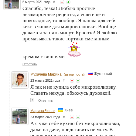
5 марта 2021 года
#
Спасибо, тезка! Люблю простые
незаморочные рецепты, а если ещё и
шоколадные, то вообще. Я нашла для себя
кекс в чашке для микроволновки. Вообще
делается за пять минут. Красота! Я люблю
промазывать такие тортики сметанным
кремом с вишнями.
Ответить
Жуковский
Мухачева Марина
(автор поста)
23 марта 2021 года
#
Я так и не купила себе микроволновку.
Ставить некуда, обхожусь духовкой.
↑
Ответить
Киев
Марина Чепак
23 марта 2021 года
#
А я уже себе кухню без микроволновки,
даже на даче, представить не могу. В
основном для разогревания, а на даче