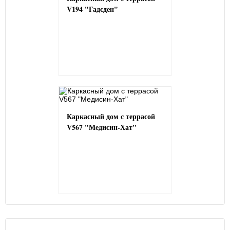
V194 "Гадсден"
Каркасный дом с террасой
V567 "Медисин-Хат"