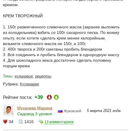
кремом.
КРЕМ ТВОРОЖНЫЙ
1. 150г размягченного сливочного масла (заранее выложить
из холодильника) взбить со 100г сахарного песка. По моему
опыту, если хотите сделать крем менее калорийным,
возьмите сливочного масла не 150г, а 100г.
2. 400г творога и 200г сметаны пробить блендером
3. Всё соединить и пробить блендером в однородную массу
4. Для шоколадного кекса достаточно сделать половину
порции крема
Темы:
кулинария
,
рецепты
Рубрика:
Кулинария
+39
Рейтинг поста:
Мухачева Марина
5 марта 2021 года
Жуковский
Садовод 3 уровня
34
1416
13 комментариев