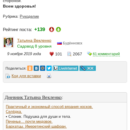
стороной.
Всем здоровья!
Рубрика:
Рукоделие
+139
Рейтинг поста:
Татьяна Векленко
Будённовск
Садовод 8 уровня
9 ноября 2019 года
101
2067
61 комментарий
Поделиться:
Код для вставки
Дневник Татьяна Векленко
:
Практичный и экономный способ вязания носков.
Селёдка.
• Слоник. Подушка для души и тела.
Печенье... почти медовое.
Бархатцы. Имеретинский шафран.