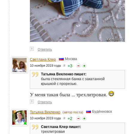
↑
Ответить
Москва
Светлана Клер
+
3
10 ноября 2019 года
#
Татьяна Векленко пишет:
была стеклянная банка с закатанной
крышкой с прорезью.
У меня такая была ... трехлитровая.
↑
Ответить
Будённовск
Татьяна Векленко
(автор поста)
+
2
10 ноября 2019 года
#
Светлана Клер пишет:
трехлитровая