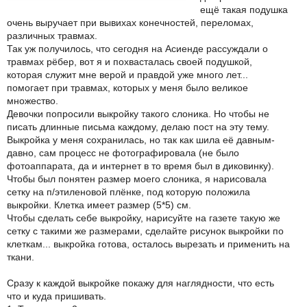
ещё такая подушка
очень выручает при вывихах конечностей, переломах,
различных травмах.
Так уж получилось, что сегодня на Асиенде рассуждали о
травмах рёбер, вот я и похвасталась своей подушкой,
которая служит мне верой и правдой уже много лет...
помогает при травмах, которых у меня было великое
множество.
Девочки попросили выкройку такого слоника. Но чтобы не
писать длинные письма каждому, делаю пост на эту тему.
Выкройка у меня сохранилась, но так как шила её давным-
давно, сам процесс не фотографировала (не было
фотоаппарата, да и интернет в то время был в диковинку).
Чтобы был понятен размер моего слоника, я нарисовала
сетку на п/этиленовой плёнке, под которую положила
выкройки. Клетка имеет размер (5*5) см.
Чтобы сделать себе выкройку, нарисуйте на газете такую же
сетку с такими же размерами, сделайте рисунок выкройки по
клеткам... выкройка готова, осталось вырезать и применить на
ткани.
Сразу к каждой выкройке покажу для наглядности, что есть
что и куда пришивать.