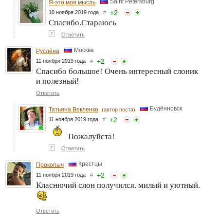
Saint Petersburg
Я-это моя мысль
+
2
10 ноября 2019 года
#
Спасибо.Стараюсь
↑
Ответить
Москва
Руслёна
+
2
11 ноября 2019 года
#
Спасибо большое! Очень интересный слоник
и полезный!
Ответить
Будённовск
Татьяна Векленко
(автор поста)
+
2
11 ноября 2019 года
#
Пожалуйста!
↑
Ответить
Крестцы
Прокопыч
+
2
11 ноября 2019 года
#
Класнючий слон получился. милый и уютный.
Ответить