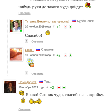
нибудь руки до такого чуда дойдут.
Ответить
Будённовск
Татьяна Векленко
(автор поста)
+
2
10 ноября 2019 года
#
Спасибо!
↑
Ответить
Саратов
Olik01
+
2
10 ноября 2019 года
#
↑
Ответить
Тула
Помидориха
+
2
10 ноября 2019 года
#
Браво! Слоник чудо, спасибо за выкройку.
Ответить