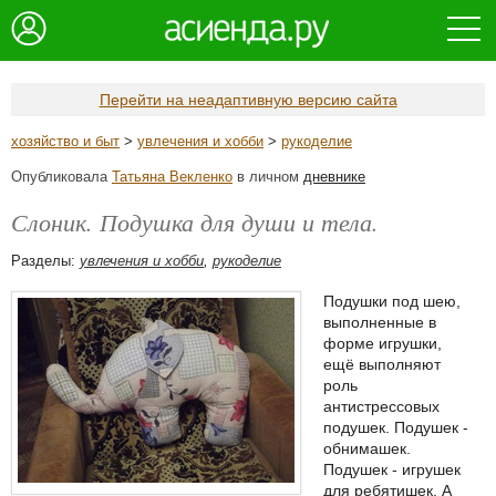
Перейти на неадаптивную версию сайта
хозяйство и быт
>
увлечения и хобби
>
рукоделие
Опубликовала
Татьяна Векленко
в личном
дневнике
Слоник. Подушка для души и тела.
Разделы:
увлечения и хобби
,
рукоделие
Подушки под шею,
выполненные в
форме игрушки,
ещё выполняют
роль
антистрессовых
подушек. Подушек -
обнимашек.
Подушек - игрушек
для ребятишек. А