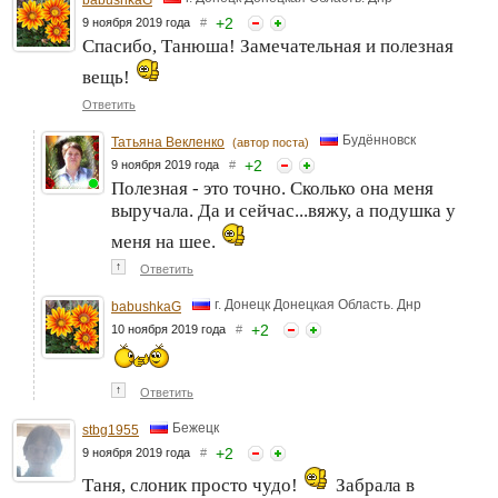
+
2
9 ноября 2019 года
#
Спасибо, Танюша! Замечательная и полезная
вещь!
Ответить
Будённовск
Татьяна Векленко
(автор поста)
+
2
9 ноября 2019 года
#
Полезная - это точно. Сколько она меня
выручала. Да и сейчас...вяжу, а подушка у
меня на шее.
↑
Ответить
г. Донецк Донецкая Область. Днр
babushkaG
+
2
10 ноября 2019 года
#
↑
Ответить
Бежецк
stbg1955
+
2
9 ноября 2019 года
#
Таня, слоник просто чудо!
Забрала в