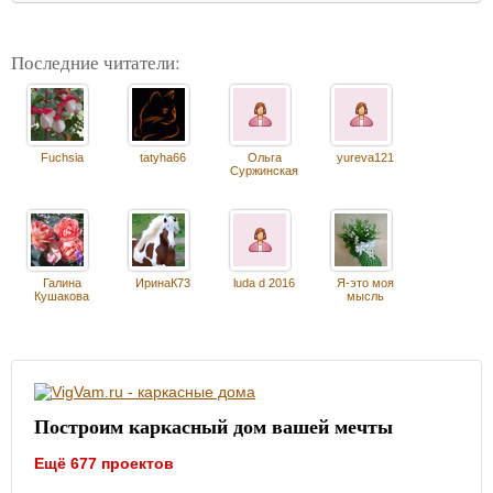
Последние читатели:
Fuchsia
tatyha66
Ольга
yureva121
Суржинская
Галина
ИринаК73
luda d 2016
Я-это моя
Кушакова
мысль
Построим каркасный дом вашей мечты
Ещё 677 проектов