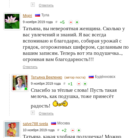
↑
Ответить
Тула
Migiri
+
5
9 ноября 2019 года
#
Татьяна, вы невероятная женщина. Сколько у
вас увлечений и знаний. Я вас всегда
вспоминаю и благодарю, собирая урожай с
грядок, огороженных шифером, сделанным по
вашим записям. Теперь вот эта подушечка..,
огромная вам благодарность!!!
Ответить
Будённовск
Татьяна Векленко
(автор поста)
+
1
9 ноября 2019 года
#
Спасибо за тёплые слова! Пусть такая
мелочь, как подушка, тоже принесёт
радость!
↑
Ответить
Москва
salve788 sveta
+
2
10 ноября 2019 года
#
Татьяна, какая удобная подушечка! Можно