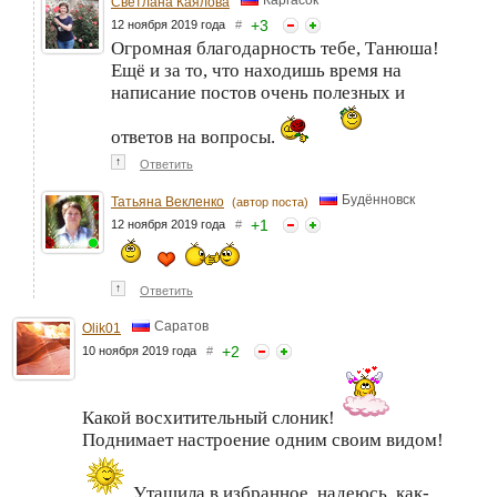
Каргасок
Светлана Каялова
+
3
12 ноября 2019 года
#
Огромная благодарность тебе, Танюша!
Ещё и за то, что находишь время на
написание постов очень полезных и
ответов на вопросы.
↑
Ответить
Будённовск
Татьяна Векленко
(автор поста)
+
1
12 ноября 2019 года
#
↑
Ответить
Саратов
Olik01
+
2
10 ноября 2019 года
#
Какой восхитительный слоник!
Поднимает настроение одним своим видом!
Утащила в избранное, надеюсь, как-