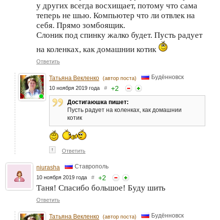
у других всегда восхищает, потому что сама
теперь не шью. Компьютер что ли отвлек на
себя. Прямо зомбоящик.
Слоник под спинку жалко будет. Пусть радует
на коленках, как домашнии котик
Ответить
Будённовск
Татьяна Векленко
(автор поста)
+
2
10 ноября 2019 года
#
Достигаюшка пишет:
Пусть радует на коленках, как домашнии
котик
↑
Ответить
Ставрополь
niurasha
+
2
10 ноября 2019 года
#
Таня! Спасибо большое! Буду шить
Ответить
Будённовск
Татьяна Векленко
(автор поста)