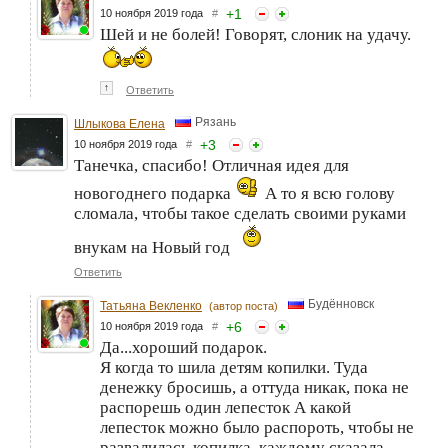
+
1
10 ноября 2019 года
#
Шей и не болей! Говорят, слоник на удачу.
↑
Ответить
Рязань
Шлыкова Елена
+
3
10 ноября 2019 года
#
Танечка, спасибо! Отличная идея для
новогоднего подарка
А то я всю голову
сломала, чтобы такое сделать своими руками
внукам на Новый год
Ответить
Будённовск
Татьяна Векленко
(автор поста)
+
6
10 ноября 2019 года
#
Да...хороший подарок.
Я когда то шила детям копилки. Туда
денежку бросишь, а оттуда никак, пока не
распорешь один лепесток А какой
лепесток можно было распороть, чтобы не
развалилась копилка, каждому сказала