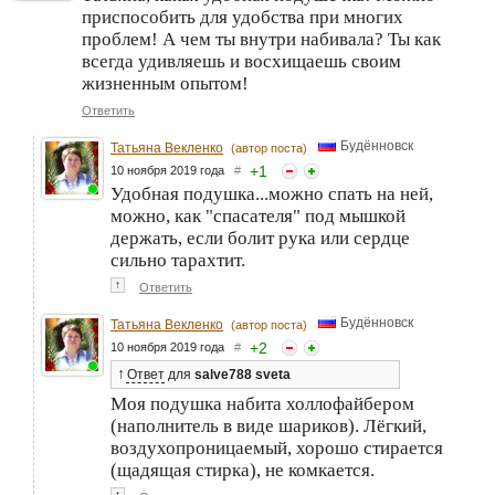
приспособить для удобства при многих
проблем! А чем ты внутри набивала? Ты как
всегда удивляешь и восхищаешь своим
жизненным опытом!
Ответить
Будённовск
Татьяна Векленко
(автор поста)
+
1
10 ноября 2019 года
#
Удобная подушка...можно спать на ней,
можно, как "спасателя" под мышкой
держать, если болит рука или сердце
сильно тарахтит.
↑
Ответить
Будённовск
Татьяна Векленко
(автор поста)
+
2
10 ноября 2019 года
#
↑
Ответ
для
salve788 sveta
Моя подушка набита холлофайбером
(наполнитель в виде шариков). Лёгкий,
воздухопроницаемый, хорошо стирается
(щадящая стирка), не комкается.
↑