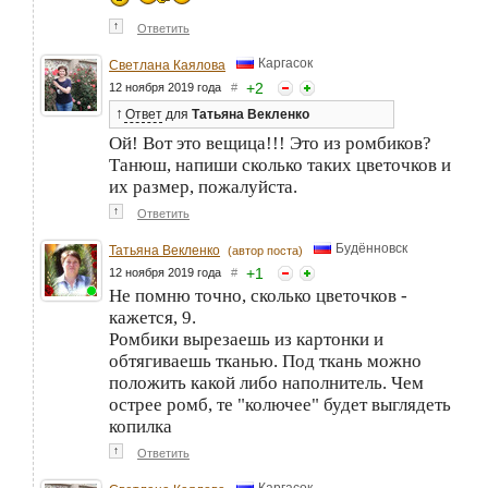
↑
Ответить
Каргасок
Светлана Каялова
+
2
12 ноября 2019 года
#
↑
Ответ
для
Татьяна Векленко
Ой! Вот это вещица!!! Это из ромбиков?
Танюш, напиши сколько таких цветочков и
их размер, пожалуйста.
↑
Ответить
Будённовск
Татьяна Векленко
(автор поста)
+
1
12 ноября 2019 года
#
Не помню точно, сколько цветочков -
кажется, 9.
Ромбики вырезаешь из картонки и
обтягиваешь тканью. Под ткань можно
положить какой либо наполнитель. Чем
острее ромб, те "колючее" будет выглядеть
копилка
↑
Ответить