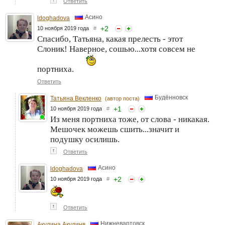
Ответить
Асино
ldoghadova
+
2
10 ноября 2019 года
#
Спасибо, Татьяна, какая прелесть - этот
Слоник! Наверное, сошью...хотя совсем не
портниха.
Ответить
Будённовск
Татьяна Векленко
(автор поста)
+
1
10 ноября 2019 года
#
Из меня портниха тоже, от слова - никакая.
Мешочек можешь сшить...значит и
подушку осилишь.
↑
Ответить
Асино
ldoghadova
+
2
10 ноября 2019 года
#
↑
Ответить
Нижневартовск
Акулина Акулинв