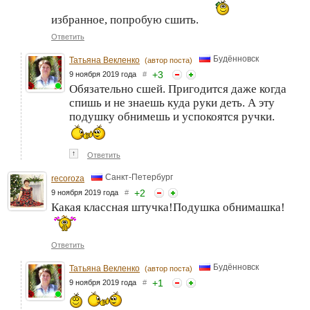
избранное, попробую сшить.
Ответить
Будённовск
Татьяна Векленко
(автор поста)
+
3
9 ноября 2019 года
#
Обязательно сшей. Пригодится даже когда
спишь и не знаешь куда руки деть. А эту
подушку обнимешь и успокоятся ручки.
↑
Ответить
Санкт-Петербург
recoroza
+
2
9 ноября 2019 года
#
Какая классная штучка!Подушка обнимашка!
Ответить
Будённовск
Татьяна Векленко
(автор поста)
+
1
9 ноября 2019 года
#