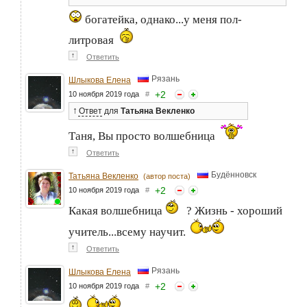
богатейка, однако...у меня пол-
литровая
↑
Ответить
Рязань
Шлыкова Елена
+
2
10 ноября 2019 года
#
↑
Ответ
для
Татьяна Векленко
Таня, Вы просто волшебница
↑
Ответить
Будённовск
Татьяна Векленко
(автор поста)
+
2
10 ноября 2019 года
#
Какая волшебница
? Жизнь - хороший
учитель...всему научит.
↑
Ответить
Рязань
Шлыкова Елена
+
2
10 ноября 2019 года
#