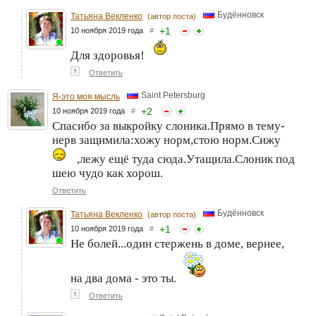
Будённовск
Татьяна Векленко
(автор поста)
+
1
10 ноября 2019 года
#
Для здоровья!
↑
Ответить
Saint Petersburg
Я-это моя мысль
+
2
10 ноября 2019 года
#
Спасибо за выкройку слоника.Прямо в тему-
нерв защимила:хожу норм,стою норм.Сижу
,лежу ещё туда сюда.Утащила.Слоник под
шею чудо как хорош.
Ответить
Будённовск
Татьяна Векленко
(автор поста)
+
1
10 ноября 2019 года
#
Не болей...один стержень в доме, вернее,
на два дома - это ты.
↑
Ответить