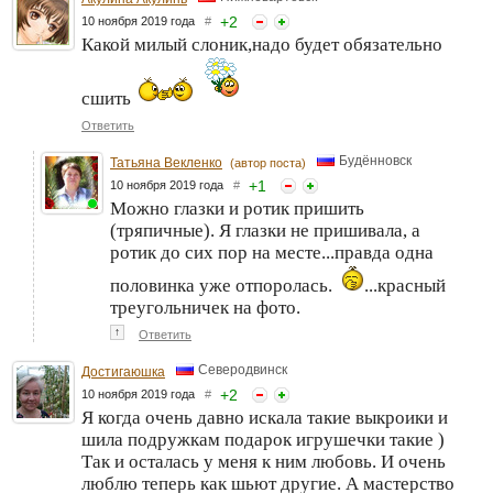
+
2
10 ноября 2019 года
#
Какой милый слоник,надо будет обязательно
сшить
Ответить
Будённовск
Татьяна Векленко
(автор поста)
+
1
10 ноября 2019 года
#
Можно глазки и ротик пришить
(тряпичные). Я глазки не пришивала, а
ротик до сих пор на месте...правда одна
половинка уже отпоролась.
...красный
треугольничек на фото.
↑
Ответить
Северодвинск
Достигаюшка
+
2
10 ноября 2019 года
#
Я когда очень давно искала такие выкроики и
шила подружкам подарок игрушечки такие )
Так и осталась у меня к ним любовь. И очень
люблю теперь как шьют другие. А мастерство