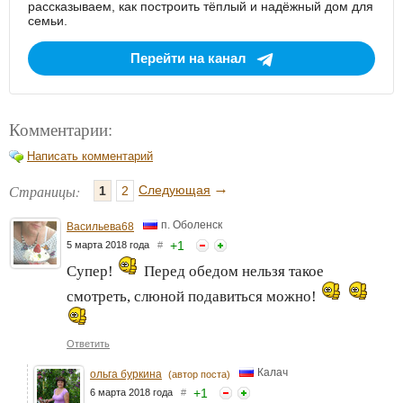
рассказываем, как построить тёплый и надёжный дом для
семьи.
Перейти на канал
Комментарии:
Написать комментарий
→
Страницы:
Следующая
1
2
п. Оболенск
Васильева68
+
1
5 марта 2018 года
#
Супер!
Перед обедом нельзя такое
смотреть, слюной подавиться можно!
Ответить
Калач
ольга буркина
(автор поста)
+
1
6 марта 2018 года
#