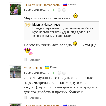
Калач
ольга буркина
(автор поста)
+
1
5 марта 2018 года
#
Марина.спасибо за оценку
Марина Чепак пишет:
Правда сдерживает то, что выпечку на белой
муке нельзя, так что буду иногда делать на
даче к "вредным" шашлыкам
На что ни глянь -всё вредно
А хоЦЦа
↑
Ответить
Киев
Марина Чепак
+
1
5 марта 2018 года
#
я после мужниного инсульта полностью
пересмотрела его питание (ну и мое
заодно), пришлось выбросить все вредное
для его диабета и прочих болячек.
↑
Ответить
Калач
ольга буркина
(автор поста)