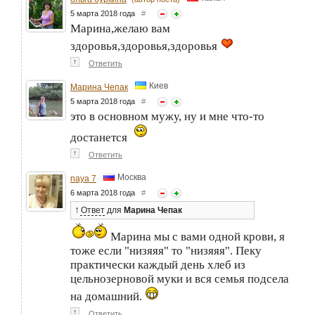
5 марта 2018 года
#
Марина,желаю вам
здоровья,здоровья,здоровья
↑
Ответить
Киев
Марина Чепак
5 марта 2018 года
#
это в основном мужу, ну и мне что-то
достанется
↑
Ответить
Москва
naya 7
6 марта 2018 года
#
↑
Ответ
для
Марина Чепак
Марина мы с вами одной крови, я
тоже если "низяяя" то "низяяя". Пеку
практически каждый день хлеб из
цельнозерновой муки и вся семья подсела
на домашний.
↑
Ответить