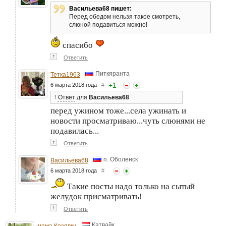
Васильева68 пишет:
Перед обедом нельзя такое смотреть,
слюной подавиться можно!
спасибо
↑
Ответить
Питкяранта
Тетка1963
+
1
6 марта 2018 года
#
↑
Ответ
для
Васильева68
перед ужином тоже...села ужинать и
новости просматриваю...чуть слюнями не
подавилась...
↑
Ответить
п. Оболенск
Васильева68
6 марта 2018 года
#
Такие посты надо только на сытый
желудок присматривать!
↑
Ответить
Катвайк
мама Козявки