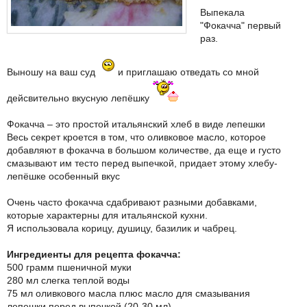
Выпекала
"Фокачча" первый
раз.
Выношу на ваш суд
и приглашаю отведать со мной
дейсвительно вкусную лепёшку
Фокачча – это простой итальянский хлеб в виде лепешки
Весь секрет кроется в том, что оливковое масло, которое
добавляют в фокачча в большом количестве, да еще и густо
смазывают им тесто перед выпечкой, придает этому хлебу-
лепёшке особенный вкус
Очень часто фокачча сдабривают разными добавками,
которые характерны для итальянской кухни.
Я использовала корицу, душицу, базилик и чабрец.
Ингредиенты для рецепта фокачча:
500 грамм пшеничной муки
280 мл слегка теплой воды
75 мл оливкового масла плюс масло для смазывания
лепешки перед выпечкой (20-30 мл)