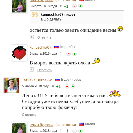
+
1
5 марта 2018 года
#
kunuschka67 пишет:
а шо делать
остается только заедть ожидание весны
↑
Ответить
Королёв
kunuschka67
5 марта 2018 года
#
В мороз всегда жрать охота
↑
Ответить
Будённовск
Татьяна Векленко
+
1
5 марта 2018 года
#
Лепота!!! У тебя вся выпечка классная.
Сегодня уже испекла хлебушек, а вот завтра
попробую твою фокаччу!
Ответить
Калач
ольга буркина
(автор поста)
+
1
5 марта 2018 года
#