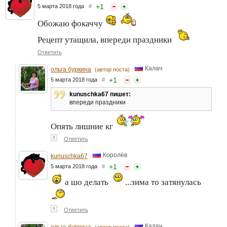
+
1
5 марта 2018 года
#
Обожаю фокаччу
Рецепт утащила, впереди праздники
Ответить
Калач
ольга буркина
(автор поста)
+
1
5 марта 2018 года
#
kunuschka67 пишет:
впереди праздники
Опять лишние кг
↑
Ответить
Королёв
kunuschka67
+
1
5 марта 2018 года
#
а шо делать
...зима то затянулась
↑
Ответить
Калач
ольга буркина
(автор поста)