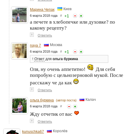
Киев
Марина Чепак
+
1
6 марта 2018 года
#
а печете в хлебопечке или духовке? по
какому рецепту?
↑
Ответить
Москва
naya 7
+
1
6 марта 2018 года
#
↑
Ответ
для
ольга буркина
Оля, ну очень аппетитно!
Для себя
попробую с цельнозерновой мукой. После
расскажу че да как
↑
Ответить
Калач
ольга буркина
(автор поста)
6 марта 2018 года
#
Жду отчетик от вас
↑
Ответить
Королёв
kunuschka67