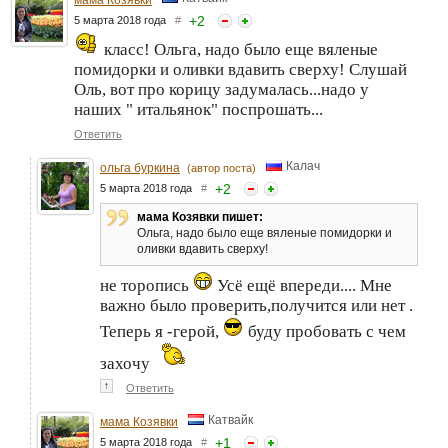
+
2
5 марта 2018 года
#
класс! Ольга, надо было еще вяленые
помидорки и оливки вдавить сверху! Слушай
Оль, вот про корицу задумалась...надо у
наших " итальянок" поспрошать...
Ответить
Калач
ольга буркина
(автор поста)
+
2
5 марта 2018 года
#
мама Козявки пишет:
Ольга, надо было еще вяленые помидорки и
оливки вдавить сверху!
не торопись
Усё ещё впереди.... Мне
важно было проверить,получится или нет .
Теперь я -герой,
буду пробовать с чем
захочу
↑
Ответить
Катвайк
мама Козявки
+
1
5 марта 2018 года
#