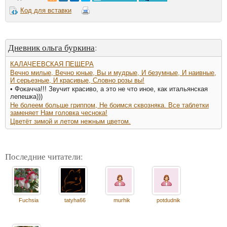
Код для вставки
Дневник ольга буркина
:
КАЛАЧЕЕВСКАЯ ПЕЩЕРА
Вечно милые, Вечно юные, Вы и мудрые, И безумные, И наивные,
И серьезные, И красивые, Словно розы вы!
• Фокачча!!! Звучит красиво, а это не что иное, как итальянская
лепешка)))
Не болеем больше гриппом, Не боимся сквозняка. Все таблетки
заменяет Нам головка чеснока!
Цветёт зимой и летом нежным цветом.
Последние читатели:
Fuchsia
tatyha66
murhik
potdudnik