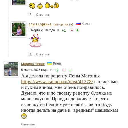
↑
Ответить
Калач
ольга буркина
(автор поста)
+
1
5 марта 2018 года
#
↑
Ответить
Киев
Марина Чепак
+
2
5 марта 2018 года
#
А я делала по рецепту Лены Магония
https://www.asienda.ru/post/41278/
с оливками
и сухим вином, мне очень понравилось.
Думаю, что и по твоему рецепту Олечка не
менее вкусно. Правда сдерживает то, что
выпечку на белой муке нельзя, так что буду
иногда делать на даче к "вредным" шашлыкам
Ответить