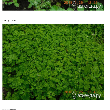
петушка
фенхель