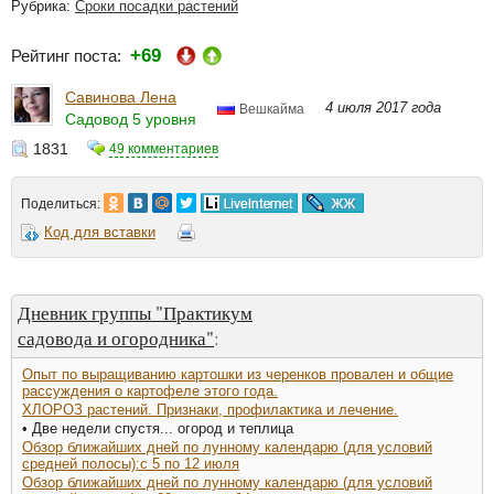
Рубрика:
Сроки посадки растений
+69
Рейтинг поста:
Савинова Лена
4 июля 2017 года
Вешкайма
Садовод 5 уровня
1831
49 комментариев
Поделиться:
Код для вставки
Дневник группы "Практикум
садовода и огородника"
:
Опыт по выращиванию картошки из черенков провален и общие
рассуждения о картофеле этого года.
ХЛОРОЗ растений. Признаки, профилактика и лечение.
• Две недели спустя... огород и теплица
Обзор ближайших дней по лунному календарю (для условий
средней полосы):с 5 по 12 июля
Обзор ближайших дней по лунному календарю (для условий