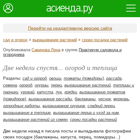
Перейти на неадаптивную версию сайта
сад и огород
>
выращивание растений
>
сроки посадки растений
Опубликовала
Савинова Лена
в группе
Практикум садовода и
огородника
Две недели спустя... огород и теплица
Разделы:
сад и огород
,
овощи
,
томаты (помидоры)
,
рассада
,
семена
,
огород
,
огурцы
,
перец
,
выращивание растений
,
теплицы и
парники
,
урожай
,
капуста
,
лук
,
грядки
,
выращивание томатов
(помидоров)
,
выращивание рассады
,
баклажаны
,
чеснок
,
морковь
,
огородные работы
,
выращивание огурцов
,
сладкий перец
,
выращивание в теплице
,
выращивание перца и уход за ним
,
выращивание растений из семян
,
сроки посадки растений
Две недели назад я писала посты и выладывала фотографии
своих посадок (баклажаны, капуста, перец, помидоры...)