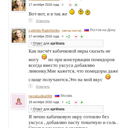
17 октября 2016 года
#
Вот-вот, и я так же
↑
Ответить
Ростов-на-Дону
Lydmila Radchenko
(автор поста)
+
2
17 октября 2016 года
#
↑
Ответ
для
aprilnata
Как насчёт кабачковой икры сказать не
могу
но при консервации помидоров
всегда вместо уксуса добавляю
лимонку.Мне кажется, что помидоры даже
слаще получаются.Это на мой вкус
↑
Ответить
Москва
nezabudka068
+
1
18 октября 2016 года
#
↑
Ответ
для
aprilnata
Я лично кабачковую икру готовлю без
уксуса , добавляю пасту томатную и соль .