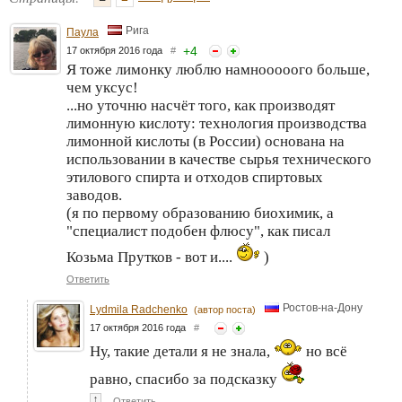
Рига
Паула
+
4
17 октября 2016 года
#
Я тоже лимонку люблю намнооооого больше,
чем уксус!
...но уточню насчёт того, как производят
лимонную кислоту: технология производства
лимонной кислоты (в России) основана на
использовании в качестве сырья технического
этилового спирта и отходов спиртовых
заводов.
(я по первому образованию биохимик, а
"специалист подобен флюсу", как писал
Козьма Прутков - вот и....
)
Ответить
Ростов-на-Дону
Lydmila Radchenko
(автор поста)
17 октября 2016 года
#
Ну, такие детали я не знала,
но всё
равно, спасибо за подсказку
↑
Ответить