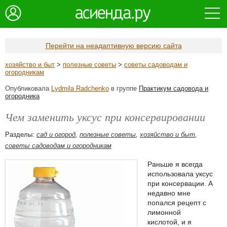
Перейти на неадаптивную версию сайта
хозяйство и быт
>
полезные советы
>
советы садоводам и
огородникам
Опубликовала
Lydmila Radchenko
в группе
Практикум садовода и
огородника
Чем заменить уксус при консервировании
Разделы:
сад и огород
,
полезные советы
,
хозяйство и быт
,
советы садоводам и огородникам
Раньше я всегда
использовала уксус
при консервации. А
недавно мне
попался рецепт с
лимонной
кислотой, и я