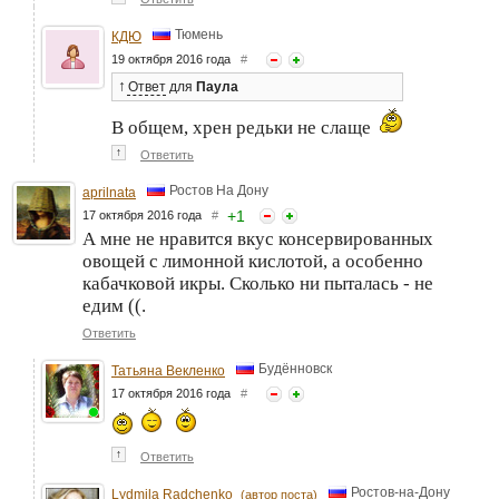
Тюмень
КДЮ
19 октября 2016 года
#
↑
Ответ
для
Паула
В общем, хрен редьки не слаще
↑
Ответить
Ростов На Дону
aprilnata
+
1
17 октября 2016 года
#
А мне не нравится вкус консервированных
овощей с лимонной кислотой, а особенно
кабачковой икры. Сколько ни пыталась - не
едим ((.
Ответить
Будённовск
Татьяна Векленко
17 октября 2016 года
#
↑
Ответить
Ростов-на-Дону
Lydmila Radchenko
(автор поста)