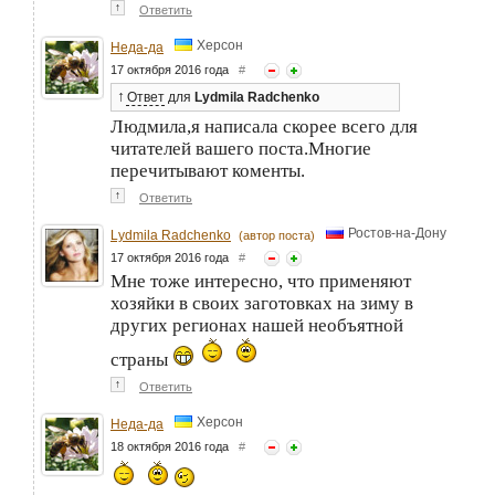
↑
Ответить
Херсон
Неда-да
17 октября 2016 года
#
↑
Ответ
для
Lydmila Radchenko
Людмила,я написала скорее всего для
читателей вашего поста.Многие
перечитывают коменты.
↑
Ответить
Ростов-на-Дону
Lydmila Radchenko
(автор поста)
17 октября 2016 года
#
Мне тоже интересно, что применяют
хозяйки в своих заготовках на зиму в
других регионах нашей необъятной
страны
↑
Ответить
Херсон
Неда-да
18 октября 2016 года
#