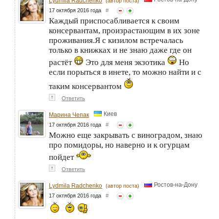
Lydmila Radchenko
(автор поста)
17 октября 2016 года
#
Каждый приспосабливается к своим
консервантам, произрастающим в их зоне
проживания.Я с кизилом встречалась
только в книжках и не знаю даже где он
растёт
Это для меня экзотика
Но
если порыться в инете, то можно найти и с
таким консервантом
↑
Ответить
Киев
Марина Чепак
17 октября 2016 года
#
Можно еще закрывать с виноградом, знаю
про помидоры, но наверно и к огурцам
пойдет
↑
Ответить
Ростов-на-Дону
Lydmila Radchenko
(автор поста)
17 октября 2016 года
#