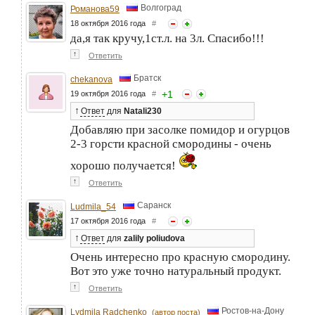
Волгоград
Романова59
18 октября 2016 года
#
да,я так кручу,1ст.л. на 3л. Спасибо!!!
↑
Ответить
Братск
chekanova
+
1
19 октября 2016 года
#
↑
Ответ
для
Natali230
Добавляю при засолке помидор и огурцов
2-3 горсти красной смородины - очень
хорошо получается!
↑
Ответить
Саранск
Ludmila_54
17 октября 2016 года
#
↑
Ответ
для
zalily poliudova
Очень интересно про красную смородину.
Вот это уже точно натуральный продукт.
↑
Ответить
Ростов-на-Дону
Lydmila Radchenko
(автор поста)