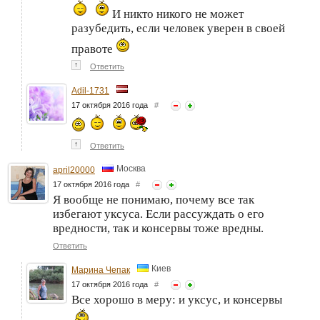
И никто никого не может
разубедить, если человек уверен в своей
правоте
↑
Ответить
Adil-1731
17 октября 2016 года
#
↑
Ответить
Москва
april20000
17 октября 2016 года
#
Я вообще не понимаю, почему все так
избегают уксуса. Если рассуждать о его
вредности, так и консервы тоже вредны.
Ответить
Киев
Марина Чепак
17 октября 2016 года
#
Все хорошо в меру: и уксус, и консервы