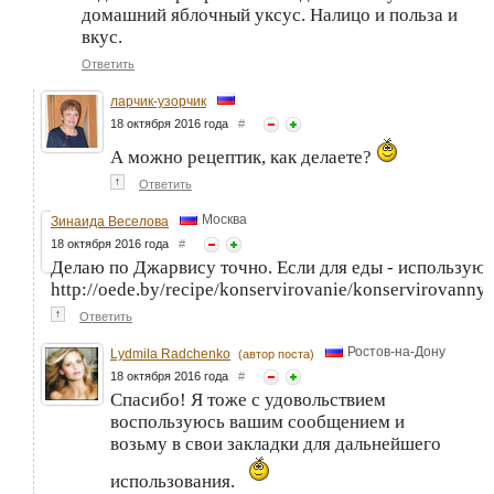
домашний яблочный уксус. Налицо и польза и
вкус.
Ответить
ларчик-узорчик
18 октября 2016 года
#
А можно рецептик, как делаете?
↑
Ответить
Москва
Зинаида Веселова
18 октября 2016 года
#
Делаю по Джарвису точно. Если для еды - использую в
http://oede.by/recipe/konservirovanie/konservirovann
↑
Ответить
Ростов-на-Дону
Lydmila Radchenko
(автор поста)
18 октября 2016 года
#
Спасибо! Я тоже с удовольствием
воспользуюсь вашим сообщением и
возьму в свои закладки для дальнейшего
использования.