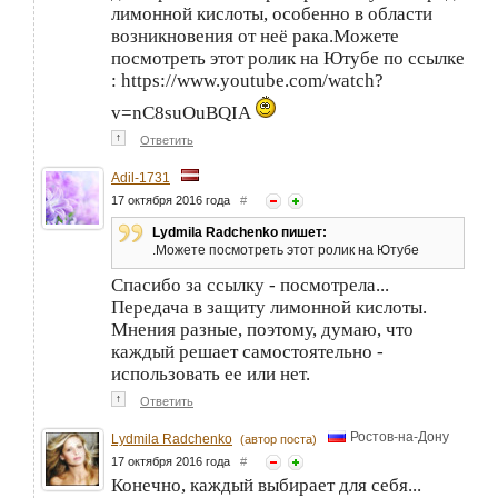
лимонной кислоты, особенно в области
возникновения от неё рака.Можете
посмотреть этот ролик на Ютубе по ссылке
: https://www.youtube.com/watch?
v=nC8suOuBQIA
↑
Ответить
Adil-1731
17 октября 2016 года
#
Lydmila Radchenko пишет:
.Можете посмотреть этот ролик на Ютубе
Cпасибо за ссылку - посмотрела...
Передача в защиту лимонной кислоты.
Мнения разные, поэтому, думаю, что
каждый решает самостоятельно -
использовать ее или нет.
↑
Ответить
Ростов-на-Дону
Lydmila Radchenko
(автор поста)
17 октября 2016 года
#
Конечно, каждый выбирает для себя...