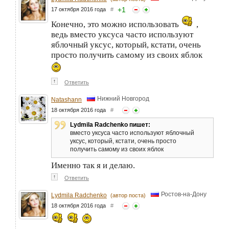
+
1
17 октября 2016 года
#
Конечно, это можно использовать
,
ведь вместо уксуса часто используют
яблочный уксус, который, кстати, очень
просто получить самому из своих яблок
↑
Ответить
Нижний Новгород
Natashann
18 октября 2016 года
#
Lydmila Radchenko пишет:
вместо уксуса часто используют яблочный
уксус, который, кстати, очень просто
получить самому из своих яблок
Именно так я и делаю.
↑
Ответить
Ростов-на-Дону
Lydmila Radchenko
(автор поста)
18 октября 2016 года
#