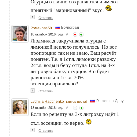
Огурцы отлично сохраняются и имеют
приятный "маринованный" вкус.
↑
Ответить
Волгоград
Романова59
18 октября 2016 года
#
Людмила,я закручивала огурцы с
лимонкой,неплохо получилось. Но вот
пропорцию так и не знаю. Ваш расчёт
понятен. Т.е. я 1ст.л. лимонки развожу
2ст.л. воды и беру оттуда 1ст.л. на 3-х
литровую банку огурцов.Это будет
равносильно 1ст.л. 70%
эссенции,правильно?
↑
Ответить
Ростов-на-Дону
Lydmila Radchenko
(автор поста)
18 октября 2016 года
#
Если по рецепту на 3-х литровку идёт 1
ст.л. эссенции, то верно.
↑
Ответить