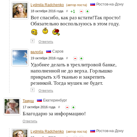
Ростов-на-Дону
Lydmila Radchenko
(автор поста)
+
1
18 октября 2016 года
#
Вот спасибо, как раз кстати!Так просто!
Обязательно воспользуюсь в этом году.
↑
Ответить
Саров
валоба
19 октября 2016 года
#
Удобнее делать в трехлитровой банке,
наполненной не до верха. Горлышко
прикрыть х/б тканью и закрепить
резинкой. Тогда мушек не будет.
↑
Ответить
Екатеринбург
Тамуш
17 октября 2016 года
#
Благодарю за информацию!
Ответить
Ростов-на-Дону
Lydmila Radchenko
(автор поста)