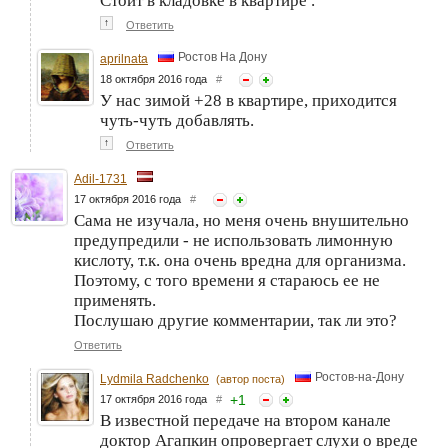
Стоит в кладовке в квартире .
↑
Ответить
Ростов На Дону
aprilnata
18 октября 2016 года
#
У нас зимой +28 в квартире, приходится
чуть-чуть добавлять.
↑
Ответить
Adil-1731
17 октября 2016 года
#
Сама не изучала, но меня очень внушительно
предупредили - не использовать лимонную
кислоту, т.к. она очень вредна для организма.
Поэтому, с того времени я стараюсь ее не
применять.
Послушаю другие комментарии, так ли это?
Ответить
Ростов-на-Дону
Lydmila Radchenko
(автор поста)
+
1
17 октября 2016 года
#
В известной передаче на втором канале
доктор Агапкин опровергает слухи о вреде