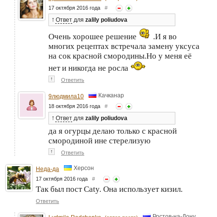
17 октября 2016 года
#
↑
Ответ
для
zalily poliudova
Очень хорошее решение
.И я во
многих рецептах встречала замену уксуса
на сок красной смородины.Но у меня её
нет и никогда не росла
↑
Ответить
Качканар
9людмила10
18 октября 2016 года
#
↑
Ответ
для
zalily poliudova
да я огурцы делаю только с красной
смородиной ине стерелизую
↑
Ответить
Херсон
Неда-да
17 октября 2016 года
#
Так был пост Caty. Она использует кизил.
Ответить
Ростов-на-Дону