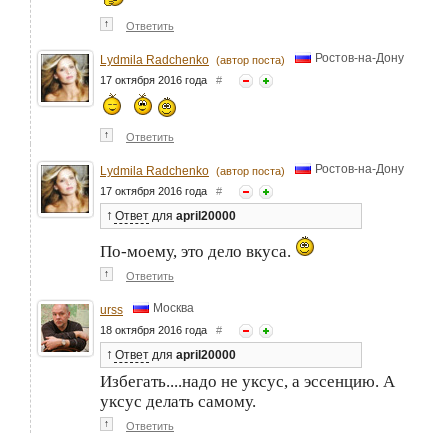
↑
Ответить
Ростов-на-Дону
Lydmila Radchenko
(автор поста)
17 октября 2016 года
#
↑
Ответить
Ростов-на-Дону
Lydmila Radchenko
(автор поста)
17 октября 2016 года
#
↑
Ответ
для
april20000
По-моему, это дело вкуса.
↑
Ответить
Москва
urss
18 октября 2016 года
#
↑
Ответ
для
april20000
Избегать....надо не уксус, а эссенцию. А
уксус делать самому.
↑
Ответить