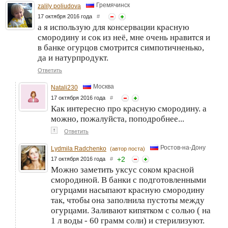
Гремячинск
zalily poliudova
17 октября 2016 года
#
а я использую для консервации красную
смородину и сок из неё, мне очень нравится и
в банке огурцов смотрится симпотичненько,
да и натурпродукт.
Ответить
Москва
Natali230
17 октября 2016 года
#
Как интересно про красную смородину. а
можно, пожалуйста, поподробнее...
↑
Ответить
Ростов-на-Дону
Lydmila Radchenko
(автор поста)
+
2
17 октября 2016 года
#
Можно заметить уксус соком красной
смородиной. В банки с подготовленными
огурцами насыпают красную смородину
так, чтобы она заполнила пустоты между
огурцами. Заливают кипятком с солью ( на
1 л воды - 60 грамм соли) и стерилизуют.