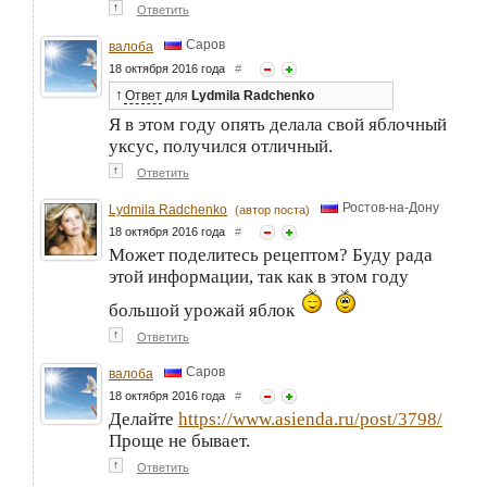
↑
Ответить
Саров
валоба
18 октября 2016 года
#
↑
Ответ
для
Lydmila Radchenko
Я в этом году опять делала свой яблочный
уксус, получился отличный.
↑
Ответить
Ростов-на-Дону
Lydmila Radchenko
(автор поста)
18 октября 2016 года
#
Может поделитесь рецептом? Буду рада
этой информации, так как в этом году
большой урожай яблок
↑
Ответить
Саров
валоба
18 октября 2016 года
#
Делайте
https://www.asienda.ru/post/3798/
Проще не бывает.
↑
Ответить