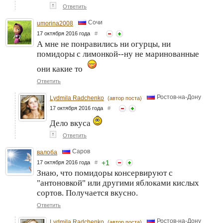
↑
Ответить
Сочи
umorina2008
17 октября 2016 года
#
А мне не понравились ни огурцы, ни
помидоры с лимонкой--ну не маринованные
они какие то
Ответить
Ростов-на-Дону
Lydmila Radchenko
(автор поста)
17 октября 2016 года
#
Дело вкуса
↑
Ответить
Саров
валоба
+
1
17 октября 2016 года
#
Знаю, что помидоры консервируют с
"антоновкой" или другими яблоками кислых
сортов. Получается вкусно.
Ответить
Ростов-на-Дону
Lydmila Radchenko
(автор поста)