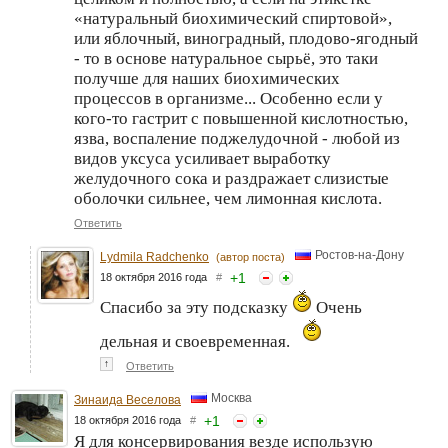
«натуральный биохимический спиртовой»,
или яблочный, виноградный, плодово-ягодный
- то в основе натуральное сырьё, это таки
получше для наших биохимических
процессов в организме... Особенно если у
кого-то гастрит с повышенной кислотностью,
язва, воспаление поджелудочной - любой из
видов уксуса усиливает выработку
желудочного сока и раздражает слизистые
оболочки сильнее, чем лимонная кислота.
Ответить
Ростов-на-Дону
Lydmila Radchenko
(автор поста)
+
1
18 октября 2016 года
#
Спасибо за эту подсказку
Очень
дельная и своевременная.
↑
Ответить
Москва
Зинаида Веселова
+
1
18 октября 2016 года
#
Я для консервирования везде использую