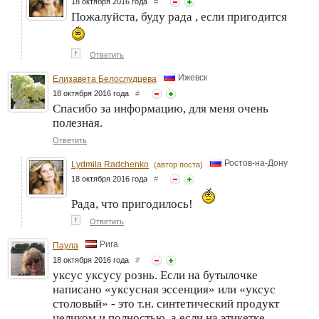
18 октября 2016 года
#
Пожалуйста, буду рада , если пригодится
↑
Ответить
Ижевск
Елизавета Белослудцева
18 октября 2016 года
#
Спасибо за информацию, для меня очень
полезная.
Ответить
Ростов-на-Дону
Lydmila Radchenko
(автор поста)
18 октября 2016 года
#
Рада, что пригодилось!
↑
Ответить
Рига
Паула
18 октября 2016 года
#
уксус уксусу рознь. Если на бутылочке
написано «уксусная эссенция» или «уксус
столовый» - это т.н. синтетический продукт
целиком и полностью, а если на этикетке