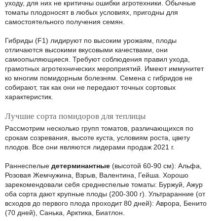
уходу, для них не критичны ошибки агротехники. Обычные
томаты плодоносят в любых условиях, пригодны для
самостоятельного получения семян.
Гибриды (F1) лидируют по высоким урожаям, плоды
отличаются высокими вкусовыми качествами, они
самоопыляющиеся. Требуют соблюдения правил ухода,
грамотных агротехнических мероприятий. Имеют иммунитет
ко многим помидорным болезням. Семена с гибридов не
собирают, так как они не передают точных сортовых
характеристик.
Лучшие сорта помидоров для теплицы
Рассмотрим несколько групп томатов, различающихся по
срокам созревания, высоте куста, условиям роста, цвету
плодов. Все они являются лидерами продаж 2021 г.
Раннеспелые
детерминантные
(высотой 60-90 см): Альфа,
Розовая Жемчужина, Взрыв, Валентина, Гейша. Хорошо
зарекомендовали себя среднеспелые томаты: Буржуй, Ажур
оба сорта дают крупные плоды (200-300 г). Ультраранние (от
всходов до первого плода проходит 80 дней): Аврора, Бенито
(70 дней), Санька, Арктика, Биатлон.