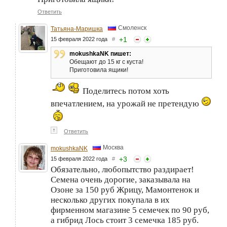
Ответить
Смоленск
Татьяна-Маришка
+
1
15 февраля 2022 года
#
mokushkaNK пишет:
Обещают до 15 кг с куста!
Приготовила ящики!
Поделитесь потом хоть
впечатлением, на урожай не претендую
↑
Ответить
Москва
mokushkaNK
+
3
15 февраля 2022 года
#
Обязательно, любопытство раздирает!
Семена очень дорогие, заказывала на
Озоне за 150 руб Жрицу, Мамонтенок и
несколько других покупала в их
фирменном магазине 5 семечек по 90 руб,
а гибрид Лось стоит 3 семечка 185 руб.