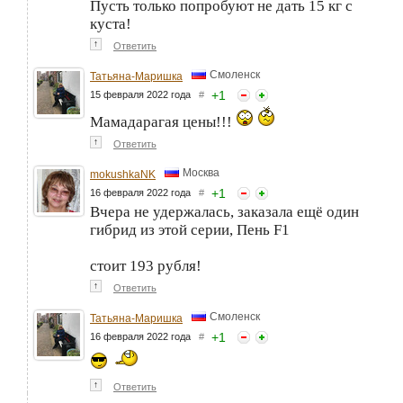
Пусть только попробуют не дать 15 кг с
куста!
↑
Ответить
Смоленск
Татьяна-Маришка
+
1
15 февраля 2022 года
#
Мамадарагая цены!!!
↑
Ответить
Москва
mokushkaNK
+
1
16 февраля 2022 года
#
Вчера не удержалась, заказала ещё один
гибрид из этой серии, Пень F1
стоит 193 рубля!
↑
Ответить
Смоленск
Татьяна-Маришка
+
1
16 февраля 2022 года
#
↑
Ответить