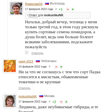
Волгоград
Романова59
+
1
17 февраля 2022 года
#
↑
Ответ
для
mokushkaNK
Наталья, добрый вечер, теплица у меня
только третий год, в этом году рискнула
купить сортовые семена помидоров, а
душа болит, ведь они больше болеют
всякими заболеваниями, подскажите
пожалуйста
↑
Ответить
Чебоксары
заря-2015
14 февраля 2022 года
#
Ни за что не соглашусь с тем что сорт Падка
относится к мясистым, обыкновенные
томатики и не крупные
Ответить
Москва
mokushkaNK
+
2
17 февраля 2022 года
#
Людмила, даже неубиваемые гибриды, и те
болеют!