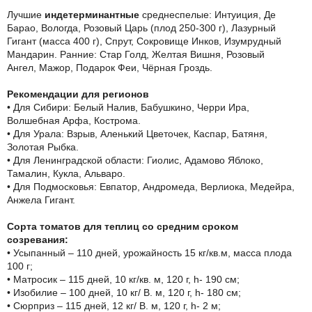
Лучшие
индетерминантные
среднеспелые: Интуиция, Де
Барао, Вологда, Розовый Царь (плод 250-300 г), Лазурный
Гигант (масса 400 г), Спрут, Сокровище Инков, Изумрудный
Мандарин. Ранние: Стар Голд, Желтая Вишня, Розовый
Ангел, Мажор, Подарок Феи, Чёрная Гроздь.
Рекомендации для регионов
• Для Сибири: Белый Налив, Бабушкино, Черри Ира,
Волшебная Арфа, Кострома.
• Для Урала: Взрыв, Аленький Цветочек, Каспар, Батяня,
Золотая Рыбка.
• Для Ленинградской области: Гиолис, Адамово Яблоко,
Тамалин, Кукла, Альваро.
• Для Подмосковья: Евпатор, Андромеда, Верлиока, Медейра,
Анжела Гигант.
Сорта томатов для теплиц со средним сроком
созревания:
• Усыпанный – 110 дней, урожайность 15 кг/кв.м, масса плода
100 г;
• Матросик – 115 дней, 10 кг/кв. м, 120 г, h- 190 см;
• Изобилие – 100 дней, 10 кг/ В. м, 120 г, h- 180 см;
• Сюрприз – 115 дней, 12 кг/ В. м, 120 г, h- 2 м;