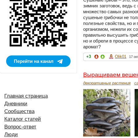
зимних заготовок, ведь 
множество самых разнооб
сушеные грибочки не тол
полезные свойства, но и
организмом, нежели их с
правильно высушить гриб
но и обрели в процессе 
аромат?
+3
Olik01
17 ок
Перейти на канал
Выращиваем вешен
декоративные растения
с
Главная страница
Дневники
Сообщества
Каталог статей
Вопрос-ответ
Люди