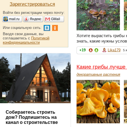
Зарегистрироваться
Войти без регистрации через почту:
mail.ru
Яндекс
GMail
Или социальную сеть:
Вводя свои данные, вы
Хотите вырастить грибы н
соглашаетесь с
Политикой
знать, какие нужны услов
конфиденциальности
+19
Lika179
5 
Какие грибы лучше
декоративные растения
Собираетесь строить
дом? Подпишитесь на
канал о строительстве