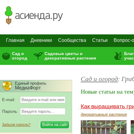
Главная
Дневники
Сообщества
Статьи
Вопрос-о
Сад и
Садовые цветы и
Бла
огород
декоративные растения
учас
Сад и огород
:
Гри
Единый профиль
МедиаФорт
Новые статьи на тем
E-mail:
Как выращивать гр
Пароль:
декоративные растения
Забыли пароль?