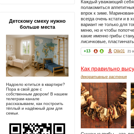
Каждый уважающий себя 
полакомиться аппетитными
впрок к зиме. Маринован
всегда очень кстати и в 
Детскому смеху нужно
вариант не только для то
больше места
меню, но и чтобы попотче
какие именно грибы стан
лисичковые, пластинчаты
+13
Olik01
21 о
Как правильно выс
декоративные растения
Надоело ютиться в квартире?
Пора в свой дом с
собственным двором! В нашем
телеграм-канале
рассказываем, как построить
тёплый и надёжный дом для
семьи.
Сушеные грибы – это, по