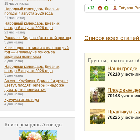
15 часов назад
+12
Tatyana Pr
Народный календарь. Дневник
погоды 7 августа 2026 года
21 час назад
Народный календарь. Дневник
погоды 6 августа 2026 года
21 час назад
Список всех статей
Рассказ о Биденсе (это такой цветок)
3 дня назад
Какие однолетники я сажаю каждый
год — и почему не гонюсь за
модными новинками
Группы, в которых об
3 дня назад
Народный календарь. Дневник
Наши грядки
погоды 5 августа 2026 года
70218
участник
3 дня назад
Август : Клубника „Брилла“ и другие
цветут, плодят. Теперь : «надо же
Плодовые дер
думать, что понимать».
4 дня назад
70148
участник
Кукуруза этого года
4 дня назад
Практикум са
70225
участник
Книга рекордов Асиенды