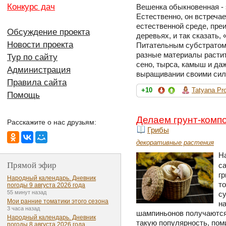
Конкурс дач
Вешенка обыкновенная -
Естественно, он встречае
естественной среде, пр
Обсуждение проекта
деревьях, и так сказать,
Новости проекта
Питательным субстратом
разные материалы растит
Тур по сайту
сено, тырса, камыш и да
Администрация
выращивании своими сил
Правила сайта
+10
Tatyana Pr
Помощь
Делаем грунт-комп
Расскажите о нас друзьям:
Грибы
декоративные растения
Н
Прямой эфир
с
гр
Народный календарь. Дневник
то
погоды 9 августа 2026 года
55 минут назад
су
Мои ранние томатики этого сезона
на
3 часа назад
шампиньонов получаются
Народный календарь. Дневник
такую популярность, пом
погоды 8 августа 2026 года