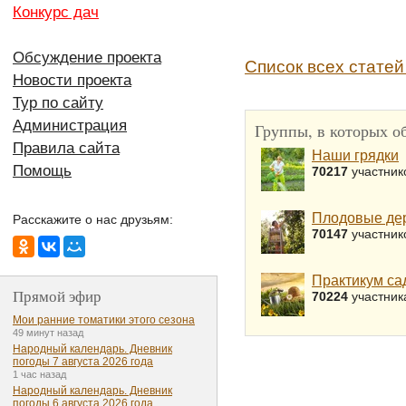
Конкурс дач
Обсуждение проекта
Список всех статей
Новости проекта
Тур по сайту
Администрация
Группы, в которых об
Правила сайта
Наши грядки
Помощь
70217
участник
Плодовые дер
Расскажите о нас друзьям:
70147
участник
Практикум са
Прямой эфир
70224
участник
Мои ранние томатики этого сезона
49 минут назад
Народный календарь. Дневник
погоды 7 августа 2026 года
1 час назад
Народный календарь. Дневник
погоды 6 августа 2026 года