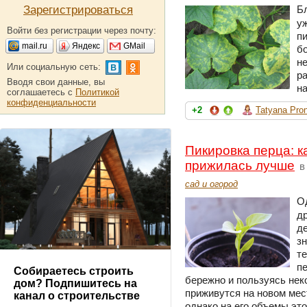
Зарегистрироваться
Б
у
Войти без регистрации через почту:
пи
mail.ru
Яндекс
GMail
б
н
Или социальную сеть:
ра
Вводя свои данные, вы
н
соглашаетесь с
Политикой
конфиденциальности
+2
Tatyana Pro
Пикировка перца: к
прижилась лучше
в
сад и огород
Од
др
де
з
те
п
Собираетесь строить
бережно и пользуясь нек
дом? Подпишитесь на
приживутся на новом мес
канал о строительстве
однако на его объемы это