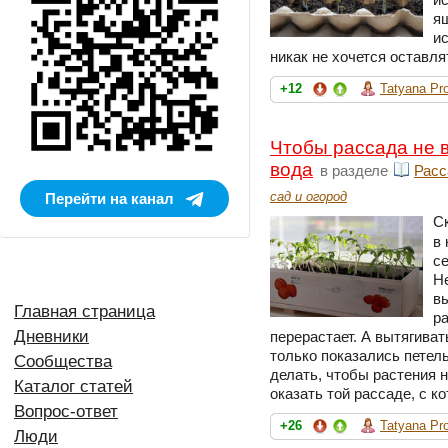
я
и
никак не хочется оставл
+12
Tatyana Pr
Чтобы рассада не в
вода
в разделе
Расс
сад и огород
Перейти на канал
С
в
с
Н
в
Главная страница
ра
Дневники
перерастает. А вытягиват
только показались петел
Сообщества
делать, чтобы растения 
Каталог статей
оказать той рассаде, с к
Вопрос-ответ
+26
Tatyana Pr
Люди