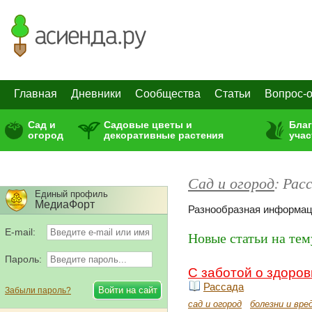
Главная
Дневники
Сообщества
Статьи
Вопрос-о
Сад и
Садовые цветы и
Бла
огород
декоративные растения
учас
Сад и огород
:
Рас
Единый профиль
МедиаФорт
Разнообразная информац
E-mail:
Новые статьи на тем
Пароль:
С заботой о здоров
Рассада
Забыли пароль?
сад и огород
болезни и вр