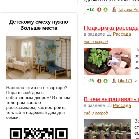
+12
Tatyana Pr
Детскому смеху нужно
Подкормка рассады 
больше места
в разделе
Рассада
сад и огород
П
р
п
и
+25
Lika179
25
Надоело ютиться в квартире?
Пора в свой дом с
собственным двором! В нашем
В чем выращивать р
телеграм-канале
в разделе
Рассада
рассказываем, как построить
тёплый и надёжный дом для
сад и огород
семьи.
В
с
е
и