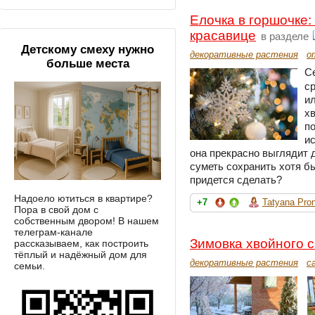
Елочка в горшочке:
красавице
в разделе
Детскому смеху нужно
декоративные растения
о
больше места
С
с
ил
хв
по
ис
она прекрасно выглядит д
суметь сохранить хотя бы
придется сделать?
Надоело ютиться в квартире?
+7
Tatyana Pro
Пора в свой дом с
собственным двором! В нашем
телеграм-канале
Зимовка хвойного 
рассказываем, как построить
тёплый и надёжный дом для
декоративные растения
с
семьи.