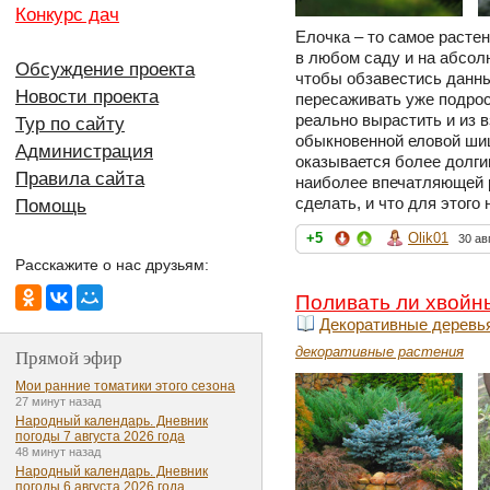
Конкурс дач
Елочка – то самое растен
в любом саду и на абсол
Обсуждение проекта
чтобы обзавестись данны
Новости проекта
пересаживать уже подрос
реально вырастить и из 
Тур по сайту
обыкновенной еловой шиш
Администрация
оказывается более долги
Правила сайта
наиболее впечатляющей р
сделать, и что для этого
Помощь
+5
Olik01
30 ав
Расскажите о нас друзьям:
Поливать ли хвойн
Декоративные деревь
декоративные растения
Прямой эфир
Мои ранние томатики этого сезона
27 минут назад
Народный календарь. Дневник
погоды 7 августа 2026 года
48 минут назад
Народный календарь. Дневник
погоды 6 августа 2026 года