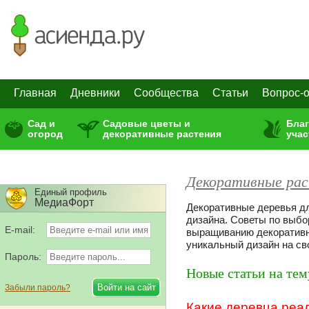
Главная
Дневники
Сообщества
Статьи
Вопрос-о
Сад и
Садовые цветы и
Бла
огород
декоративные растения
учас
Декоративные ра
Единый профиль
МедиаФорт
Декоративные деревья д
дизайна. Советы по выбо
E-mail:
выращиванию декоративн
уникальный дизайн на св
Пароль:
Новые статьи на тем
Забыли пароль?
Какие деревца реа