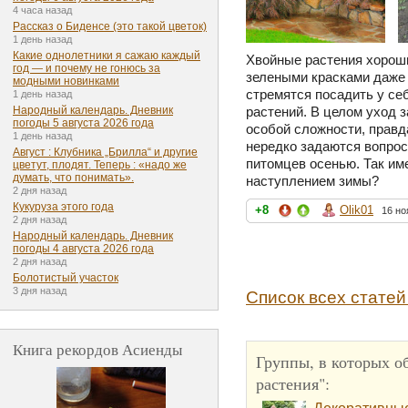
4 часа назад
Рассказ о Биденсе (это такой цветок)
1 день назад
Какие однолетники я сажаю каждый
Хвойные растения хороши
год — и почему не гонюсь за
зелеными красками даже 
модными новинками
стремятся посадить у себ
1 день назад
растений. В целом уход 
Народный календарь. Дневник
погоды 5 августа 2026 года
особой сложности, правд
1 день назад
нередко задаются вопрос
Август : Клубника „Брилла“ и другие
питомцев осенью. Так им
цветут, плодят. Теперь : «надо же
думать, что понимать».
наступлением зимы?
2 дня назад
Кукуруза этого года
+8
Olik01
16 но
2 дня назад
Народный календарь. Дневник
погоды 4 августа 2026 года
2 дня назад
Болотистый участок
3 дня назад
Список всех статей
Книга рекордов Асиенды
Группы, в которых о
растения":