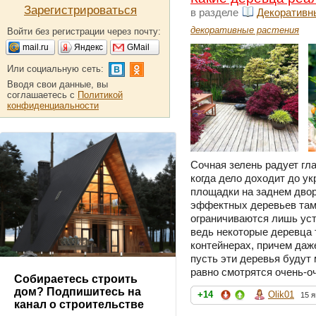
Зарегистрироваться
в разделе
Декоративн
декоративные растения
Войти без регистрации через почту:
mail.ru
Яндекс
GMail
Или социальную сеть:
Вводя свои данные, вы
соглашаетесь с
Политикой
конфиденциальности
Сочная зелень радует гла
когда дело доходит до у
площадки на заднем двор
эффектных деревьев там 
ограничиваются лишь уст
ведь некоторые деревца 
контейнерах, причем даж
пусть эти деревья будут
равно смотрятся очень-оч
Собираетесь строить
дом? Подпишитесь на
+14
Olik01
15 я
канал о строительстве