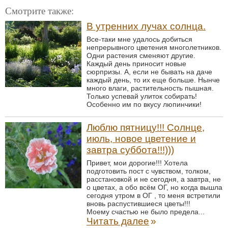
Смотрите также:
В утренних лучах солнца.
Все-таки мне удалось добиться
непрерывного цветения многолетников.
Одни растения сменяют другие.
Каждый день приносит новые
сюрпризы. А, если не бывать на даче
каждый день, то их еще больше. Нынче
много влаги, растительность пышная.
Только успевай улиток собирать!
Особенно им по вкусу люпинчики!
Люблю пятницу!!! Солнце,
июль, новое цветение и
завтра суббота!!!)))
Привет, мои дорогие!!! Хотела
подготовить пост с чувством, толком,
расстановкой и не сегодня, а завтра, не
о цветах, а обо всём ОГ, но когда вышла
сегодня утром в ОГ , то меня встретили
вновь распустившиеся цветы!!!
Моему счастью не было предела...
Читать далее
»