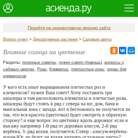
Перейти на неадаптивную версию сайта
Вопрос-ответ
>
Декоративные растения
>
Садовые цветы
Влияние солнца на цветение
Разделы:
полезные советы
,
нужен совет (помощь)
,
вопросы о
садовых цветах
,
Розы
,
Клематис
,
плетистые розы
,
опоры для
клематисов
У кого есть опыт выращивания плетистых роз и
клематисов? нужен Ваш совет! Хочу поставить три
шпалеры и там расположить клематисы и плетистые розы.
шпалеры будут стоять в ряд с севера на юг, дом, баня и
мангальная зона с запада. вот я беспокоюсь не получится ли
так, что вся красота (цветочки) будет смотреть в обратную
сторону? и еще вопрос по цветнику вдоль дорожки: если я
высажу например 1-й ряд от дорожки алисум, 2-й ряд
вербена, 3- ряд кохия. получается: Север - алисум-вербена-
кохия-Юг. не будет ли кохия затенять остальные цветы?