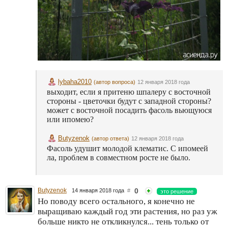
lybaha2010
(автор вопроса)
12 января 2018 года
выходит, если я притеню шпалеру с восточной
стороны - цветочки будут с западной стороны?
может с восточной посадить фасоль вьющуюся
или ипомею?
Butyzenok
(автор ответа)
12 января 2018 года
Фасоль удушит молодой клематис. С ипомеей
ла, проблем в совместном росте не было.
Butyzenok
0
14 января 2018 года
#
это решение
Но поводу всего остального, я конечно не
выращиваю каждый год эти растения, но раз уж
больше никто не откликнулся... тень только от