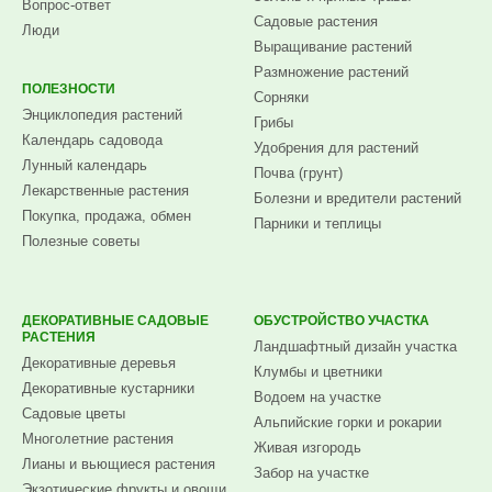
Вопрос-ответ
Садовые растения
Люди
Выращивание растений
Размножение растений
ПОЛЕЗНОСТИ
Сорняки
Энциклопедия растений
Грибы
Календарь садовода
Удобрения для растений
Лунный календарь
Почва (грунт)
Лекарственные растения
Болезни и вредители растений
Покупка, продажа, обмен
Парники и теплицы
Полезные советы
ДЕКОРАТИВНЫЕ САДОВЫЕ
ОБУСТРОЙСТВО УЧАСТКА
РАСТЕНИЯ
Ландшафтный дизайн участка
Декоративные деревья
Клумбы и цветники
Декоративные кустарники
Водоем на участке
Садовые цветы
Альпийские горки и рокарии
Многолетние растения
Живая изгородь
Лианы и вьющиеся растения
Забор на участке
Экзотические фрукты и овощи