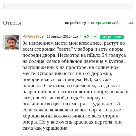
Ответы:
|
по рейтингу
по времени добавления
Романова59
+2
15 января 2018 года
#
это решение
За неимением места мои клематисы растут по
всем сторонам "света" у забора и есть опоры
посреди двора. Несмотря на пЕкло,54 градуса
на солнце, самое обильное цветение у кустов,
расположенных на просторе, на солнечном
месте. Отворачиваются они от дорожки,
поворачиваясь за солнцем, НО, как уже
написала Светлана, со временем, когда куст
разрастается и плотно оплетает опору, он как бы
сам, своей листвой, создаёт ширму и
большинство цветов смотрят "куда надо". А
если сажаю колокольчиковые сорта, то даже
хорошо когда колокольчики со всех сторон
опоры. Но у вас очень красивая пергола, она
сама как украшение