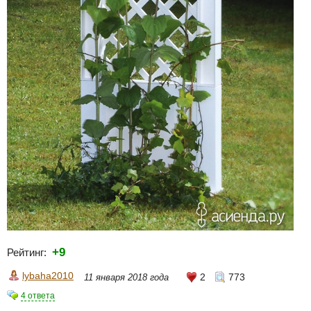
+9
Рейтинг:
lybaha2010
2
773
11 января 2018 года
4 ответа