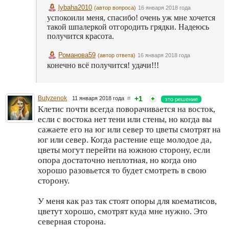
lybaha2010
(автор вопроса)
16 января 2018 года
успокоили меня, спасибо! очень уж мне хочется
такой шпалеркой отгородить грядки. Надеюсь
получится красота.
Романова59
(автор ответа)
16 января 2018 года
конечно всё получится! удачи!!!
Butyzenok
+1
11 января 2018 года
#
это решение
Клетис почти всегда поворачивается на восток,
если с востока нет тени или стены, но когда вы
сажаете его на юг или север то цветы смотрят на
юг или север. Когда растение еще молодое да,
цветы могут перейти на южною сторону, если
опора достаточно неплотная, но когда оно
хорошо разовьется то будет смотреть в свою
сторону.
У меня как раз так стоят опоры для коематисов,
цветут хорошо, смотрят куда мне нужно. Это
северная сторона.