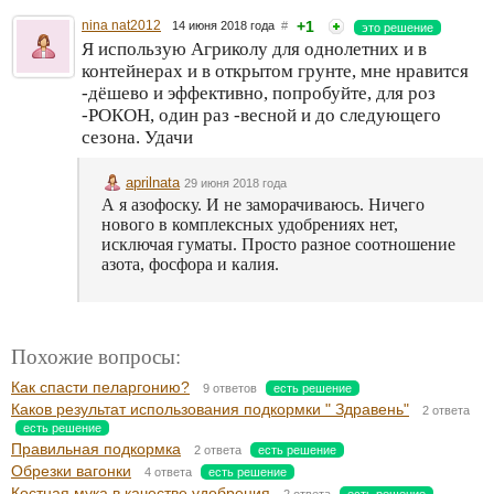
nina nat2012
+1
14 июня 2018 года
#
это решение
Я использую Агриколу для однолетних и в
контейнерах и в открытом грунте, мне нравится
-дёшево и эффективно, попробуйте, для роз
-РОКОН, один раз -весной и до следующего
сезона. Удачи
aprilnata
29 июня 2018 года
А я азофоску. И не заморачиваюсь. Ничего
нового в комплексных удобрениях нет,
исключая гуматы. Просто разное соотношение
азота, фосфора и калия.
Похожие вопросы:
Как спасти пеларгонию?
9 ответов
есть решение
Каков результат использования подкормки " Здравень"
2 ответа
есть решение
Правильная подкормка
2 ответа
есть решение
Обрезки вагонки
4 ответа
есть решение
Костная мука в качестве удобрения