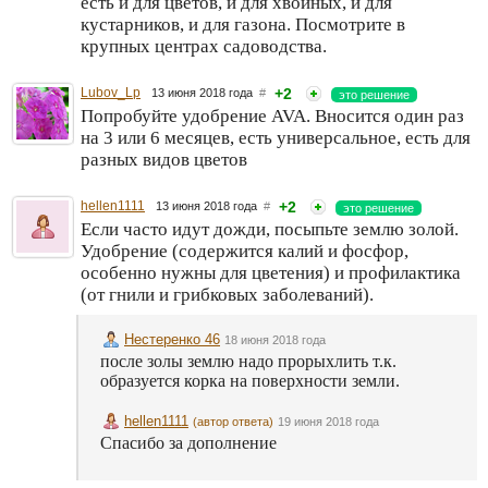
есть и для цветов, и для хвойных, и для
кустарников, и для газона. Посмотрите в
крупных центрах садоводства.
Lubov_Lp
+2
13 июня 2018 года
#
это решение
Попробуйте удобрение AVA. Вносится один раз
на 3 или 6 месяцев, есть универсальное, есть для
разных видов цветов
hellen1111
+2
13 июня 2018 года
#
это решение
Если часто идут дожди, посыпьте землю золой.
Удобрение (содержится калий и фосфор,
особенно нужны для цветения) и профилактика
(от гнили и грибковых заболеваний).
Нестеренко 46
18 июня 2018 года
после золы землю надо прорыхлить т.к.
образуется корка на поверхности земли.
hellen1111
(автор ответа)
19 июня 2018 года
Спасибо за дополнение