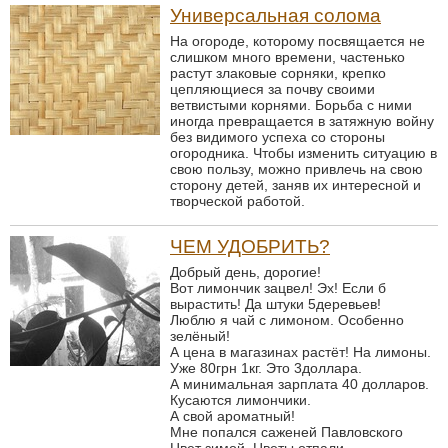
Универсальная солома
На огороде, которому посвящается не
слишком много времени, частенько
растут злаковые сорняки, крепко
цепляющиеся за почву своими
ветвистыми корнями. Борьба с ними
иногда превращается в затяжную войну
без видимого успеха со стороны
огородника. Чтобы изменить ситуацию в
свою пользу, можно привлечь на свою
сторону детей, заняв их интересной и
творческой работой.
ЧЕМ УДОБРИТЬ?
Добрый день, дорогие!
Вот лимончик зацвел! Эх! Если б
вырастить! Да штуки 5деревьев!
Люблю я чай с лимоном. Особенно
зелёный!
А цена в магазинах растёт! На лимоны.
Уже 80грн 1кг. Это 3доллара.
А минимальная зарплата 40 долларов.
Кусаются лимончики.
А свой ароматный!
Мне попался саженей Павловского