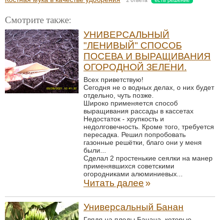
2 ответа
есть решение
Смотрите также:
УНИВЕРСАЛЬНЫЙ
"ЛЕНИВЫЙ" СПОСОБ
ПОСЕВА И ВЫРАЩИВАНИЯ
ОГОРОДНОЙ ЗЕЛЕНИ.
Всех приветствую!
Сегодня не о водных делах, о них будет
отдельно, чуть позже.
Широко применяется способ
выращивания рассады в кассетах
Недостаток - хрупкость и
недолговечность. Кроме того, требуется
пересадка. Решил попробовать
газонные решётки, благо они у меня
были...
Сделал 2 простенькие сеялки на манер
применявшихся советскими
огородниками алюминиевых...
Читать далее
»
Универсальный Банан
Глядя на плоды Банана, которые