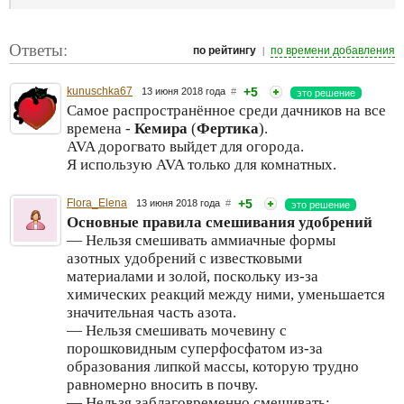
Ответы:
|
по рейтингу
по времени добавления
kunuschka67
+5
13 июня 2018 года
#
это решение
Самое распространённое среди дачников на все
времена -
Кемира
(
Фертика
).
AVA дорогвато выйдет для огорода.
Я использую AVA только для комнатных.
Flora_Elena
+5
13 июня 2018 года
#
это решение
Основные правила смешивания удобрений
— Нельзя смешивать аммиачные формы
азотных удобрений с известковыми
материалами и золой, поскольку из-за
химических реакций между ними, уменьшается
значительная часть азота.
— Нельзя смешивать мочевину с
порошковидным суперфосфатом из-за
образования липкой массы, которую трудно
равномерно вносить в почву.
— Нельзя заблаговременно смешивать: