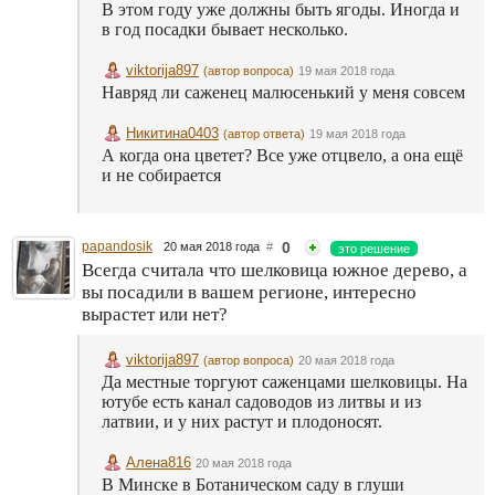
В этом году уже должны быть ягоды. Иногда и
в год посадки бывает несколько.
viktorija897
(автор вопроса)
19 мая 2018 года
Навряд ли саженец малюсенький у меня совсем
Никитина0403
(автор ответа)
19 мая 2018 года
А когда она цветет? Все уже отцвело, а она ещё
и не собирается
papandosik
0
20 мая 2018 года
#
это решение
Всегда считала что шелковица южное дерево, а
вы посадили в вашем регионе, интересно
вырастет или нет?
viktorija897
(автор вопроса)
20 мая 2018 года
Да местные торгуют саженцами шелковицы. На
ютубе есть канал садоводов из литвы и из
латвии, и у них растут и плодоносят.
Алена816
20 мая 2018 года
В Минске в Ботаническом саду в глуши