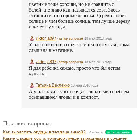
цветные тоже хороши, но не сравнить с
белой...не знаю как называется сорт. Здесь
тутовники это сорные деревья. Дерево любит
солнце и чем больше солнца, тем лучше дереву
и качеству ягоды.
viktorija897
(автор вопроса)
18 мая 2018 года
У нас наоборот за шелковицей охотяться , сама
слышала в магазине.
viktorija897
(автор вопроса)
18 мая 2018 года
Я для ребенка сажаю, просто что бы летом
кушать .
Татьяна Векленко
18 мая 2018 года
А у нас даже куры не едят...лопатами сгребаем
осыпавшиеся ягоды и в компост.
Похожие вопросы:
Как вырастить огурцы в теплице зимой?
4 ответа
есть решение
Какие сладкие сорта помидор лучше выращивать в средней