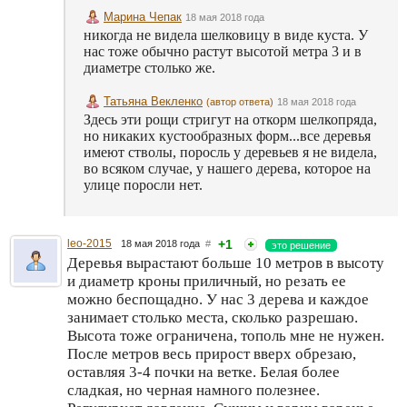
Марина Чепак
18 мая 2018 года
никогда не видела шелковицу в виде куста. У
нас тоже обычно растут высотой метра 3 и в
диаметре столько же.
Татьяна Векленко
(автор ответа)
18 мая 2018 года
Здесь эти рощи стригут на откорм шелкопряда,
но никаких кустообразных форм...все деревья
имеют стволы, поросль у деревьев я не видела,
во всяком случае, у нашего дерева, которое на
улице поросли нет.
leo-2015
+1
18 мая 2018 года
#
это решение
Деревья вырастают больше 10 метров в высоту
и диаметр кроны приличный, но резать ее
можно беспощадно. У нас 3 дерева и каждое
занимает столько места, сколько разрешаю.
Высота тоже ограничена, тополь мне не нужен.
После метров весь прирост вверх обрезаю,
оставляя 3-4 почки на ветке. Белая более
сладкая, но черная намного полезнее.