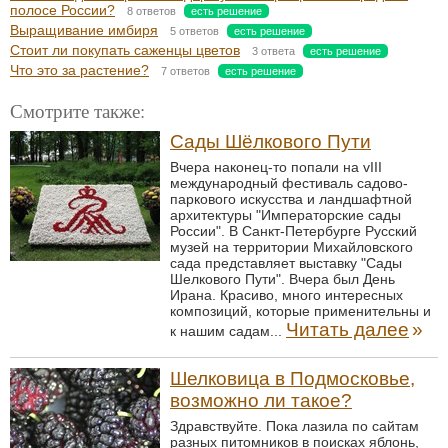
полосе России?
8 ответов
есть решение
Выращивание имбиря
5 ответов
есть решение
Стоит ли покупать саженцы цветов
3 ответа
есть решение
Что это за растение?
7 ответов
есть решение
Смотрите также:
Сады Шёлкового Пути
Вчера наконец-то попали на vIII
международный фестиваль садово-
паркового искусства и ландшафтной
архитектуры "Императорские сады
России". В Санкт-Петербурге Русский
музей на территории Михайловского
сада представляет выставку "Сады
Шелкового Пути". Вчера был День
Ирана. Красиво, много интересных
композиций, которые применительны и
Читать далее
»
к нашим садам...
Шелковица в Подмосковье,
возможно ли такое?
Здравствуйте. Пока лазила по сайтам
разных питомников в поисках яблонь,