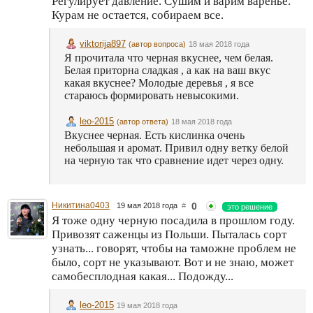
Регулирует давление. Сушим и варим варенье.
Курам не остается, собираем все.
viktorija897
(автор вопроса)
18 мая 2018 года
Я прочитала что черная вкуснее, чем белая.
Белая приторна сладкая , а как на ваш вкус
какая вкуснее? Молодые деревья , я все
стараюсь формировать невысокими.
leo-2015
(автор ответа)
18 мая 2018 года
Вкуснее черная. Есть кислинка очень
небольшая и аромат. Привил одну ветку белой
на черную так что сравнение идет через одну.
Никитина0403
0
19 мая 2018 года
#
это решение
Я тоже одну черную посадила в прошлом году.
Привозят саженцы из Польши. Пыталась сорт
узнать... говорят, чтобы на таможне проблем не
было, сорт не указывают. Вот и не знаю, может
самобесплодная какая... Подожду...
leo-2015
19 мая 2018 года