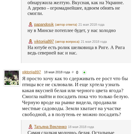
обнаружила желтую. Вкусная, как на Украине.
А дерево - огромаднейшее, вдвоем обнять не
смогли.
papandosik
(автор ответа)
21 мая 2018 года
ну в Минске потеплее будет, у нас холодно
viktorija897
(автор вопроса)
21 мая 2018 года
На ютубе есть ролик шелковица в Риге. А Рига
ведь северней вас и нас.
viktorija897
0
18 мая 2018 года
#
Я просто хочу как то сдерживать ее рост что бы
птицы все не склювали. И еще хртела узнать
какая вкусней белая или черного цвета ягода?
Смогла найти и посадить пока что только белую.
Черную вроде на рынке видела, продавали
местные садоводы. Земли хватает на участке
свободной, а в полутень ее можно посадить?
Татьяна Векленко
18 мая 2018 года
Самая сладкая молочно- белая. Остальные