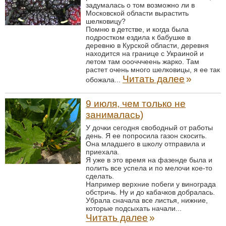
задумалась о том возможно ли в
Московской области вырастить
шелковицу?
Помню в детстве, и когда была
подростком ездила к бабушке в
деревню в Курской области, деревня
находится на границе с Украиной и
летом там ооочччеень жарко. Там
растет очень много шелковицы, я ее так
Читать далее
»
обожала...
9 июля, чем только не
занималась)
У дочки сегодня свободный от работы
день. Я ее попросила газон скосить.
Она младшего в школу отправила и
приехала.
Я уже в это время на фазенде была и
полить все успела и по мелочи кое-то
сделать.
Например верхние побеги у винограда
обстричь. Ну и до кабачков добралась.
Убрала сначала все листья, нижние,
которые подсыхать начали...
Читать далее
»