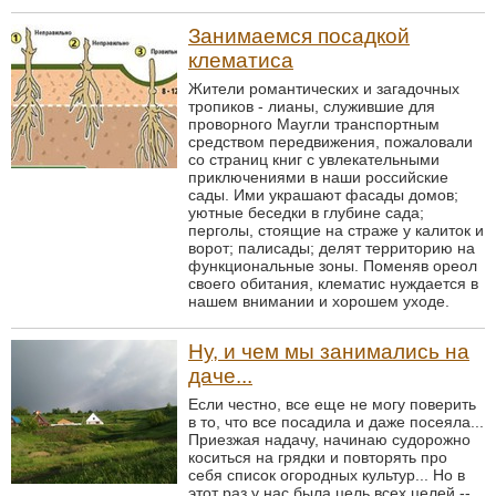
Занимаемся посадкой
клематиса
Жители романтических и загадочных
тропиков - лианы, служившие для
проворного Маугли транспортным
средством передвижения, пожаловали
со страниц книг с увлекательными
приключениями в наши российские
сады. Ими украшают фасады домов;
уютные беседки в глубине сада;
перголы, стоящие на страже у калиток и
ворот; палисады; делят территорию на
функциональные зоны. Поменяв ореол
своего обитания, клематис нуждается в
нашем внимании и хорошем уходе.
Ну, и чем мы занимались на
даче...
Если честно, все еще не могу поверить
в то, что все посадила и даже посеяла...
Приезжая надачу, начинаю судорожно
коситься на грядки и повторять про
себя список огородных культур... Но в
этот раз у нас была цель всех целей --