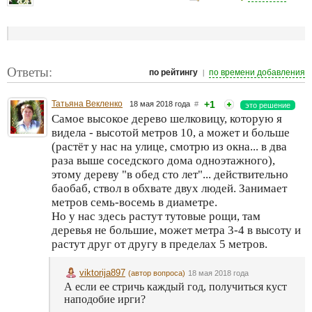
Ответы:
|
по рейтингу
по времени добавления
Татьяна Векленко
+1
18 мая 2018 года
#
это решение
Самое высокое дерево шелковицу, которую я
видела - высотой метров 10, а может и больше
(растёт у нас на улице, смотрю из окна... в два
раза выше соседского дома одноэтажного),
этому дереву "в обед сто лет"... действительно
баобаб, ствол в обхвате двух людей. Занимает
метров семь-восемь в диаметре.
Но у нас здесь растут тутовые рощи, там
деревья не большие, может метра 3-4 в высоту и
растут друг от другу в пределах 5 метров.
viktorija897
(автор вопроса)
18 мая 2018 года
А если ее стричь каждый год, получиться куст
наподобие ирги?