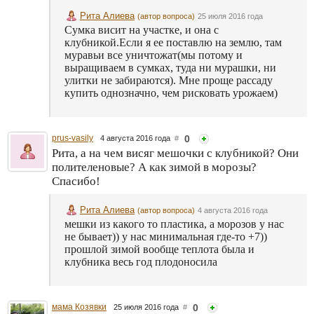
Рита Алиева
(автор вопроса)
25 июля 2016 года
Сумка висит на участке, и она с
клубникой.Если я ее поставлю на землю, там
муравьи все уничтожат(мы потому и
выращиваем в сумках, туда ни мурашки, ни
улитки не забираются). Мне проще рассаду
купить однозначно, чем рисковать урожаем)
prus-vasily
0
4 августа 2016 года
#
Рита, а на чем висяг мешочки с клубникой? Они
полителеновые? А как зимой в морозы?
Спасибо!
Рита Алиева
(автор вопроса)
4 августа 2016 года
мешки из какого то пластика, а морозов у нас
не бывает)) у нас минимальная где-то +7))
прошлой зимой вообще теплота была и
клубника весь год плодоносила
мама Козявки
0
25 июля 2016 года
#