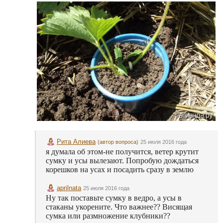
Рита Алиева
(автор вопроса)
25 июля 2016 года
я думала об этом-не получится, ветер крутит
сумку и усы вылезают. Попробую дождаться
корешков на усах и посадить сразу в землю
aprilnata
25 июля 2016 года
Ну так поставьте сумку в ведро, а усы в
стаканы укорените. Что важнее?? Висящая
сумка или размножение клубники??