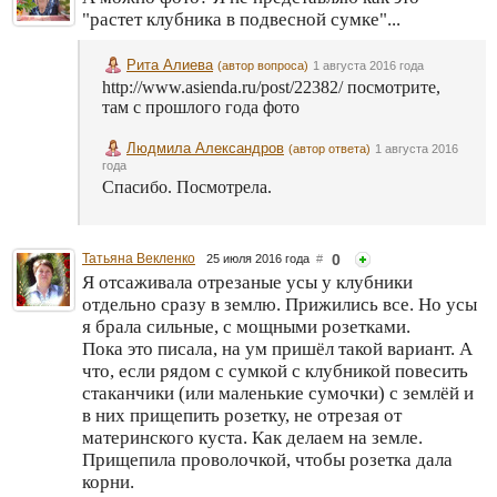
"растет клубника в подвесной сумке"...
Рита Алиева
(автор вопроса)
1 августа 2016 года
http://www.asienda.ru/post/22382/ посмотрите,
там с прошлого года фото
Людмила Александров
(автор ответа)
1 августа 2016
года
Спасибо. Посмотрела.
Татьяна Векленко
0
25 июля 2016 года
#
Я отсаживала отрезаные усы у клубники
отдельно сразу в землю. Прижились все. Но усы
я брала сильные, с мощными розетками.
Пока это писала, на ум пришёл такой вариант. А
что, если рядом с сумкой с клубникой повесить
стаканчики (или маленькие сумочки) с землёй и
в них прищепить розетку, не отрезая от
материнского куста. Как делаем на земле.
Прищепила проволочкой, чтобы розетка дала
корни.