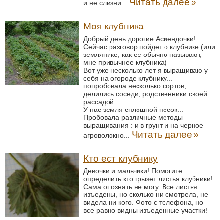
Читать далее
»
и не слизни...
Моя клубника
Добрый день дорогие Асиендочки!
Сейчас разговор пойдет о клубнике (или
землянике, как ее обычно называют,
мне привычнее клубника)
Вот уже несколько лет я выращиваю у
себя на огороде клубнику...
попробовала несколько сортов,
делились соседи, родственники своей
рассадой.
У нас земля сплошной песок...
Пробовала различные методы
выращивания : и в грунт и на черное
Читать далее
»
агроволокно...
Кто ест клубнику
Девочки и мальчики! Помогите
определить кто грызет листья клубники!
Сама опознать не могу. Все листья
изъедены, но сколько ни смотрела, не
видела ни кого. Фото с телефона, но
все равно видны изъеденные участки!