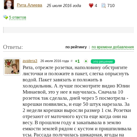
Рита Алиева
4
710
25 июля 2016 года
5 ответов
Ответы:
|
по рейтингу
по времени добавления
avatera3
+1
26 июля 2016 года
#
это решение
Рита, отрежте розетки, наполовину обстригите
листочки и положите в пакет, слегка опрыснуть
водой. Пакет завязать и положить в
холодильник. А лучше посмотрите видио Юлии
Минаевой, это у нее я научилась. Сначала 10
розеток так сделала, дней через 5 посмотрела -
корешки появились, и еще 50 штук нарезала. За
2 недели корешки выросли размер 1 см. Розетки
отрезают от маточного куста еще когда они на
весу. В прошлом году я закапывала в землю
емкости землей рядом с кустом и пришпиливала
усы. Рассада получилась шикарная, ягоды на