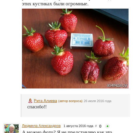
этих кустиках были огромные.
Рита Алиева
(автор вопроса)
26 июля 2016 года
спасибо!!
Людмила Александров
0
1 августа 2016 года
#
А можно фото? Я не представляю как это