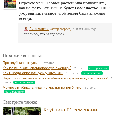
Отрежте усы. Первые растеньица прикопайте,
как на фото Татьяны. И будет Вам счастье! 100%
укоренятся, главное чтоб земля была влажная
всегда.
Рита Алиева
(автор вопроса)
25 июля 2016 года
спасибо, так и сделаю)
Похожие вопросы:
Про клубничные усы.
5 ответов
Как размножить сильнорослую ежевику?
2 ответа
есть решение
Как и когда обрезать усы у клубники
5 ответов
есть решение
Надо ли оставлять усы на клубнике во время плодоношения?
3
ответа
есть решение
Можно ли убирать лишние листья на клубнике
3 ответа
есть решение
Смотрите также:
Клубника F1 семенами