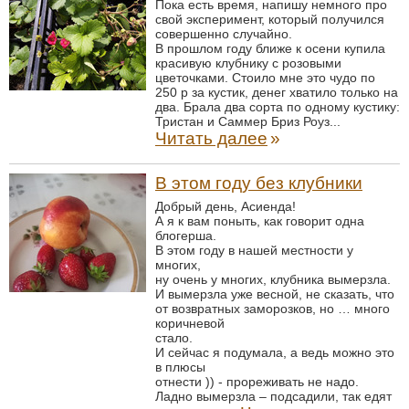
Пока есть время, напишу немного про
свой эксперимент, который получился
совершенно случайно.
В прошлом году ближе к осени купила
красивую клубнику с розовыми
цветочками. Стоило мне это чудо по
250 р за кустик, денег хватило только на
два. Брала два сорта по одному кустику:
Тристан и Саммер Бриз Роуз...
Читать далее
»
В этом году без клубники
Добрый день, Асиенда!
А я к вам поныть, как говорит одна
блогерша.
В этом году в нашей местности у
многих,
ну очень у многих, клубника вымерзла.
И вымерзла уже весной, не сказать, что
от возвратных заморозков, но … много
коричневой
стало.
И сейчас я подумала, а ведь можно это
в плюсы
отнести )) - прореживать не надо.
Ладно вымерзла – подсадили, так едят