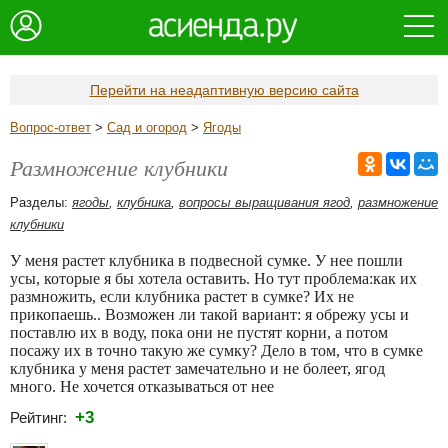
Перейти на неадаптивную версию сайта
Вопрос-ответ
>
Сад и огород
>
Ягоды
Размножение клубники
Разделы:
ягоды
,
клубника
,
вопросы выращивания ягод
,
размножение
клубники
У меня растет клубника в подвесной сумке. У нее пошли
усы, которые я бы хотела оставить. Но тут проблема:как их
размножить, если клубника растет в сумке? Их не
прикопаешь.. Возможен ли такой вариант: я обрежу усы и
поставлю их в воду, пока они не пустят корни, а потом
посажу их в точно такую же сумку? Дело в том, что в сумке
клубника у меня растет замечательно и не болеет, ягод
много. Не хочется отказываться от нее
+3
Рейтинг: