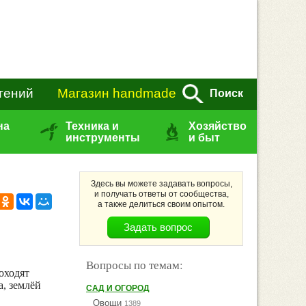
тений
Магазин handmade
Поиск
на
Техника и
Хозяйство
инструменты
и быт
Здесь вы можете задавать вопросы,
и получать ответы от сообщества,
а также делиться своим опытом.
Вопросы по темам:
оходят
а, землёй
САД И ОГОРОД
Овощи
1389