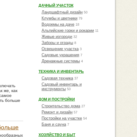
ДАЧНЫЙ УЧАСТОК
Ландшафтный дизайн
50
Клумбы и цветники
79
Водоемы на даче
18
Альпийские горки и рокарии
11
Живые изгороди
32
Заборы и ограды
8
Освещение участка
3
Садовые украшения
7
Дренажные системы
4
ТЕХНИКА И ИНВЕНТАРЬ
Садовая техника
37
Садовый инвентарь и
ключать
инструменты
50
к же, как
 самое
ДОМ И ПОСТРОЙКИ
сть больше
Строительство дома
27
Ремонт и дизайн
57
Постройки на участке
54
Баня и сауна
7
 больше
знообразных
ХОЗЯЙСТВО И БЫТ