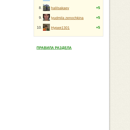
8.
+5
halilsakaev
9.
+5
lyudmila zenochkina
10.
+5
Нурия1301
ПРАВИЛА РАЗДЕЛА