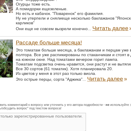
Огурцы тоже есть.
А помидорки ещезеленые.
Но есть и кабачок. "Поваренок" его фамилия.
Ну не утерпели и снялиеще несколько баклажанов "Японск
карликов"
Читать далее
Они еще не совсем вызрели конечно...
Рассаде больше месяца!
Это томатам больше месяца, а баклажанам и перцам уже 
полтора. Все уже распикированы по стаканчикам и стоят в
на южном окне. Над томатами вечером горит лампа.
Томатам подсветка очень нравится, они растут и не вытяги
Все 30 сортов (61 томатик). Хотя планировала 20.
Из цветов у меня в этот раз только виола.
Читать далее
»
Это острые перцы, сорта "Аджика"...
вить комментарий к вопросу или уточнить у его автора подробности -
не
используйте э
/обсудить вопрос" под текстом вопроса!