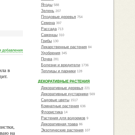
Ягоды
588
Зелень
207
Плодовые деревья
754
Семена
397
Рассада
713
Саженцы
310
Грибы
130
Лекарственные растения
84
и добавления
Удобрения
345
Почва
281
Болезни и вредители
1736
ила в
Теплицы и парники
128
дит.
ДЕКОРАТИВНЫЕ РАСТЕНИЯ
Декоративные деревья
221
Декоративные кустарники
569
Садовые цветы
1517
Комнатные растения
636
Флористика
14
Растения для водоемов
9
Декоративная трава
86
истки,
Экзотические растения
107
иваю на