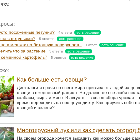
чку.
росы:
густо посаженные петунии?
4 ответа
есть решение
ьше с петуньями?
5 ответов
есть решение
ице в мешках на бетонную поверхность.
1 ответ
есть решение
елить что за растение
3 ответа
есть решение
ь семенной картофель?
5 ответов
есть решение
кже:
Как больше есть овощи?
Диетологи и врачи со всего мира призывают людей чаще в
овощи в ежедневный рацион. Но далеко не все любят их та
колбасы, сыры и мясо. В августе – в сезон сбора урожая –
время переходить на овощную диету. Как приучить себя е
овощей и зелени?
Многоярусный лук или как сделать огород
На своем огороде хочется высадить как можно больше ра