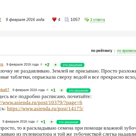
2
4
1057
9 февраля 2016 года
3 ответа
|
по рейтингу
по времен
ha
+2
9 февраля 2016 года
#
это решение
лочку не раздавливаю. Землей не присыпаю. Просто разлож
ные таблетки, опрыскала сверху водой и все прекрасно всхо
hka67
+1
9 февраля 2016 года
#
это решение
десь все подробно расписано, почитайте:
://www.asienda.ru/post/10379/?page=6
сь:
https://www.asienda.ru/post/14175/
+1
9 февраля 2016 года
#
это решение
просто, то я раскладываю семена при помощи влажной зубоч
киваю из пулевизатора и той же зубочисткой слегка надавл