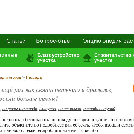
Статьи
Вопрос-ответ
Энциклопедия рас
ативные
Благоустройство
Строительство 
участка
участке
ад и огород
>
Рассада
 ещё раз как сеять петунию в дражже,
росли больше семян?
,
вопросы о рассаде
,
Петунии
,
посев семян
,
рассада петуний
нь боюсь и беспокоюсь по поводу посадки петуний. то плохо вс
огите объясните по подробнеее как её сеять, чтобы взошли семен
и не надо драже раздроблять или нет? спасибо