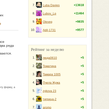
7.
+13618
Luba Davies
8.
+11464
Lubov_Lp
их
9.
+9835
Oleveg
»
10.
+9577
Adil-1731
все
 два ряда
Рейтинг за неделю
ваются.
1.
+5
люда0610
2.
+5
Томатина
3.
+5
Тамара 1005
4.
+5
Пчела Жужа
ту форму, а
5.
+5
zykova 23
6.
+5
тигрица-2
7.
+5
aromo