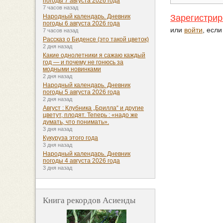
погоды 7 августа 2026 года
7 часов назад
Зарегистрир
Народный календарь. Дневник
погоды 6 августа 2026 года
или
войти
, есл
7 часов назад
Рассказ о Биденсе (это такой цветок)
2 дня назад
Какие однолетники я сажаю каждый
год — и почему не гонюсь за
модными новинками
2 дня назад
Народный календарь. Дневник
погоды 5 августа 2026 года
2 дня назад
Август : Клубника „Брилла“ и другие
цветут, плодят. Теперь : «надо же
думать, что понимать».
3 дня назад
Кукуруза этого года
3 дня назад
Народный календарь. Дневник
погоды 4 августа 2026 года
3 дня назад
Книга рекордов Асиенды