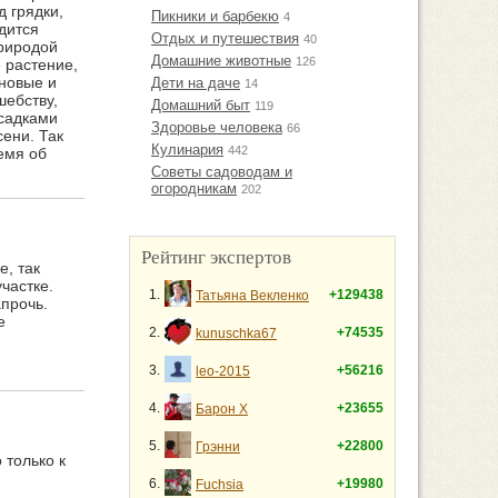
 грядки,
Пикники и барбекю
4
дится
Отдых и путешествия
40
природой
Домашние животные
126
 растение,
 новые и
Дети на даче
14
шебству,
Домашний быт
119
осадками
Здоровье человека
66
сени. Так
Кулинария
442
емя об
Советы садоводам и
огородникам
202
Рейтинг экспертов
, так
частке.
1.
+129438
Татьяна Векленко
апрочь.
е
2.
+74535
kunuschka67
3.
+56216
leo-2015
4.
+23655
Барон Х
5.
+22800
Грэнни
 только к
6.
+19980
Fuchsia