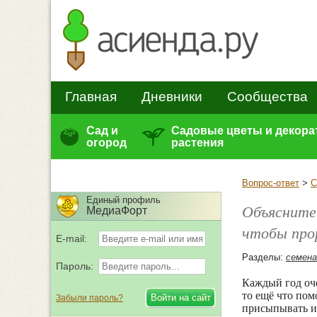
Главная
Дневники
Сообщества
Сад и
Садовые цветы и декор
огород
растения
Вопрос-ответ
>
С
Единый профиль
Объясните
МедиаФорт
чтобы про
E-mail:
Разделы:
семена
Пароль:
Каждый год оче
то ещё что пом
Забыли пароль?
присыпывать ил