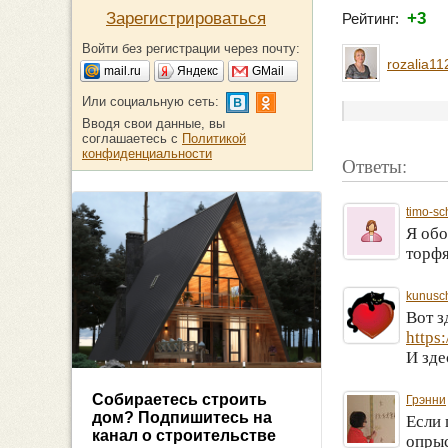
Зарегистрироваться
+3
Рейтинг:
Войти без регистрации через почту:
rozalia11
mail.ru
Яндекс
GMail
Или социальную сеть:
Вводя свои данные, вы
соглашаетесь с
Политикой
конфиденциальности
Ответы:
timo-sc
Я обо
торфя
kunusc
Вот з
https
И зде
Собираетесь строить
Грэнни
дом? Подпишитесь на
Если 
канал о строительстве
опрыс