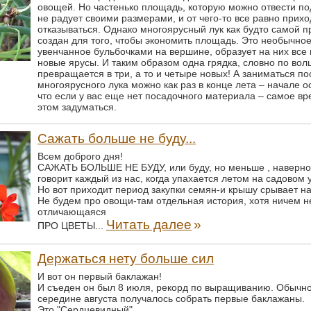
овощей. Но частенько площадь, которую можно отвести под
не радует своими размерами, и от чего-то все равно прихо
отказываться. Однако многоярусный лук как будто самой 
создан для того, чтобы экономить площадь. Это необычное
увенчанное бульбочками на вершине, образует на них все
новые ярусы. И таким образом одна грядка, словно по вол
превращается в три, а то и четыре новых! А заниматься п
многоярусного лука можно как раз в конце лета – начале о
что если у вас еще нет посадочного материала – самое вр
этом задуматься.
Сажать больше не буду...
Всем доброго дня!
САЖАТЬ БОЛЬШЕ НЕ БУДУ, или буду, но меньше , наверное
говорит каждый из нас, когда упахается летом на садовом у
Но вот приходит период закупки семян-и крышу срывает н
Не будем про овощи-там отдельная история, хотя ничем н
отличающаяся
Читать далее
»
ПРО ЦВЕТЫ...
Держаться нету больше сил
И вот он первый баклажан!
И съеден он был 8 июля, рекорд по выращиванию. Обычно
середине августа получалось собрать первые баклажаны.
Это "Сердцевидный".