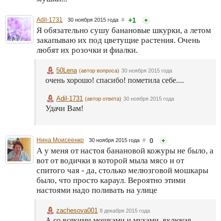
Adil-1731
+1
30 ноября 2015 года
#
Я обязательно сушу банановые шкурки, а летом
закапываю их под цветущие растения. Очень
любят их розочки и фиалки.
50Lena
(автор вопроса)
30 ноября 2015 года
очень хорошо! спасибо! пометила себе....
Adil-1731
(автор ответа)
30 ноября 2015 года
Удачи Вам!
Нина Моисеенко
0
30 ноября 2015 года
#
А у меня от настоя банановой кожуры не было, а
вот от водички в которой мыла мясо и от
спитого чая - да, столько мелюзговой мошкары
было, что просто караул. Вероятно этими
настоями надо поливать на улице
zachesova001
8 декабря 2015 года
А со всякими мошками и мухами, включая