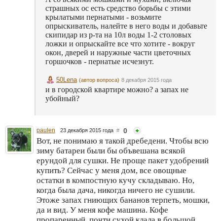
страшных ос есть средство борьбы с этими
крылатыми пернатыми - возьмите
опрыскиватель, налейте в него воды и добавьте
скипидар из р-та на 10л воды 1-2 столовых
ложки и опрыскайте все что хотите - вокруг
окон, дверей и наружные части цветочных
горшочков - пернатые исчезнут.
50Lena
(автор вопроса)
8 декабря 2015 года
и в городской квартире можно? а запах не
убойный?
paulen
0
23 декабря 2015 года
#
Вот, не понимаю я такой дребедени. Чтобы всю
зиму батареи были бы объвешана всякой
ерундой для сушки. Не проще пакет удобрений
купить? Сейчас у меня дом, все овощные
остатки в компостную кучу складываю. Но,
когда была дача, никогда ничего не сушили.
Этоже запах гниющих бананов терпеть, мошки,
да и вид. У меня кофе машина. Кофе
пропаренный, почти сухой клала в большой