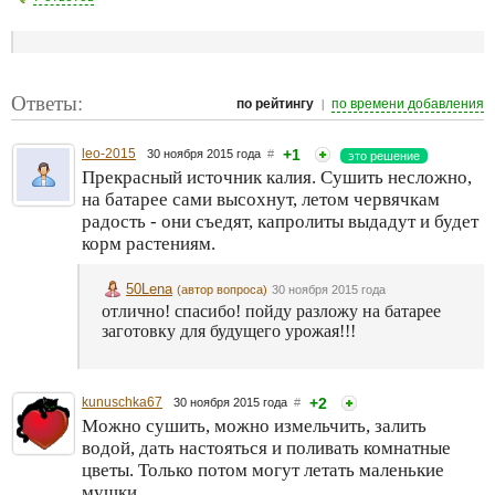
Ответы:
|
по рейтингу
по времени добавления
leo-2015
+1
30 ноября 2015 года
#
это решение
Прекрасный источник калия. Сушить несложно,
на батарее сами высохнут, летом червячкам
радость - они съедят, капролиты выдадут и будет
корм растениям.
50Lena
(автор вопроса)
30 ноября 2015 года
отлично! спасибо! пойду разложу на батарее
заготовку для будущего урожая!!!
kunuschka67
+2
30 ноября 2015 года
#
Можно сушить, можно измельчить, залить
водой, дать настояться и поливать комнатные
цветы. Только потом могут летать маленькие
мушки...