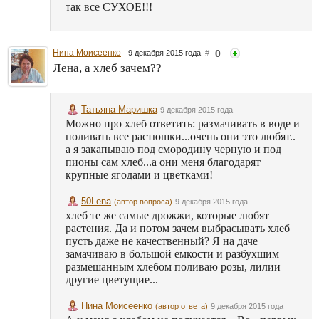
так все СУХОЕ!!!
Нина Моисеенко
0
9 декабря 2015 года
#
Лена, а хлеб зачем??
Татьяна-Маришка
9 декабря 2015 года
Можно про хлеб ответить: размачивать в воде и
поливать все растюшки...очень они это любят..
а я закапываю под смородину черную и под
пионы сам хлеб...а они меня благодарят
крупные ягодами и цветками!
50Lena
(автор вопроса)
9 декабря 2015 года
хлеб те же самые дрожжи, которые любят
растения. Да и потом зачем выбрасывать хлеб
пусть даже не качественный? Я на даче
замачиваю в большой емкости и разбухшим
размешанным хлебом поливаю розы, лилии
другие цветущие...
Нина Моисеенко
(автор ответа)
9 декабря 2015 года