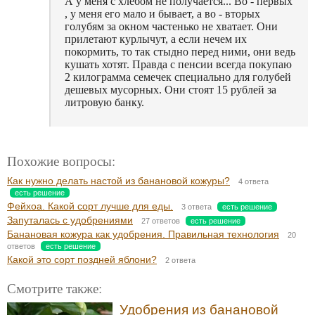
А у меня с хлебом не получается... Во - первых
, у меня его мало и бывает, а во - вторых
голубям за окном частенько не хватает. Они
прилетают курлычут, а если нечем их
покормить, то так стыдно перед ними, они ведь
кушать хотят. Правда с пенсии всегда покупаю
2 килограмма семечек специально для голубей
дешевых мусорных. Они стоят 15 рублей за
литровую банку.
Похожие вопросы:
Как нужно делать настой из банановой кожуры?
4 ответа
есть решение
Фейхоа. Какой сорт лучше для еды.
3 ответа
есть решение
Запуталась с удобрениями
27 ответов
есть решение
Банановая кожура как удобрения. Правильная технология
20
ответов
есть решение
Какой это сорт поздней яблони?
2 ответа
Смотрите также:
Удобрения из банановой