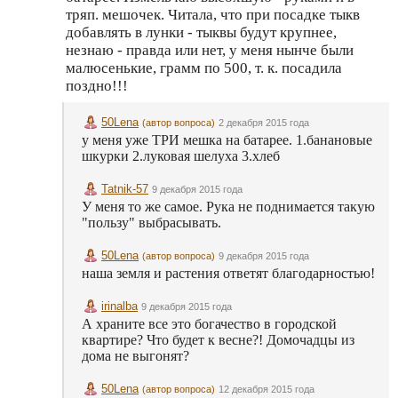
тряп. мешочек. Читала, что при посадке тыкв
добавлять в лунки - тыквы будут крупнее,
незнаю - правда или нет, у меня нынче были
малюсенькие, грамм по 500, т. к. посадила
поздно!!!
50Lena
(автор вопроса)
2 декабря 2015 года
у меня уже ТРИ мешка на батарее. 1.банановые
шкурки 2.луковая шелуха 3.хлеб
Tatnik-57
9 декабря 2015 года
У меня то же самое. Рука не поднимается такую
"пользу" выбрасывать.
50Lena
(автор вопроса)
9 декабря 2015 года
наша земля и растения ответят благодарностью!
irinalba
9 декабря 2015 года
А храните все это богачество в городской
квартире? Что будет к весне?! Домочадцы из
дома не выгонят?
50Lena
(автор вопроса)
12 декабря 2015 года