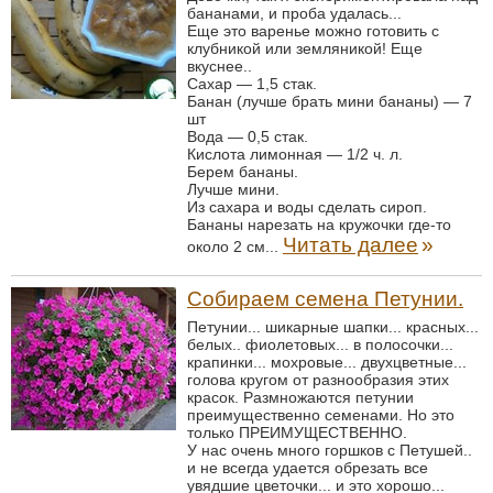
бананами, и проба удалась...
Еще это варенье можно готовить с
клубникой или земляникой! Еще
вкуснее..
Сахар — 1,5 стак.
Банан (лучше брать мини бананы) — 7
шт
Вода — 0,5 стак.
Кислота лимонная — 1/2 ч. л.
Берем бананы.
Лучше мини.
Из сахара и воды сделать сироп.
Бананы нарезать на кружочки где-то
Читать далее
»
около 2 см...
Собираем семена Петунии.
Петунии... шикарные шапки... красных...
белых.. фиолетовых... в полосочки...
крапинки... мохровые... двухцветные...
голова кругом от разнообразия этих
красок. Размножаются петунии
преимущественно семенами. Но это
только ПРЕИМУЩЕСТВЕННО.
У нас очень много горшков с Петушей..
и не всегда удается обрезать все
увядшие цветочки... и это хорошо...