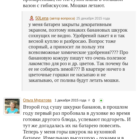
вазон с гибискусом. Мошки летают.
50Lena
(автор вопроса)
25 декабря 2015 года
у меня батареи закрыты декоративным
экраном, поэтому никаких банановых шкурок
сохнущих не видно. Удобрений пакет я и так
весной куплю и разбросаю. Вопрос тоже
спорный, а приносит ли пользу эти
всевозможные химические удобрения???? Про
банановую кожуру пишут что очень полезное
лакомство для роз и др. цветов. Так почему бы
ее не собирать зимой??? В квартире ничего в
цветочные горшки не насыпаю и не
закапываю, от полива будут летать мошки.
Ольга Муратова
0
1 декабря 2015 года
#
Второй год сушу шкурки бананов, в прошлом
году первый раз пробовала в духовке во время
готовки другого блюда, успевают подгореть. И
тут же догадалась их на батарею повесить.
Теперь у меня горы шкурок на кухонной
батарее. Измельчаю высохшую - руками и в