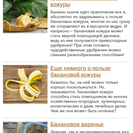
кожуры
Бананы нынче едят практически все и,
абсолютно не задумываясь о пользе
банановых кожурок, многие из нас сразу
же отправляют их в мусорное ведро. И
напрасно – банановая кожура может
стать верной помощницей дачника,
ведь из нее получаются превосходные
удобрения! При этом готовить
чудодейственные удобрения можно
самыми разнообразными способами!
Еще немного о пользе
банановой кожуры
Казалось бы, на ней можно только
хорошо поскользнуться. Но,
оказывается, банановая кожура
способна стать помощником во многих
хозяйственно-огородных, кулинарных,
косметических и даже лечебных делах.
Чем же она может быть полезна?
Банановое варенье
Девочки, так я экспериментировала над