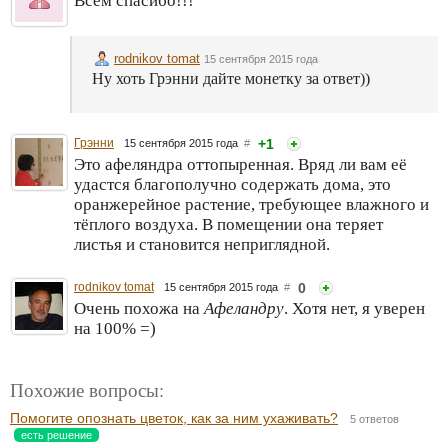
Всем спасибо!!!
rodnikov tomat
15 сентября 2015 года
Ну хоть Грэнни дайте монетку за ответ))
Грэнни
+1
15 сентября 2015 года
#
Это афеляндра оттопыренная. Вряд ли вам её
удастся благополучно содержать дома, это
оранжерейное растение, требующее влажного и
тёплого воздуха. В помещении она теряет
листья и становится неприглядной.
rodnikov tomat
0
15 сентября 2015 года
#
Очень похожа на
Афеландру
. Хотя нет, я уверен
на 100% =)
Похожие вопросы:
Помогите опознать цветок, как за ним ухаживать?
5 ответов
есть решение