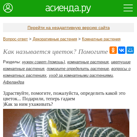
Перейти на неадаптивную версию сайта
Вопрос-ответ
>
Декоративные растения
>
Комнатные растения
Как называется цветок? Помогите
Разделы:
нужен совет (помощь)
,
комнатные растения
,
цветущие
комнатные растения
,
помогите определить растение
,
вопросы о
комнатных растениях
,
уход за комнатными растениями
,
Афеландра
Здраствуйте, помогите, пожалуйста, определить какой это
цветок... Подарили, теперь гадаем
)Как за ним ухаживать?