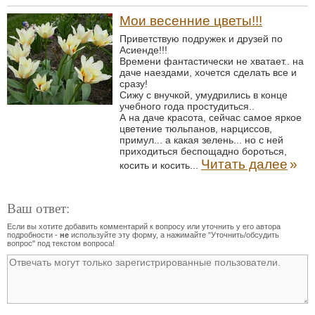
Мои весенние цветы!!!
Приветствую подружек и друзей по
Асиенде!!!
Времени фантастически не хватает.. на
даче наездами, хочется сделать все и
сразу!
Сижу с внучкой, умудрились в конце
учебного года простудиться..
А на даче красота, сейчас самое яркое
цветение тюльпанов, нарциссов,
примул... а какая зелень... но с ней
приходиться беспощадно бороться,
Читать далее
»
косить и косить...
Ваш ответ:
Если вы хотите добавить комментарий к вопросу или уточнить у его автора
подробности -
не
используйте эту форму, а нажимайте "Уточнить/обсудить
вопрос" под текстом вопроса!