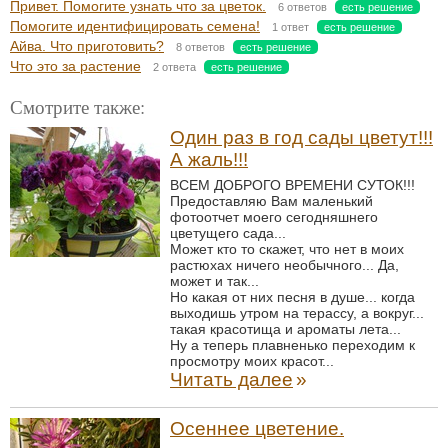
Привет. Помогите узнать что за цветок.
6 ответов
есть решение
Помогите идентифицировать семена!
1 ответ
есть решение
Айва. Что приготовить?
8 ответов
есть решение
Что это за растение
2 ответа
есть решение
Смотрите также:
Один раз в год сады цветут!!!
А жаль!!!
ВСЕМ ДОБРОГО ВРЕМЕНИ СУТОК!!!
Предоставляю Вам маленький
фотоотчет моего сегодняшнего
цветущего сада...
Может кто то скажет, что нет в моих
растюхах ничего необычного... Да,
может и так...
Но какая от них песня в душе... когда
выходишь утром на терассу, а вокруг...
такая красотища и ароматы лета...
Ну а теперь плавненько переходим к
просмотру моих красот...
Читать далее
»
Осеннее цветение.