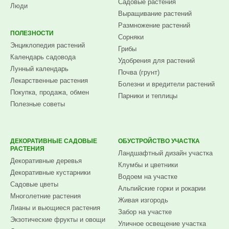
Садовые растения
Люди
Выращивание растений
Размножение растений
ПОЛЕЗНОСТИ
Сорняки
Энциклопедия растений
Грибы
Календарь садовода
Удобрения для растений
Лунный календарь
Почва (грунт)
Лекарственные растения
Болезни и вредители растений
Покупка, продажа, обмен
Парники и теплицы
Полезные советы
ДЕКОРАТИВНЫЕ САДОВЫЕ
ОБУСТРОЙСТВО УЧАСТКА
РАСТЕНИЯ
Ландшафтный дизайн участка
Декоративные деревья
Клумбы и цветники
Декоративные кустарники
Водоем на участке
Садовые цветы
Альпийские горки и рокарии
Многолетние растения
Живая изгородь
Лианы и вьющиеся растения
Забор на участке
Экзотические фрукты и овощи
Уличное освещение участка