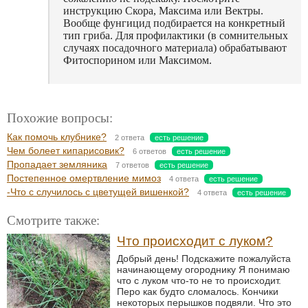
инструкцию Скора, Максима или Вектры.
Вообще фунгицид подбирается на конкретный
тип гриба. Для профилактики (в сомнительных
случаях посадочного материала) обрабатывают
Фитоспорином или Максимом.
Похожие вопросы:
Как помочь клубнике?
2 ответа
есть решение
Чем болеет кипарисовик?
6 ответов
есть решение
Пропадает земляника
7 ответов
есть решение
Постепенное омертвление мимоз
4 ответа
есть решение
-Что с случилось с цветущей вишенкой?
4 ответа
есть решение
Смотрите также:
Что происходит с луком?
Добрый день! Подскажите пожалуйста
начинающему огороднику Я понимаю
что с луком что-то не то происходит.
Перо как будто сломалось. Кончики
некоторых перышков подвяли. Что это