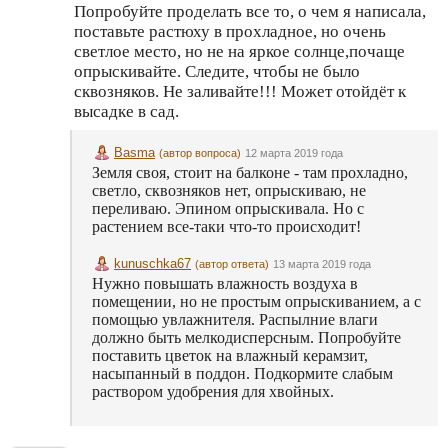
Попробуйте проделать все то, о чем я написала,
поставьте растюху в прохладное, но очень
светлое место, но не на яркое солнце,почаще
опрыскивайте. Следите, чтобы не было
сквозняков. Не заливайте!!! Может отойдёт к
высадке в сад.
Basma
(автор вопроса)
12 марта 2019 года
Земля своя, стоит на балконе - там прохладно,
светло, сквозняков нет, опрыскиваю, не
переливаю. Эпином опрыскивала. Но с
растением все-таки что-то происходит!
kunuschka67
(автор ответа)
13 марта 2019 года
Нужно повышать влажность воздуха в
помещении, но не простым опрыскиванием, а с
помощью увлажнителя. Распылние влаги
должно быть мелкодисперсным. Попробуйте
поставить цветок на влажный керамзит,
насыпанный в поддон. Подкормите слабым
раствором удобрения для хвойных.