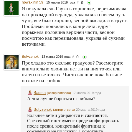
nowak nin 59
0
15 марта 2019 года
#
Я покупала ель Гаука в горшочке, перезимовала
на прохладной веранда, увлажняла совсем чуть-
чуть, все было хорошо, весной высадила в грунт.
Проблемы появились в конце лета: вдруг
порыжела половина верхней части, весной
посмотрю как перезимовала, укрыла её сухими
веточками.
Butyzenok
0
13 марта 2019 года
#
Прохладно это сколько градусов? Рассмотрите
внимательно хвоинки нет ли на них точек или
пятен на веточках. Чисто внешне пока больше
похоже на грибок.
Basma
(автор вопроса)
17 марта 2019 года
А чем лучше бороться с грибком?
Butyzenok
(автор ответа)
20 марта 2019 года
Больные ветки убираются и сжигаются.
Срезочный инструмент продезинфицировать
после срезки, конкретный фунгицид к
сожалению не подскажу. Посмотрите