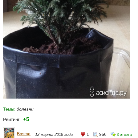
Темы:
болезни
+5
Рейтинг:
Basma
1
956
12 марта 2019 года
3 ответа