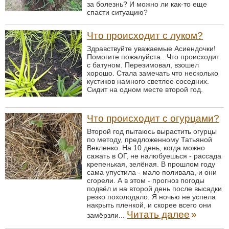
за болезнь? И можно ли как-то еще
спасти ситуацию?
Что происходит с луком?
Здравствуйте уважаемые Асиендочки!
Помогите пожалуйста . Что происходит
с батуном. Перезимовал, взошел
хорошо. Стала замечать что несколько
кустиков намного светлее соседних.
Сидит на одном месте второй год.
Что происходит с огурцами?
Второй год пытаюсь вырастить огурцы
по методу, предложенному Татьяной
Векленко. На 10 день, когда можно
сажать в ОГ, не налюбуешься - рассада
крепенькая, зелёная. В прошлом году
сама упустила - мало поливала, и они
сгорели. А в этом - прогноз погоды
подвёл и на второй день после высадки
резко похолодало. Я ночью не успела
накрыть пленкой, и скорее всего они
Читать далее
»
замёрзли...