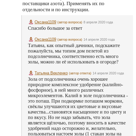
поставщики азота). Применять их по
отдельности и по инструкции.
Оксана1109
(автор вопроса)
8 апреля 2020 года
Спасибо большое за ответ
Оксана1109
(автор вопроса)
14 апреля 2020 года
Татьяна, как опытный дачники, подскажите
пожалуйста, мы топим дом пелетой из
подсолнечника, соответственно есть много
золы, можно ли её использовать в огороде?
Татьяна Векленко
(автор ответа)
14 апреля 2020 года
Зола от подсолнечника очень хорошее
природное комплексное удобрение (калийно-
фосфорное), в ней много различных
микроэлементов. Калий в золе подсолнечника -
это поташ. При подкормке поташом моркови,
свёклы улучшаются их цветовые и вкусовые
качества...становятся насыщеннее и по цвету и
по вкусу. Но не надо забывать, что зола
является щёлочью, поэтому вносить в качестве
удобрений надо осторожно и, желательно,
пользоваться настоем золы (1 стакан золы на