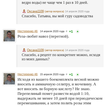
ведро воды) не чаще чем 1 раз в 10 дней.
Оксана1109
(автор вопроса)
14 апреля 2020 года
Спасибо, Татьяна, вы мой гуру садоводства
Нестеренко 46
+1
14 апреля 2020 года
#
Роза-любит навоз (перегной).
Оксана1109
(автор вопроса)
14 апреля 2020 года
Спасибо, а рецепт по конкретнее можно, исходя
из моих данных?
Нестеренко 46
+1
15 апреля 2020 года
#
Исходя из вашего боекомплекта весной можно
вносить и аммиачную селитру, и мочевину. А
вот вносить ли борную кислоту? Не знаю.
Перепелиный помет развести водой 1:10,
выдержать не менее 10 дней при периодическом
перемешивании, а затем полить розы этим