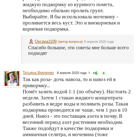
жидкую подкормку из куриного помета,
необходимо обильно пролить грунт.
Выбирайте. Я бы использовала мочевину -
проливается весь куст. Это и внекорневая и
корневая подкормка.
Оксана1109
(автор вопроса)
8 апреля 2020 года
Спасибо большое, эти советы мне больше всего
подходят
Татьяна Векленко
+6
8 апреля 2020 года
#
Так как роза- дочь навоза, то и навоз ей в
прикормку...
Помёт залить водой 1:1 (по объёму). Настоять 2
недели. Затем 1 стакан жидкого концентрата
разбавить в ведре воды и поливать розы. Такая
подкормка проводится не чаще, чем 1 раз в 10
дней. Навоз - это поставщик азота в почву. В
весенний период азот растениям необходим.
Также подойдут в качестве подкормки и
аммиачная селитра, и мочевина (тоже