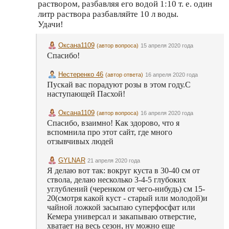
раствором, разбавляя его водой 1:10 т. е. один
литр раствора разбавляйте 10 л воды.
Удачи!
Оксана1109
(автор вопроса)
15 апреля 2020 года
Спасибо!
Нестеренко 46
(автор ответа)
16 апреля 2020 года
Пускай вас порадуют розы в этом году.С
наступающей Пасхой!
Оксана1109
(автор вопроса)
16 апреля 2020 года
Спасибо, взаимно! Как здорово, что я
вспомнила про этот сайт, где много
отзывчивых людей
GYLNAR
21 апреля 2020 года
Я делаю вот так: вокруг куста в 30-40 см от
ствола, делаю несколько 3-4-5 глубоких
углублений (черенком от чего-нибудь) см 15-
20(смотря какой куст - старый или молодой)и
чайной ложкой засыпаю суперфосфат или
Кемера универсал и закапываю отверстие,
хватает на весь сезон, ну можно еще