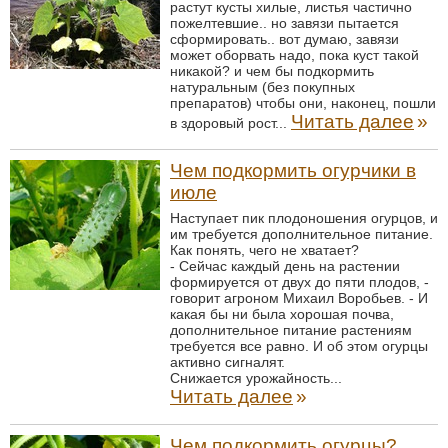
растут кусты хилые, листья частично
пожелтевшие.. но завязи пытается
сформировать.. вот думаю, завязи
может оборвать надо, пока куст такой
никакой? и чем бы подкормить
натуральным (без покупных
препаратов) чтобы они, наконец, пошли
Читать далее
»
в здоровый рост...
Чем подкормить огурчики в
июле
Наступает пик плодоношения огурцов, и
им требуется дополнительное питание.
Как понять, чего не хватает?
- Сейчас каждый день на растении
формируется от двух до пяти плодов, -
говорит агроном Михаил Воробьев. - И
какая бы ни была хорошая почва,
дополнительное питание растениям
требуется все равно. И об этом огурцы
активно сигналят.
Снижается урожайность...
Читать далее
»
Чем подкормить огурцы?