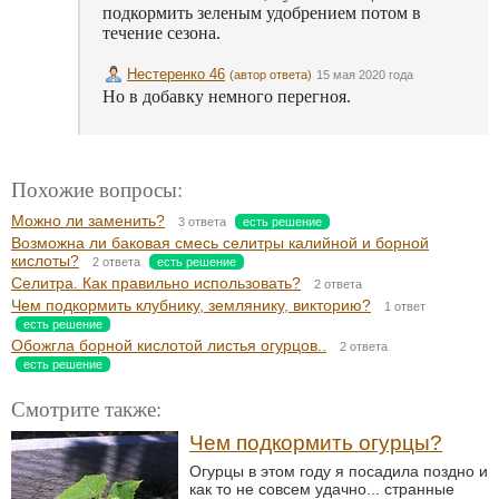
подкормить зеленым удобрением потом в
течение сезона.
Нестеренко 46
(автор ответа)
15 мая 2020 года
Но в добавку немного перегноя.
Похожие вопросы:
Можно ли заменить?
3 ответа
есть решение
Возможна ли баковая смесь селитры калийной и борной
кислоты?
2 ответа
есть решение
Селитра. Как правильно использовать?
2 ответа
Чем подкормить клубнику, землянику, викторию?
1 ответ
есть решение
Обожгла борной кислотой листья огурцов..
2 ответа
есть решение
Смотрите также:
Чем подкормить огурцы?
Огурцы в этом году я посадила поздно и
как то не совсем удачно... странные