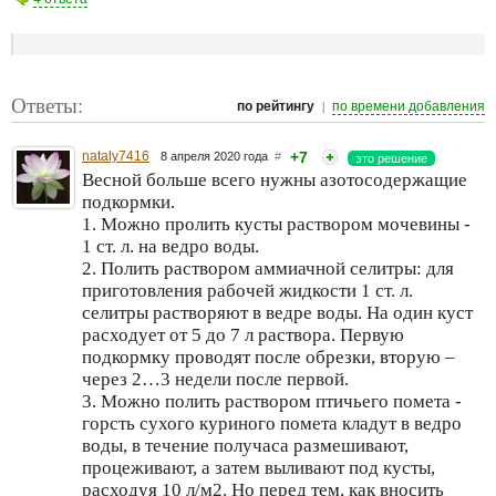
Ответы:
|
по рейтингу
по времени добавления
nataly7416
+7
8 апреля 2020 года
#
это решение
Весной больше всего нужны азотосодержащие
подкормки.
1. Можно пролить кусты раствором мочевины -
1 ст. л. на ведро воды.
2. Полить раствором аммиачной селитры: для
приготовления рабочей жидкости 1 ст. л.
селитры растворяют в ведре воды. На один куст
расходует от 5 до 7 л раствора. Первую
подкормку проводят после обрезки, вторую –
через 2…3 недели после первой.
3. Можно полить раствором птичьего помета -
горсть сухого куриного помета кладут в ведро
воды, в течение получаса размешивают,
процеживают, а затем выливают под кусты,
расходуя 10 л/м2. Но перед тем, как вносить