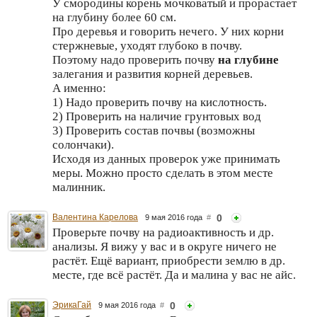
У смородины корень мочковатый и прорастает
на глубину более 60 см.
Про деревья и говорить нечего. У них корни
стержневые, уходят глубоко в почву.
Поэтому надо проверить почву
на глубине
залегания и развития корней деревьев.
А именно:
1) Надо проверить почву на кислотность.
2) Проверить на наличие грунтовых вод
3) Проверить состав почвы (возможны
солончаки).
Исходя из данных проверок уже принимать
меры. Можно просто сделать в этом месте
малинник.
Валентина Карелова
0
9 мая 2016 года
#
Проверьте почву на радиоактивность и др.
анализы. Я вижу у вас и в округе ничего не
растёт. Ещё вариант, приобрести землю в др.
месте, где всё растёт. Да и малина у вас не айс.
ЭрикаГай
0
9 мая 2016 года
#