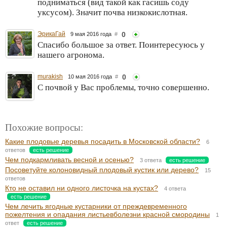
подниматься (вид такой как гасишь соду
уксусом). Значит почва низкокислотная.
ЭрикаГай
0
9 мая 2016 года
#
Спасибо большое за ответ. Поинтересуюсь у
нашего агронома.
murakish
0
10 мая 2016 года
#
С почвой у Вас проблемы, точно совершенно.
Похожие вопросы:
Какие плодовые деревья посадить в Московской области?
6
ответов
есть решение
Чем подкармливать весной и осенью?
3 ответа
есть решение
Посоветуйте колоновидный плодовый кустик или дерево?
15
ответов
Кто не оставил ни одного листочка на кустах?
4 ответа
есть решение
Чем лечить ягодные кустарники от преждевременного
пожелтения и опадания листьевболезни красной смородины
1
ответ
есть решение