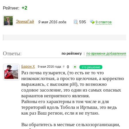
+2
Рейтинг:
ЭрикаГай
595
9 мая 2016 года
9 ответов
Ответы:
|
по рейтингу
по времени добавления
Барон Х
0
9 мая 2016 года
#
это решение
Раз почва пузырится, (то есть не то что
низкокислотная, а просто щелочная, а корректно
выражаясь, с высоким рН), то возможно
содовое засоление, это один из самых опасных
вариантов неприятного явления.
Районы его характерны в том числе и для
территорий вдоль Тобола и Иртыша, это ведь
как раз Ваш регион, если я не путаю.
Вы обратитесь в местные сельхозорганизации,