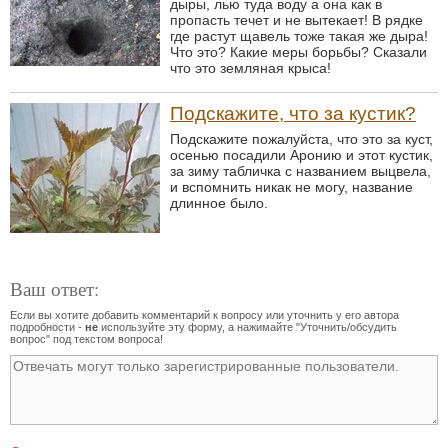
дыры, лью туда воду а она как в
пропасть течет и не вытекает! В рядке
где растут щавель тоже такая же дыра!
Что это? Какие меры борьбы? Сказали
что это земляная крыса!
Подскажите, что за кустик?
Подскажите пожалуйста, что это за куст,
осенью посадили Аронию и этот кустик,
за зиму табличка с названием выцвела,
и вспомнить никак не могу, название
длинное было.
Ваш ответ:
Если вы хотите добавить комментарий к вопросу или уточнить у его автора
подробности -
не
используйте эту форму, а нажимайте "Уточнить/обсудить
вопрос" под текстом вопроса!