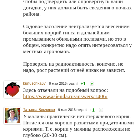
чтобы подтвердить или опровергнуть наши
догадки, у них должны быть сведения о почвах
района.
Содовое засоление нейтрализуется внесением
больших порций гипса и дальнейшим
промыванием обильными поливами, но это в
общем, конкретно надо опять интересоваться у
местных агрономов.
Проверять на радиоактивность, конечно, не
надо, рост растений от неё никак не зависит.
kunuschka67
+1
9 мая 2016 года
#
Здесь отвечали на подобный вопрос:
https://www.asienda.ru/answers/1406/
Татьяна Векленко
+1
9 мая 2016 года
#
У малины практически нет стержневого корня.
Питается она хорошо развитыми придаточными
корнями. Т. е. корни у малины расположены не
глубоко (20-30 см).