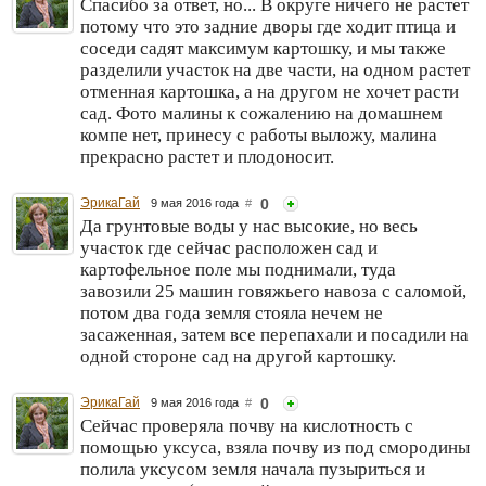
Спасибо за ответ, но... В округе ничего не растет
потому что это задние дворы где ходит птица и
соседи садят максимум картошку, и мы также
разделили участок на две части, на одном растет
отменная картошка, а на другом не хочет расти
сад. Фото малины к сожалению на домашнем
компе нет, принесу с работы выложу, малина
прекрасно растет и плодоносит.
ЭрикаГай
0
9 мая 2016 года
#
Да грунтовые воды у нас высокие, но весь
участок где сейчас расположен сад и
картофельное поле мы поднимали, туда
завозили 25 машин говяжьего навоза с саломой,
потом два года земля стояла нечем не
засаженная, затем все перепахали и посадили на
одной стороне сад на другой картошку.
ЭрикаГай
0
9 мая 2016 года
#
Сейчас проверяла почву на кислотность с
помощью уксуса, взяла почву из под смородины
полила уксусом земля начала пузыриться и