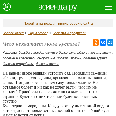
Перейти на неадаптивную версию сайта
Вопрос-ответ
>
Сад и огород
>
Болезни и вредители
Чего нехватает моим кустам?
Разделы:
борьба с вредителями и болезнями
,
яблоня
,
груша
,
вишня
,
болезни и вредители смородины
,
болезни яблонь
,
болезни груши
,
болезни смородины
,
болезни вишни
На заднем дворе решили устроить сад. Посадили саженцы
яблони, груши, смородины, крыжовника, малины, вишни,
сливы. Понравилось в нашем саду только малине. Все
остальное болеет и ни как не хочет расти, чего им не
хватает? Приобрела новые саженцы а высаживать их
страшно. Будет ли с них толк или будет все опять так
грустно.
Куст черной смородины. Каждую весну имеет такой вид, за
лето отрастают новые ветви, а весной опять погибший куст
и новые ветки от корня.