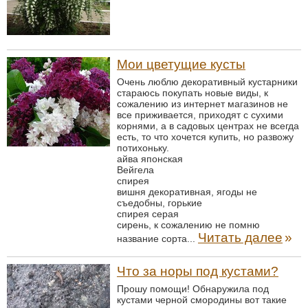
Мои цветущие кусты
Очень люблю декоративный кустарники
стараюсь покупать новые виды, к
сожалению из интернет магазинов не
все приживается, приходят с сухими
корнями, а в садовых центрах не всегда
есть, то что хочется купить, но развожу
потихоньку.
айва японская
Вейгела
спирея
вишня декоративная, ягоды не
съедобны, горькие
спирея серая
сирень, к сожалению не помню
Читать далее
»
название сорта...
Что за норы под кустами?
Прошу помощи! Обнаружила под
кустами черной смородины вот такие