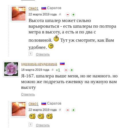
Саратов
Olik01
22 марта 2019 года
#
Высота шпалер может сильно
варьироваться - есть шпалеры по полтора
метра в высоту, а есть и по два с
половиной.
Тут уж смотрите, как Вам
удобнее.
↑
Ответить
удачница-неудачница
+
1
18 марта 2019 года
#
Я-167. шпалера выше меня, но не намного. но
можно же подрезать ежевику на нужную вам
высоту
Ответить
Саратов
Olik01
22 марта 2019 года
#
↑
Ответить