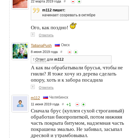
22 марта 2019 года
#
m112 пишет:
начинает созревать в октябре
Ого, как поздно!
↑
Ответить
Омск
TatianaPush
8 июня 2019 года
#
↑
Ответ
для
m112
А как вы обрабатывали брусья, чтобы не
гнили? Я тоже хочу из дерева сделать
опору, хоть и к забора посадила
↑
Ответить
Челябинск
m112
+
1
11 июня 2019 года
#
Сначала брус (куплен сухой строганный)
обработан биопропиткой, потом нижняя
часть покрыта битумом, надземная часть
покрашена эмалью. Не забивал, засыпал
дресвой и утрамбовывал.