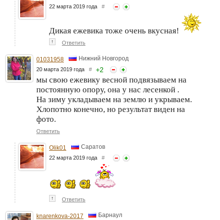
22 марта 2019 года
#
Дикая ежевика тоже очень вкусная!
↑
Ответить
Нижний Новгород
01031958
+
2
20 марта 2019 года
#
мы свою ежевику весной подвязываем на
постоянную опору, она у нас лесенкой .
На зиму укладываем на землю и укрываем.
Хлопотно конечно, но результат виден на
фото.
Ответить
Саратов
Olik01
22 марта 2019 года
#
↑
Ответить
Барнаул
knarenkova-2017