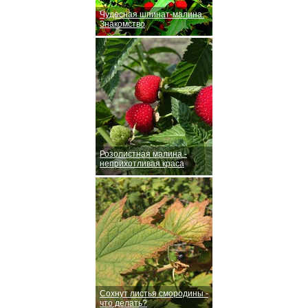
Чудесная шпинат-малина.
Знакомство
Розолистная малина -
неприхотливая краса
Сохнут листья смородины -
что делать?