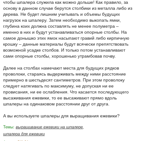
чтобы шпалера служила как можно дольше! Как правило, за
основу в данном случае берутся столбики из металла либо из
дерева. Не будет лишним учитывать и объемы будущих
нагрузок на шпалеру. Затем необходимо выкопать ямки,
глубина коих должна составлять не менее полуметра –
именно в них и будут устанавливаться опорные столбы. На
самое донышко этих ямок насыпают гравий либо кирпичную
крошку – данные материалы будут всячески препятствовать
возможной усадке столбов. И только потом устанавливают
сами опорные столбы, хорошенько утрамбовав почву.
Далее на столбах намечают места для будущих рядков
проволоки, стараясь выдерживать между ними расстояние
примерно в шестьдесят сантиметров. При этом проволоку
следует натягивать по максимуму, не допуская ни ее
провисания, ни ее ослабления. Что касается последующего
высаживания ежевики, то ее высаживают прямо вдоль
шпалеры на одинаковом расстоянии друг от друга.
А вы используете шпалеры для выращивания ежевики?
Темы:
выращивание ежевики на шпалере
,
шпалера для ежевики