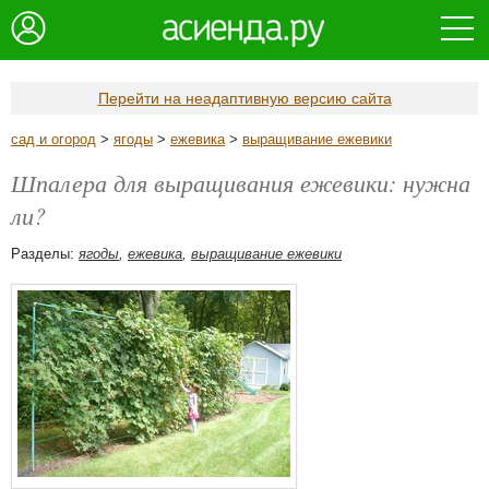
Перейти на неадаптивную версию сайта
сад и огород
>
ягоды
>
ежевика
>
выращивание ежевики
Шпалера для выращивания ежевики: нужна
ли?
Разделы:
ягоды
,
ежевика
,
выращивание ежевики