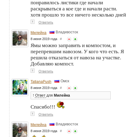
понравилось листики где начали
раскрываться а кое где и начали расти.
хотя прошло то все ничего несколько дней
↑
Ответить
Владивосток
Милейна
8 июня 2019 года
#
Ямы можно заправить и компостом, и
перепревшим навозом. У кого что есть. Я
решила отказаться от навоза на участке.
Добавляю компост.
↑
Ответить
Омск
TatianaPush
8 июня 2019 года
#
↑
Ответ
для
Милейна
Спасибо!!!
↑
Ответить
Владивосток
Милейна
8 июня 2019 года
#