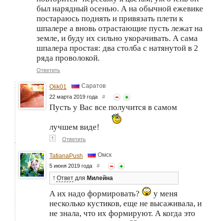
был нарядный осенью. А на обычной ежевике
постараюсь поднять и привязать плети к
шпалере а вновь отрастающие пусть лежат на
земле, и буду их сильно укорачивать. А сама
шпалера простая: два столба с натянутой в 2
ряда проволокой.
Ответить
Саратов
Olik01
22 марта 2019 года
#
Пусть у Вас все получится в самом
лучшем виде!
↑
Ответить
Омск
TatianaPush
5 июня 2019 года
#
↑
Ответ
для
Милейна
А их надо формировать?
у меня
несколько кустиков, еще не высаживала, и
не знала, что их формируют. А когда это