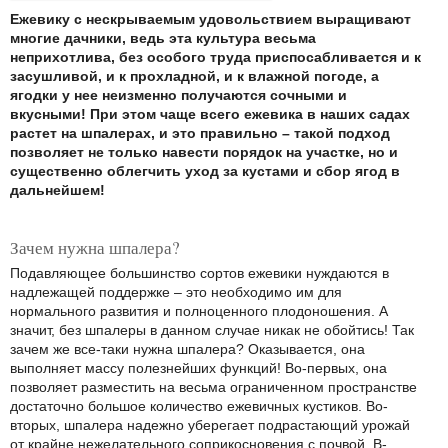
Ежевику с нескрываемым удовольствием выращивают
многие дачники, ведь эта культура весьма
неприхотлива, без особого труда приспосабливается и к
засушливой, и к прохладной, и к влажной погоде, а
ягодки у нее неизменно получаются сочными и
вкусными! При этом чаще всего ежевика в наших садах
растет на шпалерах, и это правильно – такой подход
позволяет не только навести порядок на участке, но и
существенно облегчить уход за кустами и сбор ягод в
дальнейшем!
Зачем нужна шпалера?
Подавляющее большинство сортов ежевики нуждаются в
надлежащей поддержке – это необходимо им для
нормального развития и полноценного плодоношения. А
значит, без шпалеры в данном случае никак не обойтись! Так
зачем же все-таки нужна шпалера? Оказывается, она
выполняет массу полезнейших функций! Во-первых, она
позволяет разместить на весьма ограниченном пространстве
достаточно большое количество ежевичных кустиков. Во-
вторых, шпалера надежно уберегает подрастающий урожай
от крайне нежелательного соприкосновения с почвой. В-