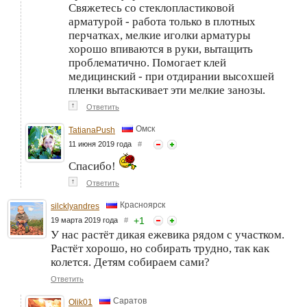
Свяжетесь со стеклопластиковой
арматурой - работа только в плотных
перчатках, мелкие иголки арматуры
хорошо впиваются в руки, вытащить
проблематично. Помогает клей
медицинский - при отдирании высохшей
пленки вытаскивает эти мелкие занозы.
↑
Ответить
Омск
TatianaPush
11 июня 2019 года
#
Спасибо!
↑
Ответить
Красноярск
silcklyandres
+
1
19 марта 2019 года
#
У нас растёт дикая ежевика рядом с участком.
Растёт хорошо, но собирать трудно, так как
колется. Детям собираем сами?
Ответить
Саратов
Olik01