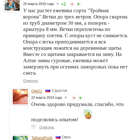
+
2
20 марта 2019 года
#
У нас растет ежевика сорта "Тройная
корона".Ветки до трех ветров. Опора сварена
из труб диаметром 30 мм, а поперек -
арматура 8 мм. Ветки переплетены по
принципу плетня. С опоры куст не снимается.
Опора слегка приподнимается и вся
конструкция ложится на деревянные щиты.
Вместе со щитами закрывается на зиму. На
Алтае зимы суровые, ежевика может
замерзнуть при осенних заморозках пока нет
снега.
Ответить
Саратов
Olik01
22 марта 2019 года
#
Очень здорово придумали, спасибо, что
поделились опытом!
↑
Ответить
Омск
TatianaPush