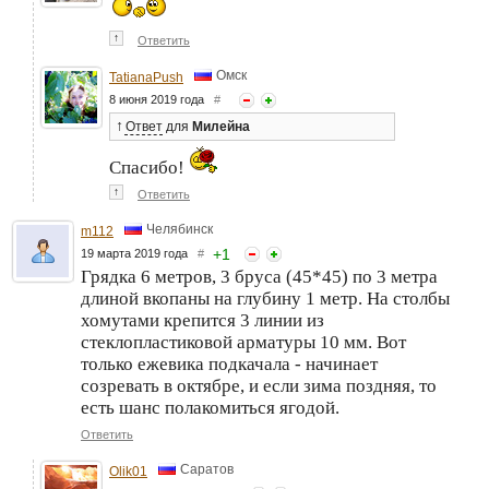
↑
Ответить
Омск
TatianaPush
8 июня 2019 года
#
↑
Ответ
для
Милейна
Спасибо!
↑
Ответить
Челябинск
m112
+
1
19 марта 2019 года
#
Грядка 6 метров, 3 бруса (45*45) по 3 метра
длиной вкопаны на глубину 1 метр. На столбы
хомутами крепится 3 линии из
стеклопластиковой арматуры 10 мм. Вот
только ежевика подкачала - начинает
созревать в октябре, и если зима поздняя, то
есть шанс полакомиться ягодой.
Ответить
Саратов
Olik01