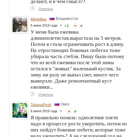
делают, и в чем смысл??
↑
Ответить
Владивосток
Милейна
+
1
5 июня 2019 года
#
У меня была ежевика
длинноплетистая.вырастала на 5 метров.
Потом я стала ограничивать рост в длину.
На отростающих боковых побегах тоже
убирала часть стебля. Пишу была-потому
что из всей ежевики после этой зимы
остался в "живых" маленький кустик. За
зиму ни разу не выпал снег, много чего
вымерзло. Даже ремонтантный куст
ежевики...
↑
Ответить
Омск
TatianaPush
6 июня 2019 года
#
Я правильно поняла: однолетние плети
надо в процессе роста укоротить, потом из
них пойдут боковые побеги, которые тоже
надо укоротить? А на следующий год на