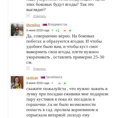
этих боковых будут ягоды? Так это
выглядит?
↑
Ответить
Владивосток
Милейна
+
1
6 июня 2019 года
#
Да, совершенно верно. На боковых
побегах и образуются ягодки. И чтобы
удобнее было вам, и чтобы куст смог
выкормить свои ягоды, плети нужноо
укорачивать , оставлять примерно 25-30
см.
↑
Ответить
Челябинск
галясан
8 июня 2019 года
#
скажите пожалуйста , что нужно лажить в
лунку при посадки еживики мне подарили
пару кустиков я пока их посадила в
горшочки ,т.к не было возможности
попасть в сад .пролила корневином и
опрыскала янтаркой .походу ему