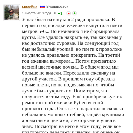
Владивосток
Милейна
+
1
19 марта 2019 года
#
У нас была натянута в 2 ряда проволока. В
первый год посадки ежевика выпустила плети
метров 5-6... По незнанию я не формировала
кусты. Еле удалось накрыть ее, так как зимы у
нас достаточно суровые. На следующий год
был небывалый урожай, но плети к проволоке
не удалось правильно прикрепить. На третий
год ежевика вымерзла... Потом прихватило
весной цветочные почки... В общем ягод мы
больше не видели. Пересадили ежевику на
другой участок. В прошлом году обрезала
новые плети, но не подвязывали их, чтобы
лучше было укрыть их. Посмотрим, что
получится в этом году. Ещё приобрели кустик
ремонтантной ежевики Рубен весной
прошлого года. Он за лето нарастил несколько
небольших мощных стеблей, зацвёл крупными
ароматными цветами, с которыми и ушел в
зиму. Посмотрю на него в этом году, если все
повторится- пересажу к цветам, уж очень он