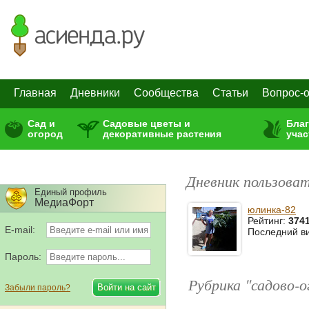
Главная
Дневники
Сообщества
Статьи
Вопрос-о
Сад и
Садовые цветы и
Бла
огород
декоративные растения
учас
Дневник пользоват
Единый профиль
МедиаФорт
юлинка-82
Рейтинг:
374
E-mail:
Последний в
Пароль:
Рубрика "садово-
Забыли пароль?