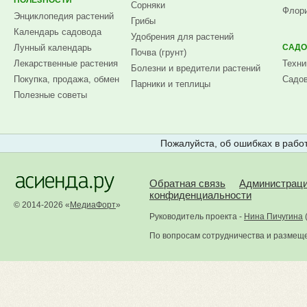
ПОЛЕЗНОСТИ
Сорняки
Флори
Энциклопедия растений
Грибы
Календарь садовода
Удобрения для растений
Лунный календарь
САДО
Почва (грунт)
Лекарственные растения
Техни
Болезни и вредители растений
Покупка, продажа, обмен
Садов
Парники и теплицы
Полезные советы
Пожалуйста, об ошибках в работ
Обратная связь
Администрац
конфиденциальности
© 2014-2026 «
МедиаФорт
»
Руководитель проекта -
Нина Пичугина
По вопросам сотрудничества и размещ